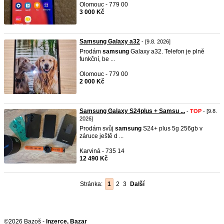
Olomouc - 779 00
3 000 Kč
Samsung Galaxy a32
- [9.8. 2026]
Prodám
samsung
Galaxy a32. Telefon je plně
funkční, be ...
Olomouc - 779 00
2 000 Kč
Samsung Galaxy S24plus + Samsu ...
-
TOP
- [9.8.
2026]
Prodám svůj
samsung
S24+ plus 5g 256gb v
záruce ještě d ...
Karviná - 735 14
12 490 Kč
Stránka:
1
2
3
Další
©2026 Bazoš -
Inzerce, Bazar