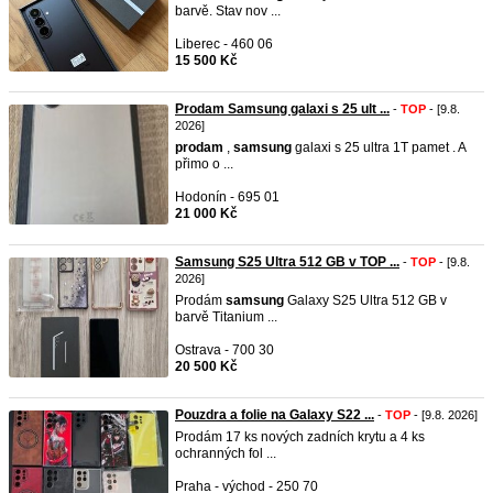
barvě. Stav nov ...
Liberec - 460 06
15 500 Kč
Prodam Samsung galaxi s 25 ult ...
-
TOP
- [9.8.
2026]
prodam
,
samsung
galaxi s 25 ultra 1T pamet . A
přimo o ...
Hodonín - 695 01
21 000 Kč
Samsung S25 Ultra 512 GB v TOP ...
-
TOP
- [9.8.
2026]
Prodám
samsung
Galaxy S25 Ultra 512 GB v
barvě Titanium ...
Ostrava - 700 30
20 500 Kč
Pouzdra a folie na Galaxy S22 ...
-
TOP
- [9.8. 2026]
Prodám 17 ks nových zadních krytu a 4 ks
ochranných fol ...
Praha - východ - 250 70