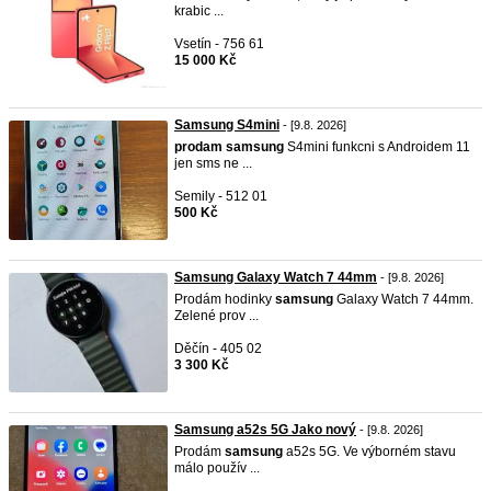
krabic ...
Vsetín - 756 61
15 000 Kč
Samsung S4mini
- [9.8. 2026]
prodam
samsung
S4mini funkcni s Androidem 11
jen sms ne ...
Semily - 512 01
500 Kč
Samsung Galaxy Watch 7 44mm
- [9.8. 2026]
Prodám hodinky
samsung
Galaxy Watch 7 44mm.
Zelené prov ...
Děčín - 405 02
3 300 Kč
Samsung a52s 5G Jako nový
- [9.8. 2026]
Prodám
samsung
a52s 5G. Ve výborném stavu
málo použív ...