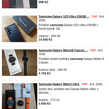
998 Kč
Samsung Galaxy S25 Ultra 256GB ...
-
TOP
- [9.8.
2026]
Prodám
samsung
Galaxy S25 Ultra 256GB v
černé barvě. Od ...
Liberec - 460 06
14 000 Kč
Samsung Galaxy Watch8 Classic ...
-
TOP
- [9.8.
2026]
Prodám chytré hodinky
samsung
Galaxy Watch 8
Classic. ...
Karlovy Vary - 360 05
5 750 Kč
Samsung Galaxy Watch Ultra
-
TOP
- [9.8. 2026]
Dobrý den, prodám své Galaxy Watch Ultra, z
důvodu ...
Kladno - 272 01
5 000 Kč