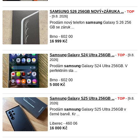
SAMSUNG S26 256GB NOVÝ+ZÁRUKA ...
-
TOP
- [9.8. 2026]
Prodám nový telefon
samsung
Galaxy S 26 256
GB se záruk ...
Brno - 602 00
16 999 Kč
Samsung Galaxy S24 Ultra 256GB ...
-
TOP
- [9.8.
2026]
Prodám
samsung
Galaxy S24 Ultra 256GB. V
perfektním sta ...
Brno - 602 00
5 000 Kč
Samsung Galaxy S25 Ultra 256GB ...
-
TOP
- [9.8.
2026]
Prodám
samsung
Galaxy S25 Ultra 256GB v
černé barvě. Kr ...
Liberec - 460 06
16 000 Kč