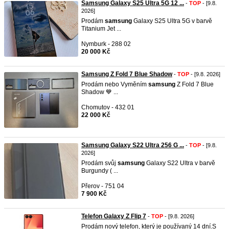
Samsung Galaxy S25 Ultra 5G 12 ...
-
TOP
- [9.8.
2026]
Prodám
samsung
Galaxy S25 Ultra 5G v barvě
Titanium Jet ...
Nymburk - 288 02
20 000 Kč
Samsung Z Fold 7 Blue Shadow
-
TOP
- [9.8. 2026]
Prodám nebo Vyměním
samsung
Z Fold 7 Blue
Shadow 💙 ...
Chomutov - 432 01
22 000 Kč
Samsung Galaxy S22 Ultra 256 G ...
-
TOP
- [9.8.
2026]
Prodám svůj
samsung
Galaxy S22 Ultra v barvě
Burgundy ( ...
Přerov - 751 04
7 900 Kč
Telefon Galaxy Z Flip 7
-
TOP
- [9.8. 2026]
Prodám nový telefon, který je používaný 14 dní.S