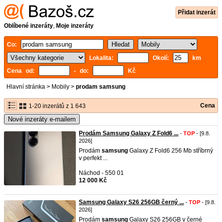
Přidat inzerát
Oblíbené inzeráty
,
Moje inzeráty
Co:
Lokalita:
Okolí:
km
Cena od:
- do:
Kč
Hlavní stránka
>
Mobily
>
prodam samsung
Cena
1-20 inzerátů z 1 643
Nové inzeráty e-mailem
Prodám Samsung Galaxy Z Fold6 ...
-
TOP
- [9.8.
2026]
Prodám
samsung
Galaxy Z Fold6 256 Mb stříbrný
v perfekt ...
Náchod - 550 01
12 000 Kč
Samsung Galaxy S26 256GB černý ...
-
TOP
- [9.8.
2026]
Prodám
samsung
Galaxy S26 256GB v černé