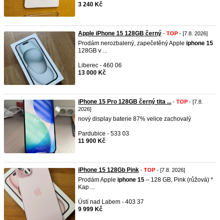
3 240 Kč
Apple iPhone 15 128GB černý
-
TOP
- [7.8. 2026]
Prodám nerozbalený, zapečetěný Apple
iphone
15
128GB v ...
Liberec - 460 06
13 000 Kč
iPhone 15 Pro 128GB černý tita ...
-
TOP
- [7.8.
2026]
nový display baterie 87% velice zachovalý
Pardubice - 533 03
11 900 Kč
iPhone 15 128Gb Pink
-
TOP
- [7.8. 2026]
Prodám Apple
iphone
15
– 128 GB, Pink (růžová) *
Kap ...
Ústí nad Labem - 403 37
9 999 Kč