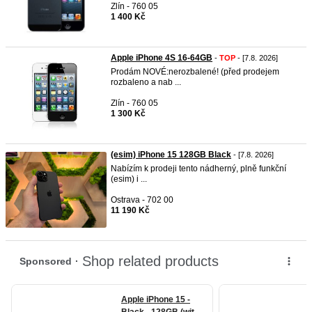
Zlín - 760 05
1 400 Kč
Apple iPhone 4S 16-64GB
-
TOP
- [7.8. 2026]
Prodám NOVÉ:nerozbalené! (před prodejem
rozbaleno a nab ...
Zlín - 760 05
1 300 Kč
(esim) iPhone 15 128GB Black
- [7.8. 2026]
Nabízím k prodeji tento nádherný, plně funkční
(esim) i ...
Ostrava - 702 00
11 190 Kč