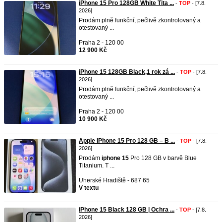
iPhone 15 Pro 128GB White Tita ...
-
TOP
- [7.8.
2026]
Prodám plně funkční, pečlivě zkontrolovaný a
otestovaný ...
Praha 2 - 120 00
12 900 Kč
iPhone 15 128GB Black,1 rok zá ...
-
TOP
- [7.8.
2026]
Prodám plně funkční, pečlivě zkontrolovaný a
otestovaný ...
Praha 2 - 120 00
10 900 Kč
Apple iPhone 15 Pro 128 GB – B ...
-
TOP
- [7.8.
2026]
Prodám
iphone
15
Pro 128 GB v barvě Blue
Titanium. T ...
Uherské Hradiště - 687 65
V textu
iPhone 15 Black 128 GB | Ochra ...
-
TOP
- [7.8.
2026]