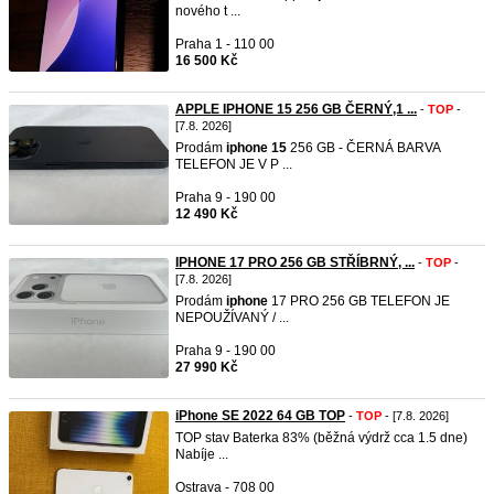
nového t ...
Praha 1 - 110 00
16 500 Kč
APPLE IPHONE 15 256 GB ČERNÝ,1 ...
-
TOP
-
[7.8. 2026]
Prodám
iphone
15
256 GB - ČERNÁ BARVA
TELEFON JE V P ...
Praha 9 - 190 00
12 490 Kč
IPHONE 17 PRO 256 GB STŘÍBRNÝ, ...
-
TOP
-
[7.8. 2026]
Prodám
iphone
17 PRO 256 GB TELEFON JE
NEPOUŽÍVANÝ / ...
Praha 9 - 190 00
27 990 Kč
iPhone SE 2022 64 GB TOP
-
TOP
- [7.8. 2026]
TOP stav Baterka 83% (běžná výdrž cca 1.5 dne)
Nabíje ...
Ostrava - 708 00