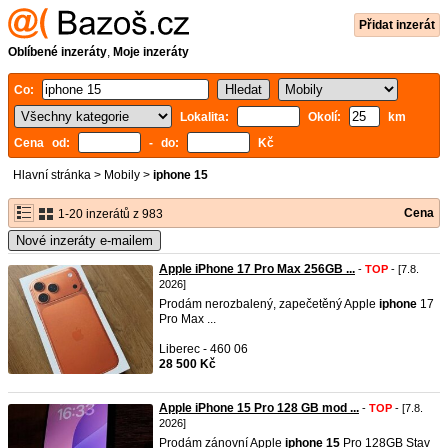
Přidat inzerát
Oblíbené inzeráty
,
Moje inzeráty
Co:
Lokalita:
Okolí:
km
Cena od:
- do:
Kč
Hlavní stránka
>
Mobily
>
iphone 15
Cena
1-20 inzerátů z 983
Nové inzeráty e-mailem
Apple iPhone 17 Pro Max 256GB ...
-
TOP
- [7.8.
2026]
Prodám nerozbalený, zapečetěný Apple
iphone
17
Pro Max ...
Liberec - 460 06
28 500 Kč
Apple iPhone 15 Pro 128 GB mod ...
-
TOP
- [7.8.
2026]
Prodám zánovní Apple
iphone
15
Pro 128GB Stav