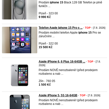
Prodám
iphone
15
Black 128 GB Telefon je plně
funkčn ...
Plzeň - 323 00
9 990 Kč
Telefon Apple Iphone 15 Pro s ...
-
TOP
- [7.8. 2026]
Prodám mobilní telefon Apple
iphone
15
Pro se
záručními ...
Plzeň - 322 00
15 500 Kč
Apple iPhone 6, 6 Plus 16-64GB ...
-
TOP
- [7.8.
2026]
Prodám NOVÉ:nerozbalené! (před prodejem
rozbaleno a nab ...
Zlín - 760 05
1 500 Kč
Apple iPhone 5, 5S 16-64GB
-
TOP
- [7.8. 2026]
Prodám NOVÉ:nerozbalené! (před prodejem
rozbaleno a nab ...