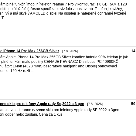
ám plně funkční mobilní telefon realme 7 Pro v konfiguraci s 8 GB RAM a 128
nitřního úložiště (přesné specifikace viz foto z nastavení). Telefon je svižný,
ehlivý a má skvělý AMOLED displej.Na displeji je nalepené ochranné tvrzené
. T ...
e iPhone 14 Pro Max 256GB Silver
14
- [7.8. 2026]
ám Apple iPhone 14 Pro Max 256GB Silver kondice baterie 90% telefon je jak
 plně funkční málo použitý CENA JE PEVNA CZ Distribuce PC 40980KČ
ulátor: Li-Ion (4323 mAh) bezdrátové nabíjení: ano Displej obnovovací
vence: 120 Hz rozli ...
ene sklo pro telefony Apple rady Se,2022 a 3 gen
50
- [7.8. 2026]
dam nove ochranne
tvrzene
skla pro telefony Apple rady SE,2022 a 3gen.
ni odber nebo zaslani. Cena za 1 kus