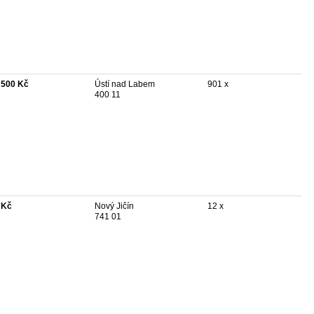
 500 Kč
Ústí nad Labem
901 x
400 11
 Kč
Nový Jičín
12 x
741 01