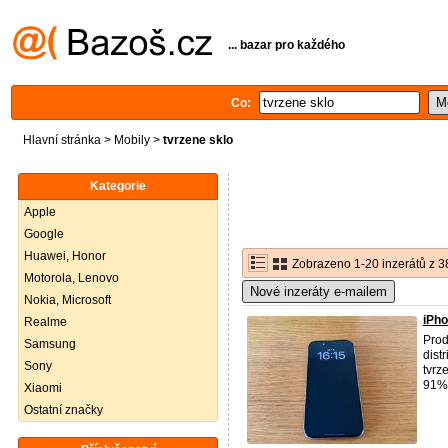
... bazar pro každého
Co:
Hlavní stránka
>
Mobily
>
tvrzene sklo
Kategorie
Apple
Google
Huawei, Honor
Zobrazeno 1-20 inzerátů z 3
Motorola, Lenovo
Nové inzeráty e-mailem
Nokia, Microsoft
iPho
Realme
Prod
Samsung
dist
Sony
tvrz
91%,
Xiaomi
Ostatní značky