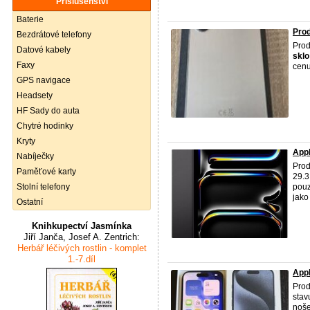
Příslušenství
Baterie
Prod
Bezdrátové telefony
Prod
Datové kabely
sklo
Faxy
cenu
GPS navigace
Headsety
HF Sady do auta
Chytré hodinky
Kryty
Appl
Nabíječky
Prod
Paměťové karty
29.3
Stolní telefony
pouz
jako
Ostatní
Knihkupectví Jasmínka
Jiří Janča, Josef A. Zentrich:
Herbář léčivých rostlin - komplet
1.-7.díl
Appl
Prod
stav
noše