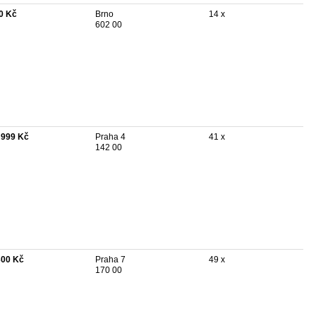
0 Kč
Brno
14 x
602 00
 999 Kč
Praha 4
41 x
142 00
300 Kč
Praha 7
49 x
170 00