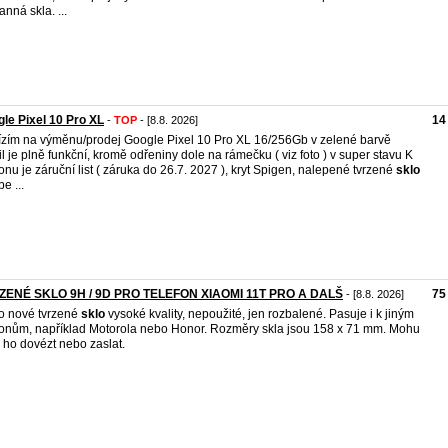
anná skla. ...
le Pixel 10 Pro XL
14
-
TOP
- [8.8. 2026]
zím na výměnu/prodej Google Pixel 10 Pro XL 16/256Gb v zelené barvě
l je plně funkční, kromě odřeniny dole na rámečku ( viz foto ) v super stavu K
fonu je záruční list ( záruka do 26.7. 2027 ), kryt Spigen, nalepené tvrzené
sklo
e ...
ZENÉ SKLO 9H / 9D PRO TELEFON XIAOMI 11T PRO A DALŠ
75
- [8.8. 2026]
o nové tvrzené
sklo
vysoké kvality, nepoužité, jen rozbalené. Pasuje i k jiným
fonům, například Motorola nebo Honor. Rozměry skla jsou 158 x 71 mm. Mohu
ho dovézt nebo zaslat.