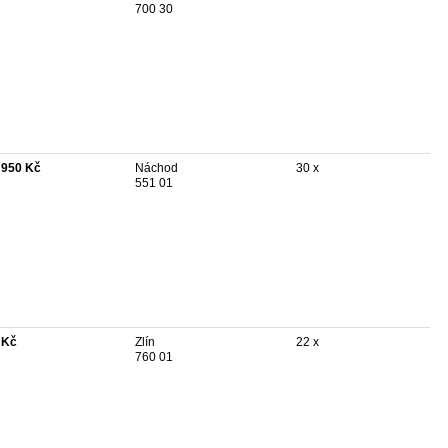
700 30
 950 Kč
Náchod
30 x
551 01
 Kč
Zlín
22 x
760 01