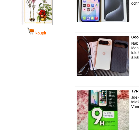
ochr
koupit
Goog
Nabí
Mobi
tele
a kab
TVR
Jde 
tele
Vám 