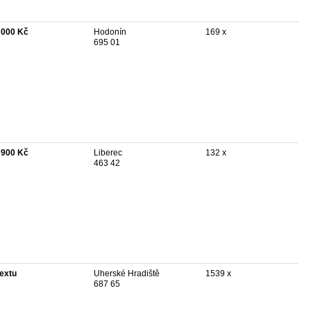
 000 Kč
Hodonín
169 x
695 01
 900 Kč
Liberec
132 x
463 42
textu
Uherské Hradiště
1539 x
687 65