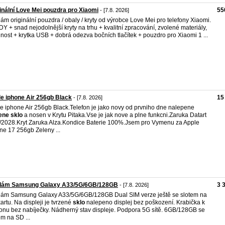
inální Love Mei pouzdra pro Xiaomi
55
- [7.8. 2026]
ám originální pouzdra / obaly / kryty od výrobce Love Mei pro telefony Xiaomi.
Y + snad nejodolnější kryty na trhu + kvalitní zpracování, zvolené materiály,
lnost + krytka USB + dobrá odezva bočních tlačítek + pouzdro pro Xiaomi 1 ...
e iphone Air 256gb Black
15
- [7.8. 2026]
e iphone Air 256gb Black.Telefon je jako novy od prvniho dne nalepene
ene
sklo
a nosen v Krytu Pitaka.Vse je jak nove a plne funkcni.Zaruka Datart
/2028.Kryt Zaruka Alza.Kondice Baterie 100%.Jsem pro Vymenu za Apple
ne 17 256gb Zeleny ...
dám Samsung Galaxy A33/5G/6GB/128GB
3 
- [7.8. 2026]
ám Samsung Galaxy A33/5G/6GB/128GB Dual SIM verze ještě se slotem na
artu. Na displeji je tvrzené
sklo
nalepeno displej bez poškození. Krabička k
fonu bez nabíječky. Nádherný stav displeje. Podpora 5G sítě. 6GB/128GB se
em na SD ...