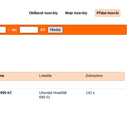
Oblíbené inzeráty
Moje inzeráty
Přidat inzerát
- do:
Kč
na
Lokalita
Zobrazeno
 990 Kč
Uherské Hradiště
142 x
686 01