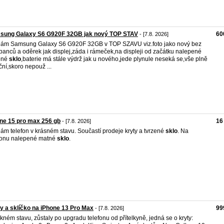
sung Galaxy S6 G920F 32GB jak nový TOP STAV
60
- [7.8. 2026]
ám Samsung Galaxy S6 G920F 32GB v TOP SZAVU viz.foto jako nový bez
banců a oděrek jak displej,záda i rámeček,na displeji od začátku nalepené
ené
sklo
,baterie má stále výdrž jak u nového,jede plynule neseká se,vše plně
ční,skoro nepouž ...
ne 15 pro max 256 gb
16
- [7.8. 2026]
ám telefon v krásném stavu. Součastí prodeje kryty a tvrzené
sklo
. Na
fonu nalepené matné
sklo
.
y a sklíčko na iPhone 13 Pro Max
99
- [7.8. 2026]
kném stavu, zůstaly po upgradu telefonu od přítelkyně, jedná se o kryty: