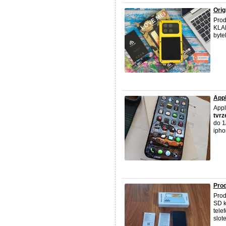
Orig
Prod
KLAD
byte
Appl
Appl
tvrz
do 1
ipho
Pro
Prod
SD k
tele
slot