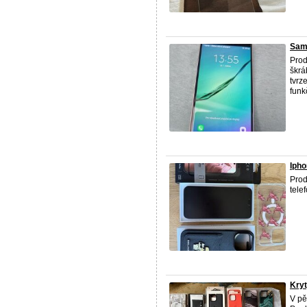
Sam
Prod
škrá
tvrz
funk
Ipho
Prod
tele
Kryt
V pě