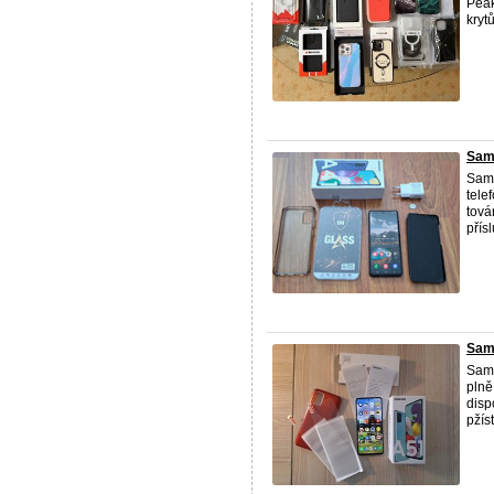
Peak
kryt
Sam
Sams
tele
tová
přísl
Sam
Sams
plně
disp
pžíst