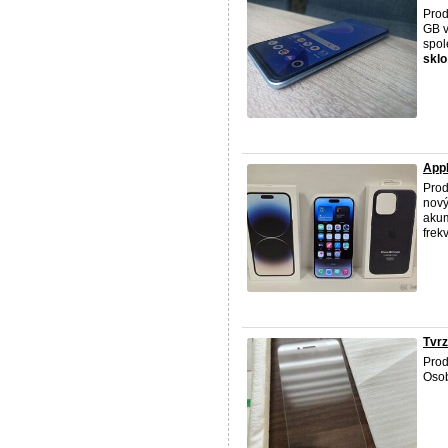
Prod
GB v
spol
sklo
Appl
Prod
nový
akum
frek
Tvrz
Pro
Osob