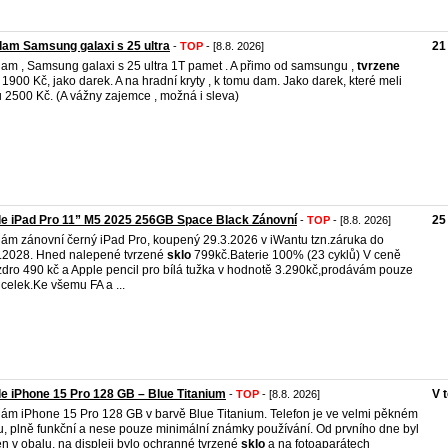
am Samsung galaxi s 25 ultra
21
-
TOP
- [8.8. 2026]
am , Samsung galaxi s 25 ultra 1T pamet . A přimo od samsungu ,
tvrzene
1900 Kč, jako darek. A na hradní kryty , k tomu dam. Jako darek, které meli
 2500 Kč. (A vážny zajemce , možná i sleva)
e iPad Pro 11” M5 2025 256GB Space Black Zánovní
25
-
TOP
- [8.8. 2026]
ám zánovní černý iPad Pro, koupený 29.3.2026 v iWantu tzn.záruka do
.2028. Hned nalepené tvrzené
sklo
799kč.Baterie 100% (23 cyklů) V ceně
dro 490 kč a Apple pencil pro bílá tužka v hodnotě 3.290kč,prodávám pouze
 celek.Ke všemu FA a ...
e iPhone 15 Pro 128 GB – Blue Titanium
V 
-
TOP
- [8.8. 2026]
ám iPhone 15 Pro 128 GB v barvě Blue Titanium. Telefon je ve velmi pěkném
u, plně funkční a nese pouze minimální známky používání. Od prvního dne byl
n v obalu, na displeji bylo ochranné tvrzené
sklo
a na fotoaparátech