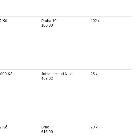
0 Kč
Praha 10
492 x
100 00
 000 Kč
Jablonec nad Nisou
25 x
468 02
9 Kč
Brno
20 x
613 00