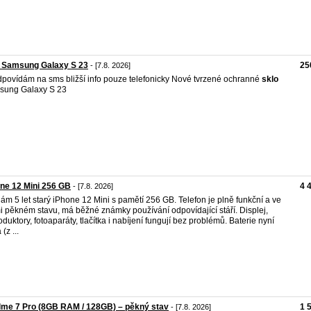
o Samsung Galaxy S 23
25
- [7.8. 2026]
povídám na sms bližší info pouze telefonicky Nové tvrzené ochranné
sklo
sung Galaxy S 23
ne 12 Mini 256 GB
4 
- [7.8. 2026]
ám 5 let starý iPhone 12 Mini s pamětí 256 GB. Telefon je plně funkční a ve
i pěkném stavu, má běžné známky používání odpovídající stáří. Displej,
oduktory, fotoaparáty, tlačítka i nabíjení fungují bez problémů. Baterie nyní
(z ...
me 7 Pro (8GB RAM / 128GB) – pěkný stav
1 
- [7.8. 2026]