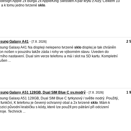
design Apple 2x Burga 2x AppleKing Swissten A pár krytů z Alzy. Celkem 10
ů a k tomu jedno tvrzené
sklo
.
sung Galaxy A41
2 
- [7.8. 2026]
ung Galaxy A41 Na displeji nelepeno tvrzené
sklo
displej je tak chráněn
fon nošen v pouzdru takže záda i rohy ve výborném stavu. Uveden do
rního nastavení. Dual sim verze telefonu a má i slot na SD kartu. Kompletní
ušen ...
sung Galaxy A51 128GB, Dual SIM Blue C sv.modrý
1 
- [7.8. 2026]
ung Galaxy A51 128GB, Dual SIM Blue C tyrkysový / světle nodrý. Použitý,
 funkční, K telefonu je čevený ochranný obal a 2x tvrzené
sklo
. Mám k
ozici původní krabičku s kódy, které lze použít pro pátrání při odcizení
roje. Technick ...