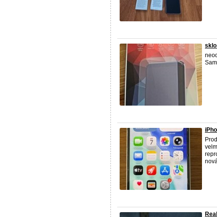
skl
neod
Sam
iPho
Prod
velm
repr
nová 
Real