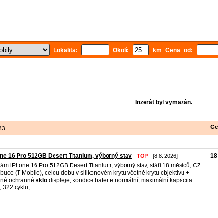
Lokalita:
Okolí:
km Cena od:
Inzerát byl vymazán.
Ce
83
ne 16 Pro 512GB Desert Titanium, výborný stav
18
-
TOP
- [8.8. 2026]
ám iPhone 16 Pro 512GB Desert Titanium, výborný stav, stáří 18 měsíců, CZ
ribuce (T-Mobile), celou dobu v silikonovém krytu včetně krytu objektivu +
ené ochranné
sklo
displeje, kondice baterie normální, maximální kapacita
 322 cyklů, ...