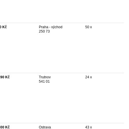
0 Kč
Praha - východ
50 x
250 73
490 Kč
Trutnov
24 x
541 01
500 Kč
Ostrava
43 x