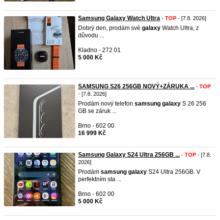
Samsung Galaxy Watch Ultra
-
TOP
- [7.8. 2026]
Dobrý den, prodám své
galaxy
Watch Ultra, z
důvodu ...
Kladno - 272 01
5 000 Kč
SAMSUNG S26 256GB NOVÝ+ZÁRUKA ...
-
TOP
- [7.8. 2026]
Prodám nový telefon
samsung
galaxy
S 26 256
GB se záruk ...
Brno - 602 00
16 999 Kč
Samsung Galaxy S24 Ultra 256GB ...
-
TOP
- [7.8.
2026]
Prodám
samsung
galaxy
S24 Ultra 256GB. V
perfektním sta ...
Brno - 602 00
5 000 Kč