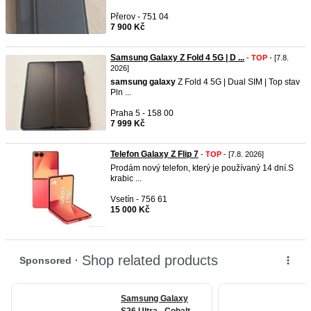
Přerov - 751 04
7 900 Kč
Samsung Galaxy Z Fold 4 5G | D ...
-
TOP
- [7.8.
2026]
samsung
galaxy
Z Fold 4 5G | Dual SIM | Top stav
Pln ...
Praha 5 - 158 00
7 999 Kč
Telefon Galaxy Z Flip 7
-
TOP
- [7.8. 2026]
Prodám nový telefon, který je používaný 14 dní.S
krabic ...
Vsetín - 756 61
15 000 Kč