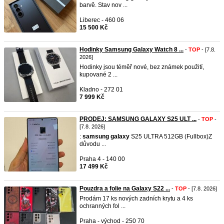
barvě. Stav nov ...
Liberec - 460 06
15 500 Kč
Hodinky Samsung Galaxy Watch 8 ...
-
TOP
- [7.8.
2026]
Hodinky jsou téměř nové, bez známek použití,
kupované 2 ...
Kladno - 272 01
7 999 Kč
PRODEJ: SAMSUNG GALAXY S25 ULT ...
-
TOP
-
[7.8. 2026]
:
samsung
galaxy
S25 ULTRA 512GB (Fullbox) ​Z
důvodu ...
Praha 4 - 140 00
17 499 Kč
Pouzdra a folie na Galaxy S22 ...
-
TOP
- [7.8. 2026]
Prodám 17 ks nových zadních krytu a 4 ks
ochranných fol ...
Praha - východ - 250 70