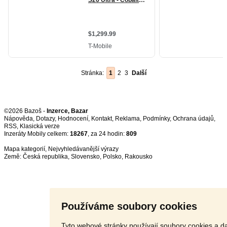
Stránka:
1
2
3
Další
©2026 Bazoš -
Inzerce, Bazar
Nápověda
,
Dotazy
,
Hodnocení
,
Kontakt
,
Reklama
,
Podmínky
,
Ochrana údajů
,
RSS
,
Inzeráty Mobily celkem:
18267
, za 24 hodin:
809
Mapa kategorií
,
Nejvyhledávanější výrazy
Země:
Česká republika
,
Slovensko
,
Polsko
,
Rakousko
Používáme soubory cookies
Tyto webové stránky používají soubory cookies a da