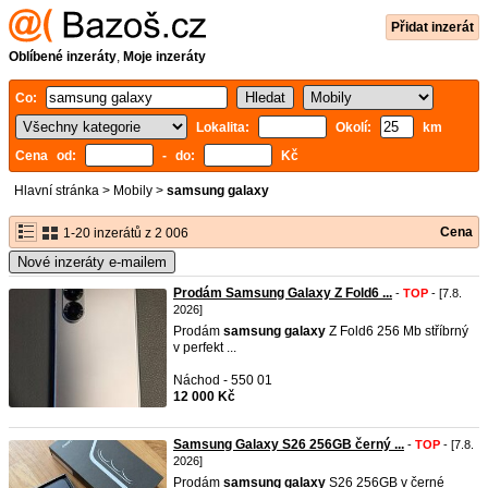
Přidat inzerát
Oblíbené inzeráty
,
Moje inzeráty
Co:
Lokalita:
Okolí:
km
Cena od:
- do:
Kč
Hlavní stránka
>
Mobily
>
samsung galaxy
Cena
1-20 inzerátů z 2 006
Nové inzeráty e-mailem
Prodám Samsung Galaxy Z Fold6 ...
-
TOP
- [7.8.
2026]
Prodám
samsung
galaxy
Z Fold6 256 Mb stříbrný
v perfekt ...
Náchod - 550 01
12 000 Kč
Samsung Galaxy S26 256GB černý ...
-
TOP
- [7.8.
2026]
Prodám
samsung
galaxy
S26 256GB v černé