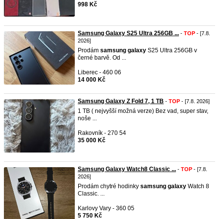
998 Kč
Samsung Galaxy S25 Ultra 256GB ...
-
TOP
- [7.8.
2026]
Prodám
samsung
galaxy
S25 Ultra 256GB v
černé barvě. Od ...
Liberec - 460 06
14 000 Kč
Samsung Galaxy Z Fold 7, 1 TB
-
TOP
- [7.8. 2026]
1 TB ( nejvyšší možná verze) Bez vad, super stav,
noše ...
Rakovník - 270 54
35 000 Kč
Samsung Galaxy Watch8 Classic ...
-
TOP
- [7.8.
2026]
Prodám chytré hodinky
samsung
galaxy
Watch 8
Classic. ...
Karlovy Vary - 360 05
5 750 Kč