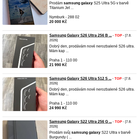
Prodám
samsung
galaxy
S25 Ultra 5G v barvě
Titanium Jet ...
Nymburk - 288 02
20 000 Kč
Samsung Galaxy S26 Ultra 256 B ...
-
TOP
- [7.8.
2026]
Dobrý den, prodávám nové nerozbalené S26 ultra.
Mám kap ...
Praha 1 - 110 00
21 990 Kč
Samsung Galaxy S26 Ultra 512 S ...
-
TOP
- [7.8.
2026]
Dobrý den, prodávám nové nerozbalené S26 ultra.
Mám kap ...
Praha 1 - 110 00
24 990 Kč
Samsung Galaxy S22 Ultra 256 G ...
-
TOP
- [7.8.
2026]
Prodám svůj
samsung
galaxy
S22 Ultra v barvě
Burgundy ( ...