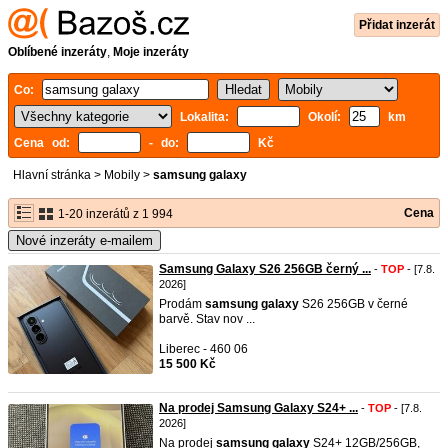
Přidat inzerát
Oblíbené inzeráty
,
Moje inzeráty
Co:
Lokalita:
Okolí:
km
Cena od:
- do:
Kč
Hlavní stránka
>
Mobily
>
samsung galaxy
Cena
1-20 inzerátů z 1 994
Nové inzeráty e-mailem
Samsung Galaxy S26 256GB černý ...
-
TOP
- [7.8.
2026]
Prodám
samsung
galaxy
S26 256GB v černé
barvě. Stav nov ...
Liberec - 460 06
15 500 Kč
Na prodej Samsung Galaxy S24+ ...
-
TOP
- [7.8.
2026]
Na prodej
samsung
galaxy
S24+ 12GB/256GB,