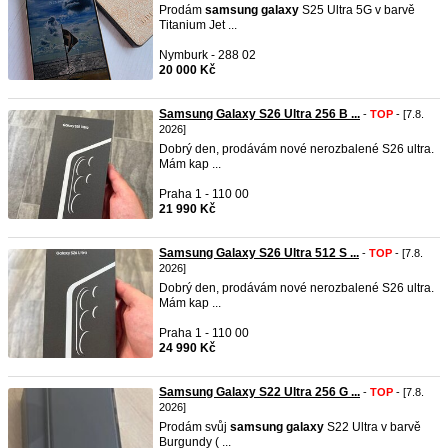
Prodám
samsung
galaxy
S25 Ultra 5G v barvě
Titanium Jet ...
Nymburk - 288 02
20 000 Kč
Samsung Galaxy S26 Ultra 256 B ...
-
TOP
- [7.8.
2026]
Dobrý den, prodávám nové nerozbalené S26 ultra.
Mám kap ...
Praha 1 - 110 00
21 990 Kč
Samsung Galaxy S26 Ultra 512 S ...
-
TOP
- [7.8.
2026]
Dobrý den, prodávám nové nerozbalené S26 ultra.
Mám kap ...
Praha 1 - 110 00
24 990 Kč
Samsung Galaxy S22 Ultra 256 G ...
-
TOP
- [7.8.
2026]
Prodám svůj
samsung
galaxy
S22 Ultra v barvě
Burgundy ( ...