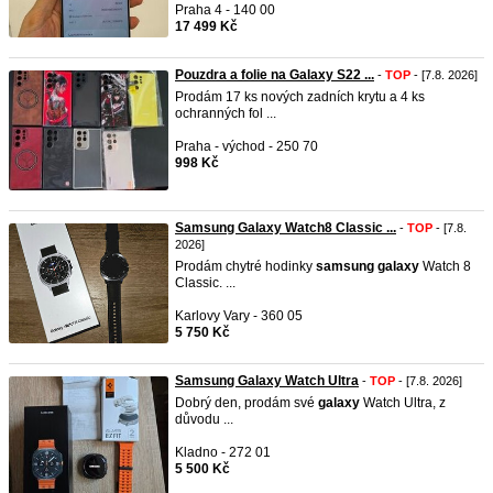
Praha 4 - 140 00
17 499 Kč
Pouzdra a folie na Galaxy S22 ...
-
TOP
- [7.8. 2026]
Prodám 17 ks nových zadních krytu a 4 ks
ochranných fol ...
Praha - východ - 250 70
998 Kč
Samsung Galaxy Watch8 Classic ...
-
TOP
- [7.8.
2026]
Prodám chytré hodinky
samsung
galaxy
Watch 8
Classic. ...
Karlovy Vary - 360 05
5 750 Kč
Samsung Galaxy Watch Ultra
-
TOP
- [7.8. 2026]
Dobrý den, prodám své
galaxy
Watch Ultra, z
důvodu ...
Kladno - 272 01
5 500 Kč