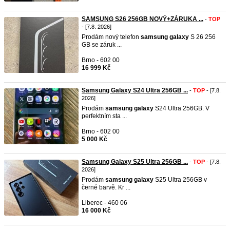
SAMSUNG S26 256GB NOVÝ+ZÁRUKA ...
-
TOP
- [7.8. 2026]
Prodám nový telefon
samsung
galaxy
S 26 256
GB se záruk ...
Brno - 602 00
16 999 Kč
Samsung Galaxy S24 Ultra 256GB ...
-
TOP
- [7.8.
2026]
Prodám
samsung
galaxy
S24 Ultra 256GB. V
perfektním sta ...
Brno - 602 00
5 000 Kč
Samsung Galaxy S25 Ultra 256GB ...
-
TOP
- [7.8.
2026]
Prodám
samsung
galaxy
S25 Ultra 256GB v
černé barvě. Kr ...
Liberec - 460 06
16 000 Kč