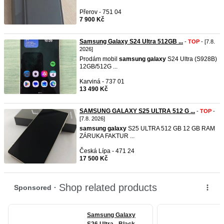
Přerov - 751 04
7 900 Kč
Samsung Galaxy S24 Ultra 512GB ...
-
TOP
- [7.8.
2026]
Prodám mobil
samsung
galaxy
S24 Ultra (S928B)
12GB/512G ...
Karviná - 737 01
13 490 Kč
SAMSUNG GALAXY S25 ULTRA 512 G ...
-
TOP
-
[7.8. 2026]
samsung
galaxy
S25 ULTRA 512 GB 12 GB RAM
ZÁRUKA FAKTUR ...
Česká Lípa - 471 24
17 500 Kč