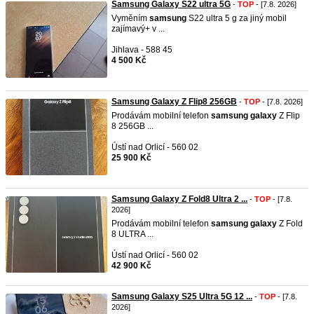
Samsung Galaxy S22 ultra 5G
-
TOP
- [7.8. 2026]
Vyměním
samsung
S22 ultra 5 g za jiný mobil
zajímavý+ v ...
Jihlava - 588 45
4 500 Kč
Samsung Galaxy Z Flip8 256GB
-
TOP
- [7.8. 2026]
Prodávám mobilní telefon
samsung
galaxy
Z Flip
8 256GB ...
Ústí nad Orlicí - 560 02
25 900 Kč
Samsung Galaxy Z Fold8 Ultra 2 ...
-
TOP
- [7.8.
2026]
Prodávám mobilní telefon
samsung
galaxy
Z Fold
8 ULTRA ...
Ústí nad Orlicí - 560 02
42 900 Kč
Samsung Galaxy S25 Ultra 5G 12 ...
-
TOP
- [7.8.
2026]