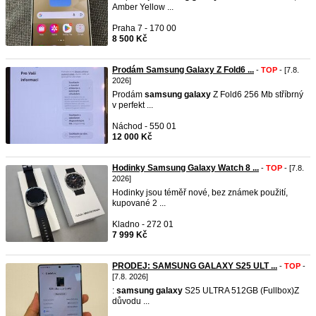
Amber Yellow ...
Praha 7 - 170 00
8 500 Kč
Prodám Samsung Galaxy Z Fold6 ...
-
TOP
- [7.8.
2026]
Prodám
samsung
galaxy
Z Fold6 256 Mb stříbrný
v perfekt ...
Náchod - 550 01
12 000 Kč
Hodinky Samsung Galaxy Watch 8 ...
-
TOP
- [7.8.
2026]
Hodinky jsou téměř nové, bez známek použití,
kupované 2 ...
Kladno - 272 01
7 999 Kč
PRODEJ: SAMSUNG GALAXY S25 ULT ...
-
TOP
-
[7.8. 2026]
:
samsung
galaxy
S25 ULTRA 512GB (Fullbox) ​Z
důvodu ...