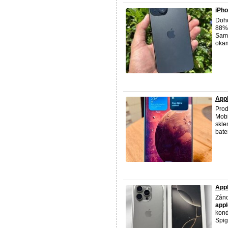
iPh
Doho
88%.
Samo
okamž
Appl
Prod
Mobi
skle
bater
Appl
Záno
appl
kond
Spig