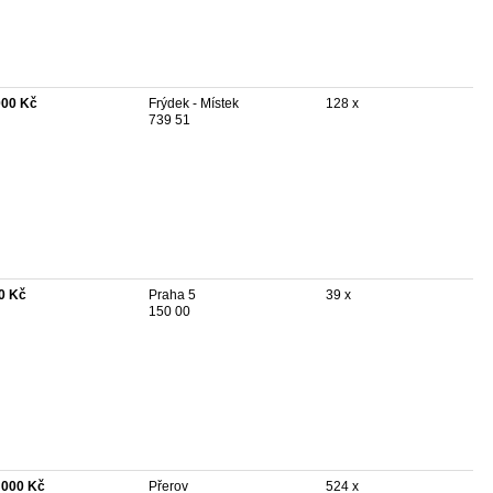
000 Kč
Frýdek - Místek
128 x
739 51
0 Kč
Praha 5
39 x
150 00
 000 Kč
Přerov
524 x