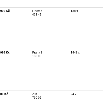
 900 Kč
Liberec
138 x
463 42
 999 Kč
Praha 8
1448 x
180 00
400 Kč
Zlín
24 x
760 05