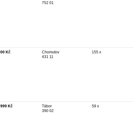
752 01
000 Kč
Chomutov
155 x
431 11
 999 Kč
Tábor
59 x
390 02