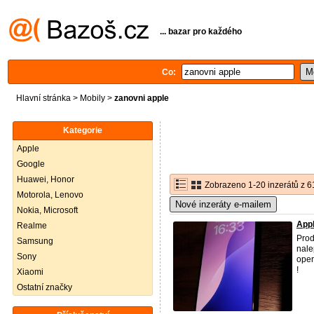
... bazar pro každého
Co:
Hlavní stránka
>
Mobily
>
zanovni apple
Kategorie
Apple
Google
Huawei, Honor
Zobrazeno 1-20 inzerátů z 6
Motorola, Lenovo
Nové inzeráty e-mailem
Nokia, Microsoft
Appl
Realme
Pro
Samsung
nale
Sony
oper
!
Xiaomi
Ostatní značky