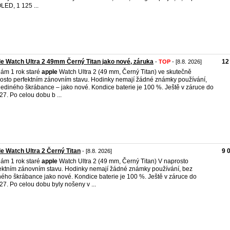
ED, 1 125 ...
e Watch Ultra 2 49mm Černý Titan jako nové, záruka
12
-
TOP
- [8.8. 2026]
ám 1 rok staré
apple
Watch Ultra 2 (49 mm, Černý Titan) ve skutečně
osto perfektním zánovním stavu. Hodinky nemají žádné známky používání,
jediného škrábance – jako nové. Kondice baterie je 100 %. Ještě v záruce do
27. Po celou dobu b ...
e Watch Ultra 2 Černý Titan
9 
- [8.8. 2026]
ám 1 rok staré
apple
Watch Ultra 2 (49 mm, Černý Titan) V naprosto
ektním zánovním stavu. Hodinky nemají žádné známky používání, bez
ného škrábance jako nové. Kondice baterie je 100 %. Ještě v záruce do
27. Po celou dobu byly nošeny v ...