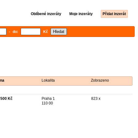
Oblíbené inzeráty
Moje inzeráty
Přidat inzerát
- do:
Kč
na
Lokalita
Zobrazeno
 500 Kč
Praha 1
823 x
110 00