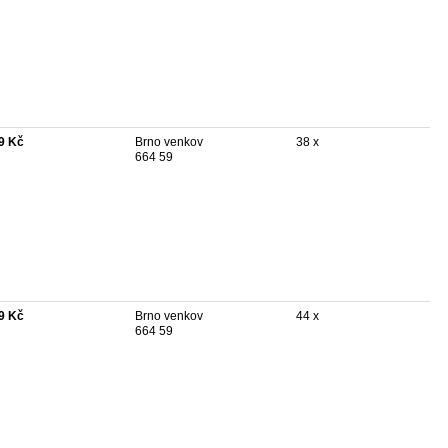
9 Kč
Brno venkov
38 x
664 59
9 Kč
Brno venkov
44 x
664 59