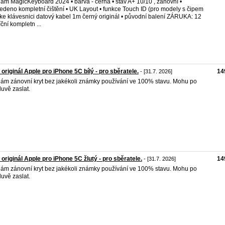
ám MagicKeyboard 2024 • barva - černá • stav A+ 10/10 , zánovní •
edeno kompletní čištění • UK Layout • funkce Touch ID (pro modely s čipem
 ke klávesnici datový kabel 1m černý originál • původní balení ZÁRUKA: 12
ční kompletn ...
 originál Apple pro iPhone 5C bílý - pro sběratele.
14
- [31.7. 2026]
ám zánovní kryt bez jakékoli známky používání ve 100% stavu. Mohu po
uvě zaslat.
 originál Apple pro iPhone 5C žlutý - pro sběratele.
14
- [31.7. 2026]
ám zánovní kryt bez jakékoli známky používání ve 100% stavu. Mohu po
uvě zaslat.