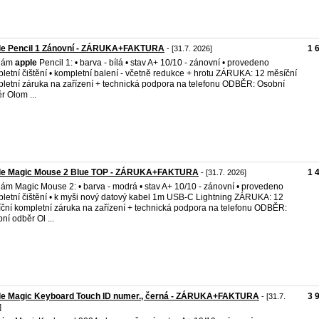
le Pencil 1 Zánovní - ZÁRUKA+FAKTURA
1 
- [31.7. 2026]
dám
apple
Pencil 1: • barva - bílá • stav A+ 10/10 - zánovní • provedeno
letní čištění • kompletní balení - včetně redukce + hrotu ZÁRUKA: 12 měsíční
letní záruka na zařízení + technická podpora na telefonu ODBĚR: Osobní
r Olom ...
le Magic Mouse 2 Blue TOP - ZÁRUKA+FAKTURA
1 
- [31.7. 2026]
ám Magic Mouse 2: • barva - modrá • stav A+ 10/10 - zánovní • provedeno
letní čištění • k myši nový datový kabel 1m USB-C Lightning ZÁRUKA: 12
ční kompletní záruka na zařízení + technická podpora na telefonu ODBĚR:
ní odběr Ol ...
le Magic Keyboard Touch ID numer., černá - ZÁRUKA+FAKTURA
3 
- [31.7.
]