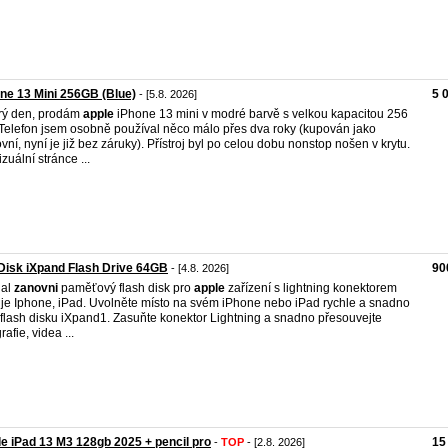
ne 13 Mini 256GB (Blue)
5 
- [5.8. 2026]
rý den, prodám
apple
iPhone 13 mini v modré barvě s velkou kapacitou 256
Telefon jsem osobně používal něco málo přes dva roky (kupován jako
vní, nyní je již bez záruky). Přístroj byl po celou dobu nonstop nošen v krytu.
zuální stránce ...
isk iXpand Flash Drive 64GB
90
- [4.8. 2026]
dal
zanovni
paměťový flash disk pro
apple
zařízení s lightning konektorem
 je Iphone, iPad. Uvolněte místo na svém iPhone nebo iPad rychle a snadno
 flash disku iXpand1. Zasuňte konektor Lightning a snadno přesouvejte
rafie, videa ...
e iPad 13 M3 128gb 2025 + pencil pro
15
-
TOP
- [2.8. 2026]