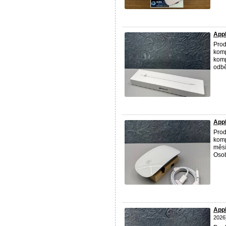
App
Pro
komp
komp
odbě
App
Prod
komp
měsí
Osob
App
2026