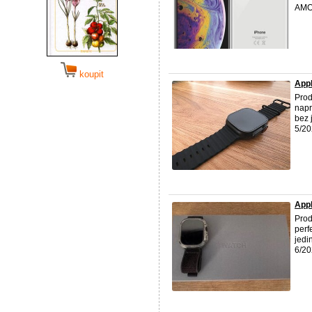
AMOL
koupit
Appl
Prod
napr
bez 
5/20
Appl
Prod
perf
jedi
6/20