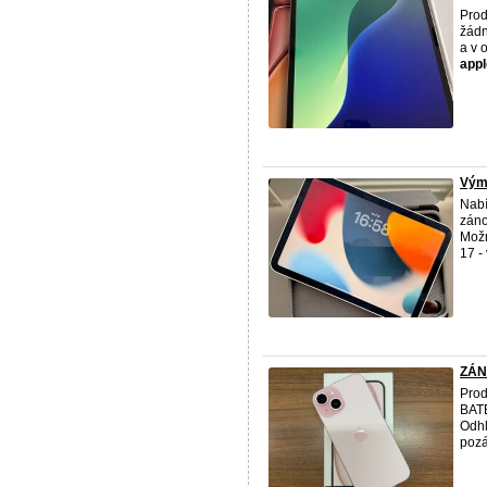
Prod
žádn
a v 
appl
Výmě
Nabí
záno
Mož
17 -
ZÁN
Pro
BATE
Odhl
pozá