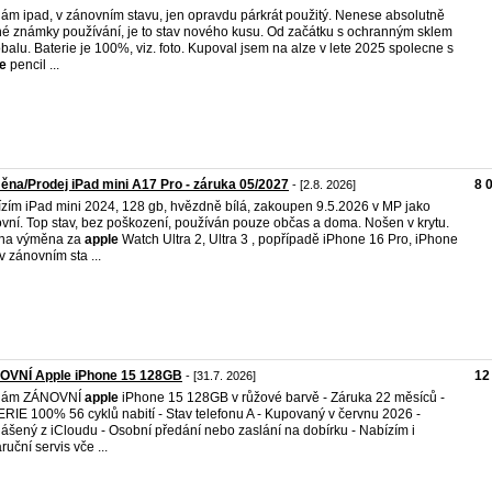
ám ipad, v zánovním stavu, jen opravdu párkrát použitý. Nenese absolutně
é známky používání, je to stav nového kusu. Od začátku s ochranným sklem
obalu. Baterie je 100%, viz. foto. Kupoval jsem na alze v lete 2025 spolecne s
e
pencil ...
na/Prodej iPad mini A17 Pro - záruka 05/2027
8 
- [2.8. 2026]
zím iPad mini 2024, 128 gb, hvězdně bílá, zakoupen 9.5.2026 v MP jako
vní. Top stav, bez poškození, používán pouze občas a doma. Nošen v krytu.
na výměna za
apple
Watch Ultra 2, Ultra 3 , popřípadě iPhone 16 Pro, iPhone
 v zánovním sta ...
OVNÍ Apple iPhone 15 128GB
12
- [31.7. 2026]
dám ZÁNOVNÍ
apple
iPhone 15 128GB v růžové barvě - Záruka 22 měsíců -
RIE 100% 56 cyklů nabití - Stav telefonu A - Kupovaný v červnu 2026 -
ášený z iCloudu - Osobní předání nebo zaslání na dobírku - Nabízím i
ruční servis vče ...