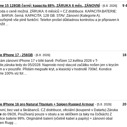
one 15 128GB černý: kapacita 88%, ZÁRUKA 6 měs., ZÁNOVNÍ
9 
- [6.8. 2026]
da o ceně možná. ZÁRUKA: ​6 měsíců ​= CZ distribuce​. KAPACITA BATERIE:
 BARVA: černá. KAPACITA: ​1​28 GB. STAV: Zánovní (​K​ategorie A).
zřejmě vše plně funkční. Telefon prošel důkladnou kontrolou a je připraven k
it ...
e IPhone 17 - 256GB
18
- [6.8. 2026]
ám zánovní iPhone 17 v bílé barvě. Pořízen 12.května 2026 v T-
le,záruka tedy do 05/2028. Naprosto nový stav,od začátku nošen jen s krycím
m a v pouzdře. Přidám megsafe kryt, a klasický v hodnotě 700kč. Kondice
ie 100% viz fot ...
e IPhone 16 pro Natural Titanium + Spigen Rugged Armour
20
- [5.8. 2026]
vní, bez vad a škrábanců. CZ distribuce, oficiální (koupené v Datartu) Záruka
e
do 09/26, Používaný pouze v obalu a se sklíčkem (a taky na čočkách) Z
ice baterie 99%. Originálně balení (včetně kabel a papíry) + zánovní obal
en Rugg ...