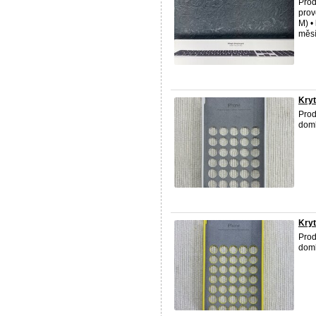
Prod
prov
M) •
měsí
Kryt
Prod
doml
Kryt
Prod
doml