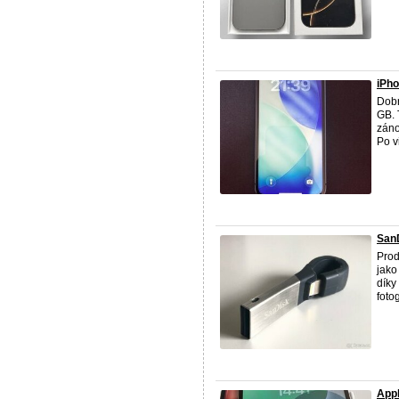
iPho
Dob
GB. 
záno
Po vi
SanD
Pro
jako
díky
fotog
Appl