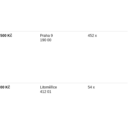
 500 Kč
Praha 9
452 x
190 00
000 Kč
Litoměřice
54 x
412 01