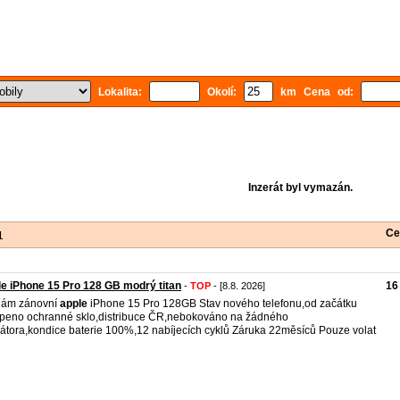
Lokalita:
Okolí:
km Cena od:
Inzerát byl vymazán.
Ce
1
e iPhone 15 Pro 128 GB modrý titan
16
-
TOP
- [8.8. 2026]
dám zánovní
apple
iPhone 15 Pro 128GB Stav nového telefonu,od začátku
peno ochranné sklo,distribuce ČR,nebokováno na žádného
átora,kondice baterie 100%,12 nabíjecích cyklů Záruka 22měsíců Pouze volat