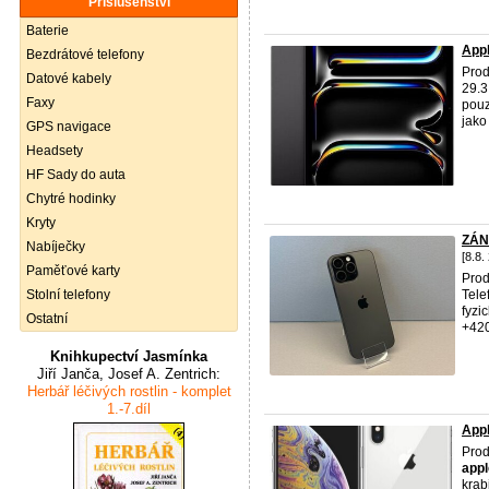
Příslušenství
Baterie
Appl
Bezdrátové telefony
Prod
Datové kabely
29.3
Faxy
pouz
jako
GPS navigace
Headsety
HF Sady do auta
Chytré hodinky
Kryty
ZÁN
Nabíječky
[8.8.
Paměťové karty
Pro
Stolní telefony
Tele
fyzi
Ostatní
+420
Knihkupectví Jasmínka
Jiří Janča, Josef A. Zentrich:
Herbář léčivých rostlin - komplet
1.-7.díl
App
Prod
appl
krab