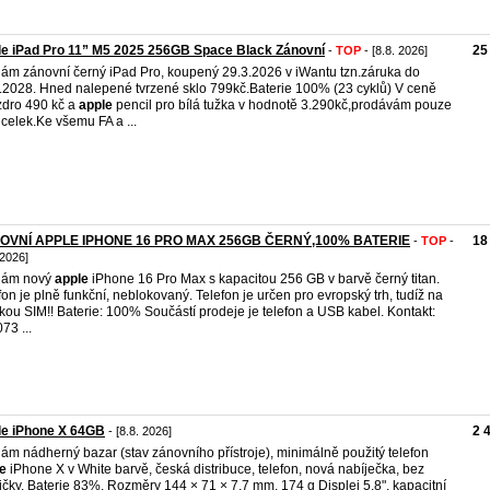
e iPad Pro 11” M5 2025 256GB Space Black Zánovní
25
-
TOP
- [8.8. 2026]
ám zánovní černý iPad Pro, koupený 29.3.2026 v iWantu tzn.záruka do
.2028. Hned nalepené tvrzené sklo 799kč.Baterie 100% (23 cyklů) V ceně
dro 490 kč a
apple
pencil pro bílá tužka v hodnotě 3.290kč,prodávám pouze
 celek.Ke všemu FA a ...
OVNÍ APPLE IPHONE 16 PRO MAX 256GB ČERNÝ,100% BATERIE
18
-
TOP
-
 2026]
dám nový
apple
iPhone 16 Pro Max s kapacitou 256 GB v barvě černý titan.
fon je plně funkční, neblokovaný. Telefon je určen pro evropský trh, tudíž na
ckou SIM!! Baterie: 100% Součástí prodeje je telefon a USB kabel. Kontakt:
73 ...
le iPhone X 64GB
2 
- [8.8. 2026]
ám nádherný bazar (stav zánovního přístroje), minimálně použitý telefon
e
iPhone X v White barvě, česká distribuce, telefon, nová nabíječka, bez
ičky. Baterie 83%. Rozměry 144 × 71 × 7,7 mm, 174 g Displej 5,8", kapacitní