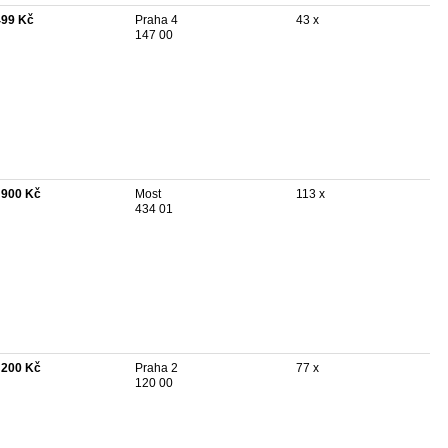
499 Kč
Praha 4
43 x
147 00
 900 Kč
Most
113 x
434 01
 200 Kč
Praha 2
77 x
120 00