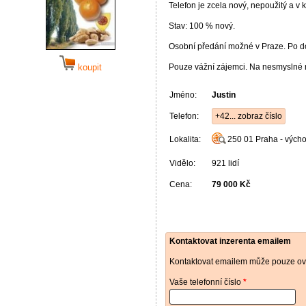
Telefon je zcela nový, nepoužitý a v 
Stav: 100 % nový.
Osobní předání možné v Praze. Po dom
koupit
Pouze vážní zájemci. Na nesmyslné 
Jméno:
Justin
Telefon:
+42... zobraz číslo
Lokalita:
250 01
Praha - vých
Vidělo:
921 lidí
Cena:
79 000 Kč
Kontaktovat inzerenta emailem
Kontaktovat emailem může pouze ově
Vaše telefonní číslo
*