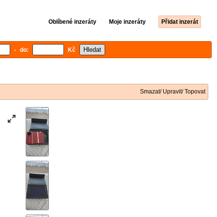
Oblíbené inzeráty
Moje inzeráty
Přidat inzerát
- do:
Kč
Smazat/ Upravit/ Topovat