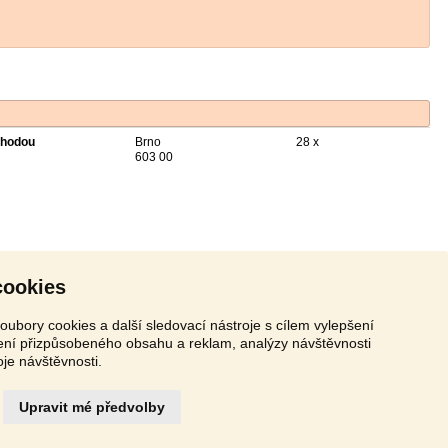
hodou
Brno
28 x
603 00
cookies
oubory cookies a další sledovací nástroje s cílem vylepšení
zení přizpůsobeného obsahu a reklam, analýzy návštěvnosti
oje návštěvnosti.
Upravit mé předvolby