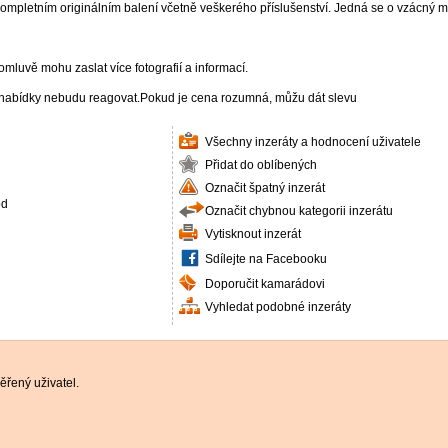
kompletním originálním balení včetně veškerého příslušenství. Jedná se o vzácný mod
luvě mohu zaslat více fotografií a informací.
nabídky nebudu reagovat.Pokud je cena rozumná, můžu dát slevu
Všechny inzeráty a hodnocení uživatele
Přidat do oblíbených
Označit špatný inzerát
od
Označit chybnou kategorii inzerátu
Vytisknout inzerát
Sdílejte na Facebooku
Doporučit kamarádovi
Vyhledat podobné inzeráty
řený uživatel.