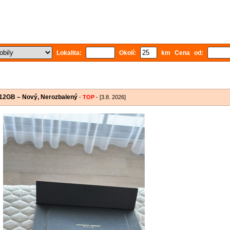
Lokalita:
Okolí:
km Cena od:
512GB – Nový, Nerozbalený
-
TOP
- [3.8. 2026]