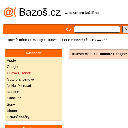
... bazar pro každého
Co:
Hlavní stránka
>
Mobily
>
Huawei, Honor
>
Inzerát č. 219844233
Kategorie
Huawei Mate XT Ultimate Design 
Apple
Google
Huawei, Honor
Motorola, Lenovo
Nokia, Microsoft
Realme
Samsung
Sony
Xiaomi
Ostatní značky