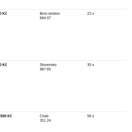
0 Kč
Brno venkov
22 x
664 07
0 Kč
Slovensko
35 x
987 65
 500 Kč
Cheb
56 x
351 24