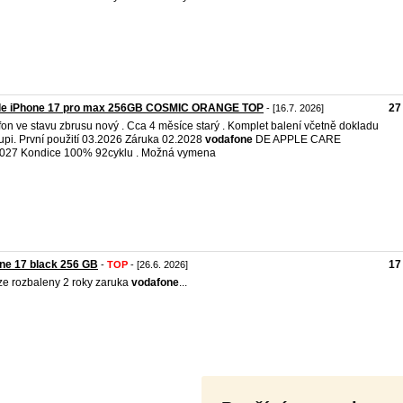
le iPhone 17 pro max 256GB COSMIC ORANGE TOP
27
- [16.7. 2026]
fon ve stavu zbrusu nový . Cca 4 měsíce starý . Komplet balení včetně dokladu
upi. První použití 03.2026 Záruka 02.2028
vodafone
DE APPLE CARE
027 Kondice 100% 92cyklu . Možná vymena
ne 17 black 256 GB
17
-
TOP
- [26.6. 2026]
e rozbaleny 2 roky zaruka
vodafone
...