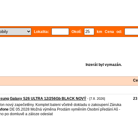
Lokalita:
Okolí:
km Cena od:
Inzerát byl vymazán.
Ce
sung Galaxy S26 ULTRA 12/256Gb BLACK NOVÝ
23
- [7.8. 2026]
fon nový zapečetěny. Komplet baleni včetně dokladu o zakoupení Záruka
afone
DE 05.2028 Možná výměna Prodám vyměním Osobní předání Aš -
o po domluvě a záloze odeslat