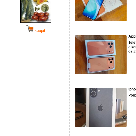
koupit
App
Tele
o ko
03.2
Ipho
Pouz