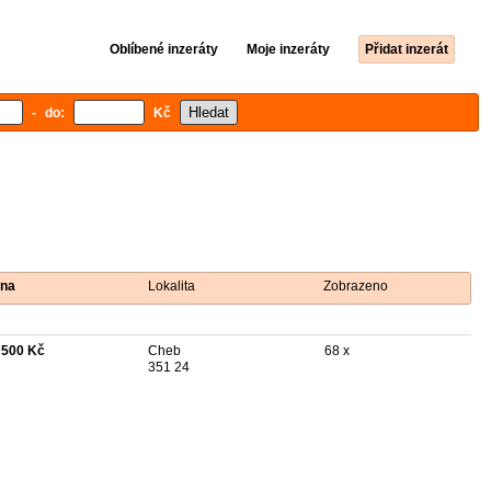
Oblíbené inzeráty
Moje inzeráty
Přidat inzerát
- do:
Kč
na
Lokalita
Zobrazeno
 500 Kč
Cheb
68 x
351 24