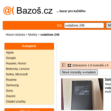
... bazar pro každého
Co:
Hlavní stránka
>
Mobily
>
vodafone 246
Kategorie
Apple
Google
Huawei, Honor
Zobrazeno 1-6 inzerátů z 6
Motorola, Lenovo
Nové inzeráty e-mailem
Nokia, Microsoft
Sam
Realme
Tele
Samsung
vod
Sony
možn
Xiaomi
Ostatní značky