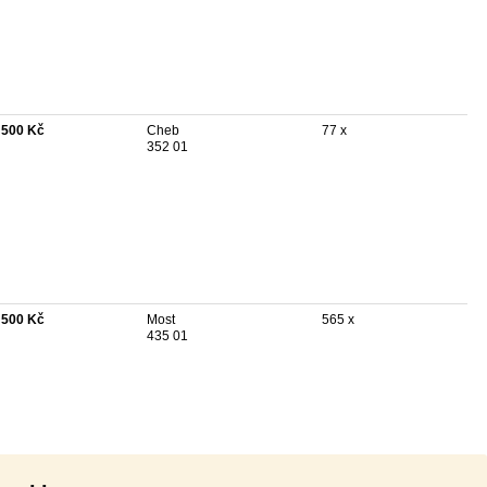
 500 Kč
Cheb
77 x
352 01
 500 Kč
Most
565 x
435 01