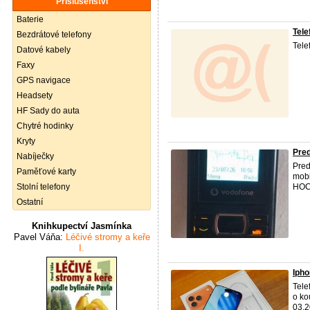
Příslušenství
Baterie
Tele
Bezdrátové telefony
Tele
Datové kabely
Faxy
GPS navigace
Headsety
HF Sady do auta
Chytré hodinky
Kryty
Pre
Nabíječky
Pre
Paměťové karty
mobi
Stolní telefony
HOCI
Ostatní
Knihkupectví Jasmínka
Pavel Váňa:
Léčivé stromy a keře
I.
Iph
Tele
o ko
03.2