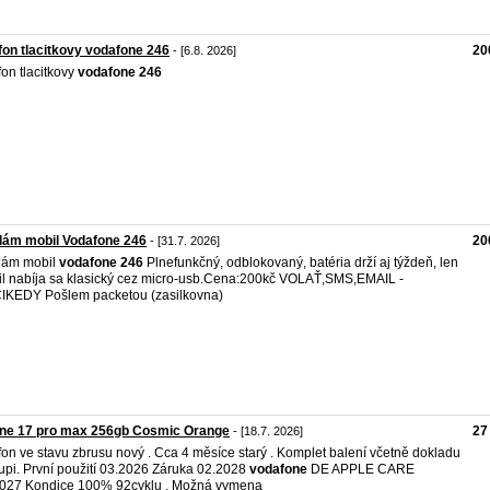
fon tlacitkovy vodafone 246
20
- [6.8. 2026]
fon tlacitkovy
vodafone
246
dám mobil Vodafone 246
20
- [31.7. 2026]
dám mobil
vodafone
246
Plnefunkčný, odblokovaný, batéria drží aj týždeň, len
l nabíja sa klasický cez micro-usb.Cena:200kč VOLAŤ,SMS,EMAIL -
KEDY Pošlem packetou (zasilkovna)
one 17 pro max 256gb Cosmic Orange
27
- [18.7. 2026]
fon ve stavu zbrusu nový . Cca 4 měsíce starý . Komplet balení včetně dokladu
upi. První použití 03.2026 Záruka 02.2028
vodafone
DE APPLE CARE
027 Kondice 100% 92cyklu . Možná vymena