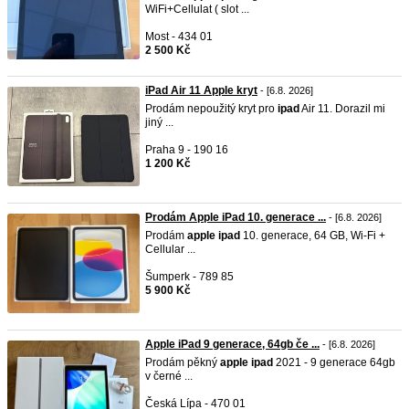
WiFi+Cellulat ( slot ...
Most - 434 01
2 500 Kč
iPad Air 11 Apple kryt
- [6.8. 2026]
Prodám nepoužitý kryt pro
ipad
Air 11. Dorazil mi
jiný ...
Praha 9 - 190 16
1 200 Kč
Prodám Apple iPad 10. generace ...
- [6.8. 2026]
Prodám
apple
ipad
10. generace, 64 GB, Wi-Fi +
Cellular ...
Šumperk - 789 85
5 900 Kč
Apple iPad 9 generace, 64gb če ...
- [6.8. 2026]
Prodám pěkný
apple
ipad
2021 - 9 generace 64gb
v černé ...
Česká Lípa - 470 01