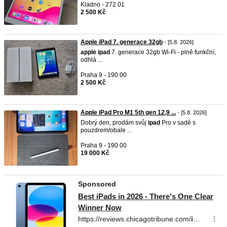
Kladno - 272 01
2 500 Kč
Apple iPad 7. generace 32gb
- [5.8. 2026]
apple
ipad
7. generace 32gb Wi-Fi - plně funkční,
odhlá ...
Praha 9 - 190 00
2 500 Kč
Apple iPad Pro M1 5th gen 12,9 ...
- [5.8. 2026]
Dobrý den, prodám svůj
ipad
Pro v sadě s
pouzdrem/obale ...
Praha 9 - 190 00
19 000 Kč