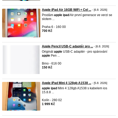
Apple iPad Air 16GB WiFi + Cel ...
- [6.8. 2026]
Prodám
apple
ipad
Air první generace ve verzi se
slotem ...
Praha 6 - 160 00
700 Kč
Apple Pencil USB-C adaptér pro ...
- [6.8. 2026]
Originál
apple
USB-C adaptér - pro spárování
apple
Pen ...
Brno - 616 00
150 Kč
Apple iPad Mini 4 128gb A1538 ...
- [5.8. 2026]
apple
ipad
Mini 4 128gb A1538 s kabelem ios
15.8.8 ...
Kolín - 280 02
1 999 Kč