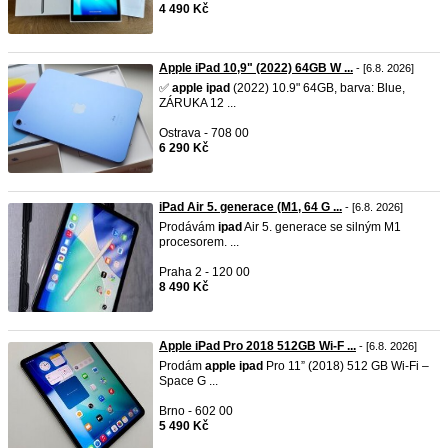
4 490 Kč
Apple iPad 10,9" (2022) 64GB W ...
- [6.8. 2026]
✅
apple
ipad
(2022) 10.9" 64GB, barva: Blue,
ZÁRUKA 12 ...
Ostrava - 708 00
6 290 Kč
iPad Air 5. generace (M1, 64 G ...
- [6.8. 2026]
Prodávám
ipad
Air 5. generace se silným M1
procesorem. ...
Praha 2 - 120 00
8 490 Kč
Apple iPad Pro 2018 512GB Wi-F ...
- [6.8. 2026]
Prodám
apple
ipad
Pro 11” (2018) 512 GB Wi-Fi –
Space G ...
Brno - 602 00
5 490 Kč