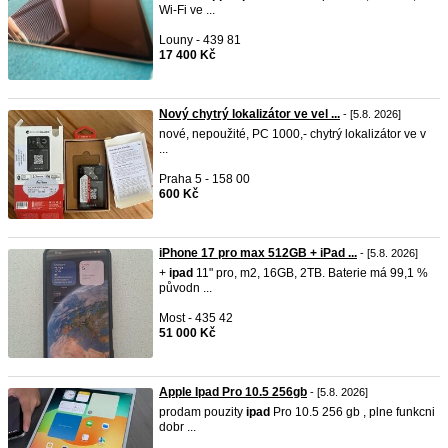
Wi-Fi ve ...
Louny - 439 81
17 400 Kč
Nový chytrý lokalizátor ve vel ...
- [5.8. 2026]
nové, nepoužité, PC 1000,- chytrý lokalizátor ve v
...
Praha 5 - 158 00
600 Kč
iPhone 17 pro max 512GB + iPad ...
- [5.8. 2026]
+
ipad
11" pro, m2, 16GB, 2TB. Baterie má 99,1 %
původn ...
Most - 435 42
51 000 Kč
Apple Ipad Pro 10.5 256gb
- [5.8. 2026]
prodam pouzity
ipad
Pro 10.5 256 gb , plne funkcni
dobr ...