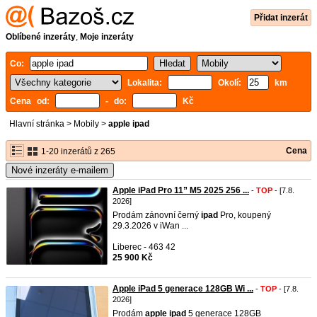
Přidat inzerát
Oblíbené inzeráty
,
Moje inzeráty
Co:
Lokalita:
Okolí:
km
Cena od:
- do:
Kč
Hlavní stránka
>
Mobily
>
apple ipad
Cena
1-20 inzerátů z 265
Nové inzeráty e-mailem
Apple iPad Pro 11” M5 2025 256 ...
-
TOP
- [7.8.
2026]
Prodám zánovní černý
ipad
Pro, koupený
29.3.2026 v iWan ...
Liberec - 463 42
25 900 Kč
Apple iPad 5 generace 128GB Wi ...
-
TOP
- [7.8.
2026]
Prodám
apple
ipad
5 generace 128GB