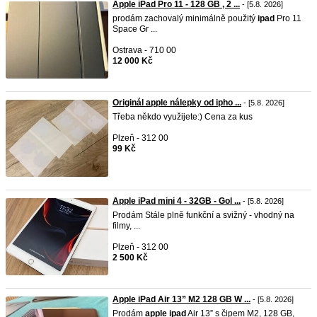
Apple iPad Pro 11 - 128 GB , 2 ...
- [5.8. 2026]
prodám zachovalý minimálně použitý
ipad
Pro 11
Space Gr ...
Ostrava - 710 00
12 000 Kč
Originál apple nálepky od ipho ...
- [5.8. 2026]
Třeba někdo využijete:) Cena za kus
Plzeň - 312 00
99 Kč
Apple iPad mini 4 - 32GB - Gol ...
- [5.8. 2026]
Prodám Stále plně funkční a svižný - vhodný na
filmy, ...
Plzeň - 312 00
2 500 Kč
Apple iPad Air 13” M2 128 GB W ...
- [5.8. 2026]
Prodám
apple
ipad
Air 13” s čipem M2, 128 GB,