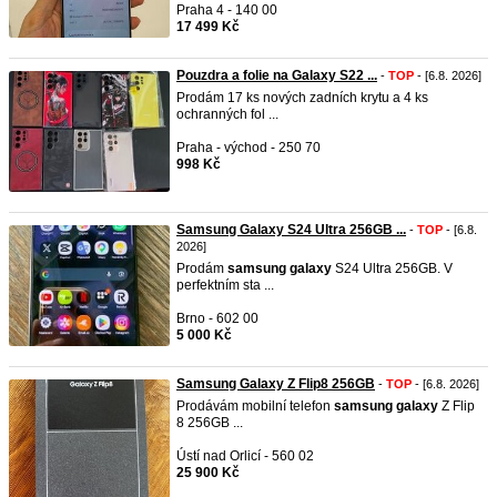
Praha 4 - 140 00
17 499 Kč
Pouzdra a folie na Galaxy S22 ...
-
TOP
- [6.8. 2026]
Prodám 17 ks nových zadních krytu a 4 ks
ochranných fol ...
Praha - východ - 250 70
998 Kč
Samsung Galaxy S24 Ultra 256GB ...
-
TOP
- [6.8.
2026]
Prodám
samsung
galaxy
S24 Ultra 256GB. V
perfektním sta ...
Brno - 602 00
5 000 Kč
Samsung Galaxy Z Flip8 256GB
-
TOP
- [6.8. 2026]
Prodávám mobilní telefon
samsung
galaxy
Z Flip
8 256GB ...
Ústí nad Orlicí - 560 02
25 900 Kč