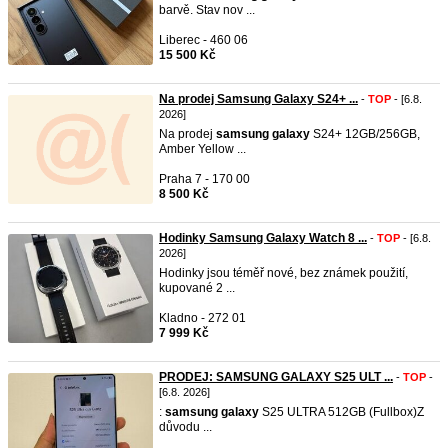
barvě. Stav nov ...
Liberec - 460 06
15 500 Kč
Na prodej Samsung Galaxy S24+ ...
-
TOP
- [6.8.
2026]
Na prodej
samsung
galaxy
S24+ 12GB/256GB,
Amber Yellow ...
Praha 7 - 170 00
8 500 Kč
Hodinky Samsung Galaxy Watch 8 ...
-
TOP
- [6.8.
2026]
Hodinky jsou téměř nové, bez známek použití,
kupované 2 ...
Kladno - 272 01
7 999 Kč
PRODEJ: SAMSUNG GALAXY S25 ULT ...
-
TOP
-
[6.8. 2026]
:
samsung
galaxy
S25 ULTRA 512GB (Fullbox) ​Z
důvodu ...