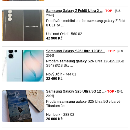
Samsung Galaxy Z Fold8 Ultra 2 ...
-
TOP
- [6.8.
2026]
Prodávám mobilní telefon
samsung
galaxy
Z Fold
8 ULTRA ...
Ústí nad Orlicí - 560 02
42 900 Kč
Samsung Galaxy S26 Ultra 12GB/ ...
-
TOP
- [6.8.
2026]
Prodám
samsung
galaxy
S26 Ultra 12GB/512GB
S948B/DS Sky ...
Nový Jičín - 744 01
22 490 Kč
Samsung Galaxy S25 Ultra 5G 12 ...
-
TOP
- [6.8.
2026]
Prodám
samsung
galaxy
S25 Ultra 5G v barvě
Titanium Jet ...
Nymburk - 288 02
20 000 Kč