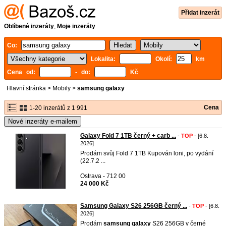
Přidat inzerát
Oblíbené inzeráty
,
Moje inzeráty
Co:
Lokalita:
Okolí:
km
Cena od:
- do:
Kč
Hlavní stránka
>
Mobily
>
samsung galaxy
Cena
1-20 inzerátů z 1 991
Nové inzeráty e-mailem
Galaxy Fold 7 1TB černý + carb ...
-
TOP
- [6.8.
2026]
Prodám svůj Fold 7 1TB Kupován loni, po vydání
(22.7.2 ...
Ostrava - 712 00
24 000 Kč
Samsung Galaxy S26 256GB černý ...
-
TOP
- [6.8.
2026]
Prodám
samsung
galaxy
S26 256GB v černé