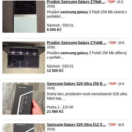
Prodám Samsung Galaxy Z Flip6 ...
-
TOP
- [6.8.
2026]
Prodám
samsung
galaxy
Z Flip6 256 Mb zelený v
perfektní ...
Náchod - 550 01
8 000 Kč
Prodám Samsung Galaxy Z Fold6 ...
-
TOP
- [6.8.
2026]
Prodám
samsung
galaxy
Z Fold6 256 Mb stříbrný
v perfekt ...
Náchod - 550 01
12 000 Kč
Samsung Galaxy S26 Ultra 256 B ...
-
TOP
- [6.8.
2026]
Dobrý den, prodávám nové nerozbalené S26 ultra.
Mám kap ...
Praha 1 - 110 00
21 990 Kč
Samsung Galaxy S26 Ultra 512 S ...
-
TOP
- [6.8.
2026]