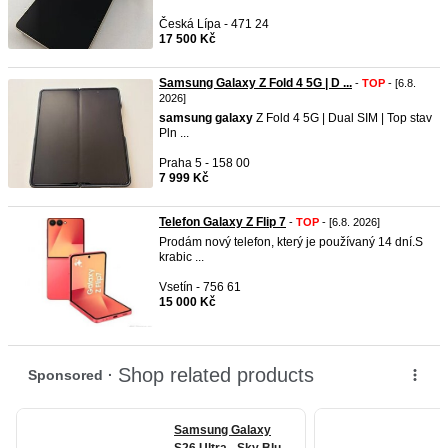
Česká Lípa - 471 24
17 500 Kč
Samsung Galaxy Z Fold 4 5G | D ...
-
TOP
- [6.8.
2026]
samsung
galaxy
Z Fold 4 5G | Dual SIM | Top stav
Pln ...
Praha 5 - 158 00
7 999 Kč
Telefon Galaxy Z Flip 7
-
TOP
- [6.8. 2026]
Prodám nový telefon, který je používaný 14 dní.S
krabic ...
Vsetín - 756 61
15 000 Kč