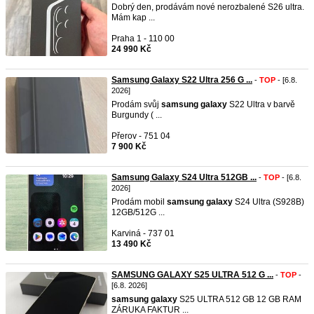
Dobrý den, prodávám nové nerozbalené S26 ultra.
Mám kap ...
Praha 1 - 110 00
24 990 Kč
Samsung Galaxy S22 Ultra 256 G ...
-
TOP
- [6.8.
2026]
Prodám svůj
samsung
galaxy
S22 Ultra v barvě
Burgundy ( ...
Přerov - 751 04
7 900 Kč
Samsung Galaxy S24 Ultra 512GB ...
-
TOP
- [6.8.
2026]
Prodám mobil
samsung
galaxy
S24 Ultra (S928B)
12GB/512G ...
Karviná - 737 01
13 490 Kč
SAMSUNG GALAXY S25 ULTRA 512 G ...
-
TOP
-
[6.8. 2026]
samsung
galaxy
S25 ULTRA 512 GB 12 GB RAM
ZÁRUKA FAKTUR ...