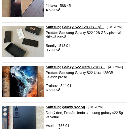
Jihlava - 588 45
4 500 Kč
Samsung Galaxy S22 128 GB – pí ...
- [5.8. 2026]
Prodám Samsung Galaxy S22 128 GB v pískově
růžové barvě ...
Semily - 513 01
3 700 Kč
Samsung Galaxy S22 Ultra 128GB ...
- [4.8. 2026]
Prodam Samsung Galaxy S22 Ultra 128GB.
Telefon prose ...
Trutnov - 544 01
6 500 Kč
Samsung galaxy s22 5g
- [3.8. 2026]
Dobrý den, Prodám tento samsung galaxy s22 5g
ve velmi ...
Vsetín - 755 01