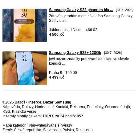
Samsung Galaxy S22 phantom bla ...
- [31.7. 2026]
Zdravím, prodám mobilní telefon Samsung Galaxy
S22 v ba ...
Jablonec nad Nisou - 466 02
4 500 Kč
Samsung Galaxy S22+ 128Gb
- [30.7. 2026]
jevi bezne znamky pouzivani ale stale ve skvele
kondici ...
Praha 9 - 199 00
4 499 Kč
©2026 Bazoš -
Inzerce, Bazar Samsung
Nápověda
,
Dotazy
,
Hodnocení
,
Kontakt
,
Reklama
,
Podmínky
,
Ochrana údajů
,
RSS
,
Inzeráty Mobily celkem:
18193
, za 24 hodin:
857
Mapa kategorií
,
Nejvyhledávanější výrazy
Země:
Česká republika
,
Slovensko
,
Polsko
,
Rakousko