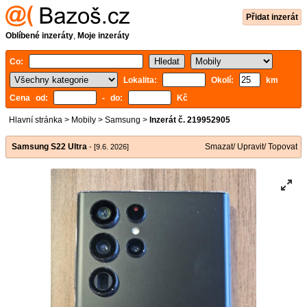
Přidat inzerát
Oblíbené inzeráty
,
Moje inzeráty
Co:
Lokalita:
Okolí:
km
Cena od:
- do:
Kč
Hlavní stránka
>
Mobily
>
Samsung
>
Inzerát č. 219952905
Samsung S22 Ultra
Smazat/ Upravit/ Topovat
- [9.6. 2026]