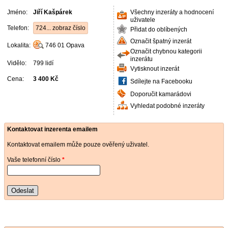
Jméno:
Jiří Kašpárek
Všechny inzeráty a hodnocení
uživatele
Telefon:
724... zobraz číslo
Přidat do oblíbených
Označit špatný inzerát
Lokalita:
746 01
Opava
Označit chybnou kategorii
inzerátu
Vidělo:
799 lidí
Vytisknout inzerát
Cena:
3 400 Kč
Sdílejte na Facebooku
Doporučit kamarádovi
Vyhledat podobné inzeráty
Kontaktovat inzerenta emailem
Kontaktovat emailem může pouze ověřený uživatel.
Vaše telefonní číslo
*
Odeslat