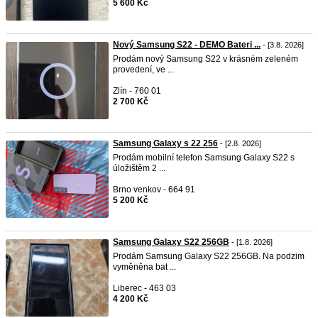
5 600 Kč
Nový Samsung S22 - DEMO Bateri ...
- [3.8. 2026]
Prodám nový Samsung S22 v krásném zeleném
provedení, ve ...
Zlín - 760 01
2 700 Kč
Samsung Galaxy s 22 256
- [2.8. 2026]
Prodám mobilní telefon Samsung Galaxy S22 s
úložištěm 2 ...
Brno venkov - 664 91
5 200 Kč
Samsung Galaxy S22 256GB
- [1.8. 2026]
Prodám Samsung Galaxy S22 256GB. Na podzim
vyměněna bat ...
Liberec - 463 03
4 200 Kč