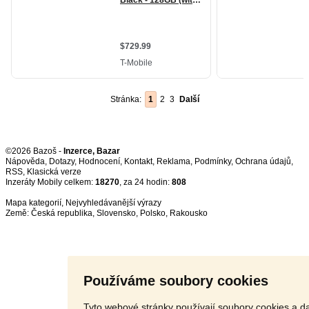
Stránka:
1
2
3
Další
©2026 Bazoš -
Inzerce, Bazar
Nápověda
,
Dotazy
,
Hodnocení
,
Kontakt
,
Reklama
,
Podmínky
,
Ochrana údajů
,
RSS
,
Inzeráty Mobily celkem:
18270
, za 24 hodin:
808
Mapa kategorií
,
Nejvyhledávanější výrazy
Země:
Česká republika
,
Slovensko
,
Polsko
,
Rakousko
Používáme soubory cookies
Tyto webové stránky používají soubory cookies a da