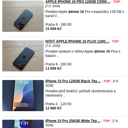
APPLE IPHONE 16 PRO 128GB ČERN ...
-
TOP
-
[7.8. 2026]
Prodám Apple
iphone
16
Pro s kapacitou 128 GB v
barvě č ...
Praha 8 - 180 00
15 999 Kč
NOVÝ APPLE IPHONE 16 PLUS 128G ...
-
TOP
-
[7.8. 2026]
Prodám výstavní z vitríny Apple
iphone
16
Plus s
kapaci ...
Praha 8 - 180 00
13 999 Kč
iPhone 15 Pro 128GB Black Tita ...
-
TOP
- [7.8.
2026]
Prodám plně funkční, pečlivě zkontrolovaný a
otestovaný ...
Praha 2 - 120 00
12 900 Kč
iPhone 15 Pro 256GB White Tita ...
-
TOP
- [7.8.
2026]