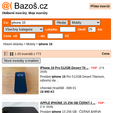
Přidat inzerát
Oblíbené inzeráty
,
Moje inzeráty
Co:
Lokalita:
Okolí:
km
Cena od:
- do:
Kč
Hlavní stránka
>
Mobily
>
iphone 16
Cena
1-20 inzerátů z 773
Nové inzeráty e-mailem
iPhone 16 Pro 512GB Desert Tit ...
-
TOP
- [7.8.
2026]
Prodám
iphone
16
Pro 512GB Desert Titanium,
výborný sta ...
Uherské Hradiště - 686 01
18 990 Kč
APPLE IPHONE 15 256 GB ČERNÝ,1 ...
-
TOP
-
[7.8. 2026]
Prodám
iphone
15 256 GB - ČERNÁ BARVA