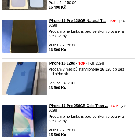
Praha 5 - 150 00
16 490 Kč
iPhone 16 Pro 128GB Natural T ...
-
TOP
- [7.8.
2026]
Prodám plně funkční, pečlivě zkontrolovaný a
otestovaný ...
Praha 2 - 120 00
16 500 Kč
IPhone 16 128g
-
TOP
- [7.8. 2026]
Prodám 7 měsíců starý
iphone
16
128 gb Bez
jediného šk ...
Teplice - 417 31
13 500 Kč
iPhone 16 Pro 256GB Gold Titan ...
-
TOP
- [7.8.
2026]
Prodám plně funkční, pečlivě zkontrolovaný a
otestovaný ...
Praha 2 - 120 00
15 500 Kč