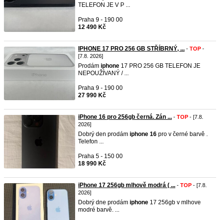
TELEFON JE V P ...
Praha 9 - 190 00
12 490 Kč
IPHONE 17 PRO 256 GB STŘÍBRNÝ, ...
-
TOP
-
[7.8. 2026]
Prodám
iphone
17 PRO 256 GB TELEFON JE
NEPOUŽÍVANÝ / ...
Praha 9 - 190 00
27 990 Kč
iPhone 16 pro 256gb černá. Zán ...
-
TOP
- [7.8.
2026]
Dobrý den prodám
iphone
16
pro v černé barvě .
Telefon ...
Praha 5 - 150 00
18 990 Kč
iPhone 17 256gb mlhově modrá ( ...
-
TOP
- [7.8.
2026]
Dobrý dne prodám
iphone
17 256gb v mlhove
modré barvě. ...