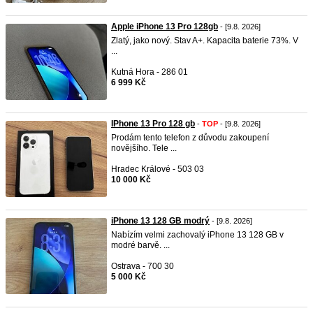
Apple iPhone 13 Pro 128gb
- [9.8. 2026]
Zlatý, jako nový. Stav A+. Kapacita baterie 73%. V
...
Kutná Hora - 286 01
6 999 Kč
IPhone 13 Pro 128 gb
-
TOP
- [9.8. 2026]
Prodám tento telefon z důvodu zakoupení
novějšího. Tele ...
Hradec Králové - 503 03
10 000 Kč
iPhone 13 128 GB modrý
- [9.8. 2026]
Nabízím velmi zachovalý iPhone 13 128 GB v
modré barvě. ...
Ostrava - 700 30
5 000 Kč