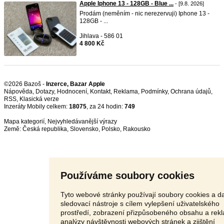
Apple Iphone 13 - 128GB - Blue ...
- [9.8. 2026]
Prodám (neměním - nic nerezervuji) Iphone 13 -
128GB - ...
Jihlava - 586 01
4 800 Kč
©2026 Bazoš -
Inzerce, Bazar Apple
Nápověda
,
Dotazy
,
Hodnocení
,
Kontakt
,
Reklama
,
Podmínky
,
Ochrana údajů
,
RSS
,
Inzeráty Mobily celkem:
18075
, za 24 hodin:
749
Mapa kategorií
,
Nejvyhledávanější výrazy
Země:
Česká republika
,
Slovensko
,
Polsko
,
Rakousko
Používáme soubory cookies
Tyto webové stránky používají soubory cookies a da
sledovací nástroje s cílem vylepšení uživatelského
prostředí, zobrazení přizpůsobeného obsahu a rek
analýzy návštěvnosti webových stránek a zjištění