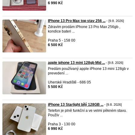
6 990 Kč
IPhone 13 Pro Max top stav 256 ...
- [9.8. 2026]
Zdravím prodám iPhone 13 Pro Max 256gb ,
kondice bateri ...
Praha 5 - 158 00
6 500 Kč
apple iphone 13 mini 128gb Mid ...
- [9.8. 2026]
Predám používaný apple iPhone 13 mini 128gb v
prevedení ...
Uherské Hradiště - 686 05
5 500 Kč
iPhone 13 Starlight bílý 128GB ...
- [9.8. 2026]
Telefon je plně funkční a ve velmi pěkném stavu.
Použív ...
Praha 3 - 130 00
6 990 Kč