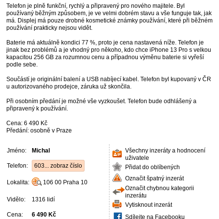
Telefon je plně funkční, rychlý a připravený pro nového majitele. Byl
používaný běžným způsobem, je ve velmi dobrém stavu a vše funguje tak, jak
má. Displej má pouze drobné kosmetické známky používání, které při běžném
používání prakticky nejsou vidět.
Baterie má aktuálně kondici 77 %, proto je cena nastavená níže. Telefon je
jinak bez problémů a je vhodný pro někoho, kdo chce iPhone 13 Pro s velkou
kapacitou 256 GB za rozumnou cenu a případnou výměnu baterie si vyřeší
podle sebe.
Součástí je originální balení a USB nabíjecí kabel. Telefon byl kupovaný v ČR
u autorizovaného prodejce, záruka už skončila.
Při osobním předání je možné vše vyzkoušet. Telefon bude odhlášený a
připravený k používání.
Cena: 6 490 Kč
Předání: osobně v Praze
Jméno:
Michal
Všechny inzeráty a hodnocení
uživatele
Telefon:
603... zobraz číslo
Přidat do oblíbených
Označit špatný inzerát
Lokalita:
106 00
Praha 10
Označit chybnou kategorii
inzerátu
Vidělo:
1316 lidí
Vytisknout inzerát
Cena:
6 490 Kč
Sdílejte na Facebooku