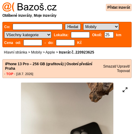
Přidat inzerát
Oblíbené inzeráty
,
Moje inzeráty
Co:
Lokalita:
Okolí:
km
Cena od:
- do:
Kč
Hlavní stránka
>
Mobily
>
Apple
>
Inzerát č. 220923625
iPhone 13 Pro – 256 GB (grafitová) | Osobní předání
Smazat/ Upravit/
Praha
Topovat
-
TOP
- [18.7. 2026]