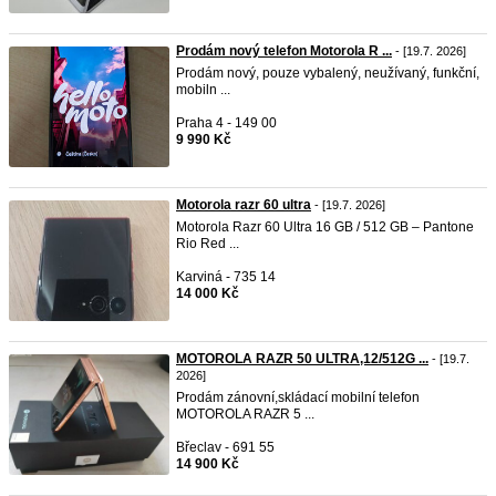
Prodám nový telefon Motorola R ...
- [19.7. 2026]
Prodám nový, pouze vybalený, neužívaný, funkční,
mobiln ...
Praha 4 - 149 00
9 990 Kč
Motorola razr 60 ultra
- [19.7. 2026]
Motorola Razr 60 Ultra 16 GB / 512 GB – Pantone
Rio Red ...
Karviná - 735 14
14 000 Kč
MOTOROLA RAZR 50 ULTRA,12/512G ...
- [19.7.
2026]
Prodám zánovní,skládací mobilní telefon
MOTOROLA RAZR 5 ...
Břeclav - 691 55
14 900 Kč