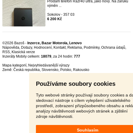
Prodám telefon Razr40 ultra, jako nový. Na záruku
výměn ...
Sokolov - 357 03
6 200 Kč
©2026 Bazoš -
Inzerce, Bazar Motorola, Lenovo
Nápověda
,
Dotazy
,
Hodnocení
,
Kontakt
,
Reklama
,
Podmínky
,
Ochrana údajů
,
RSS
,
Inzeráty Mobily celkem:
18079
, za 24 hodin:
777
Mapa kategorií
,
Nejvyhledávanější výrazy
Země:
Česká republika
,
Slovensko
,
Polsko
,
Rakousko
Používáme soubory cookies
Tyto webové stránky používají soubory cookies a da
sledovací nástroje s cílem vylepšení uživatelského
prostředí, zobrazení přizpůsobeného obsahu a rek
analýzy návštěvnosti webových stránek a zjištění
zdroje návštěvnosti.
Souhlasím