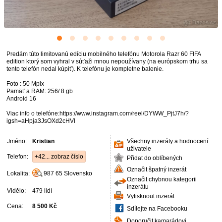
Predám túto limitovanú edíciu mobilného telefónu Motorola Razr 60 FIFA
edition ktorý som vyhral v súťaži mnou nepoužívany (na európskom trhu sa
tento telefón nedal kúpiť). K telefónu je kompletne balenie.
Foto : 50 Mpix
Pamäť a RAM: 256/ 8 gb
Android 16
Viac info o telefóne:https://www.instagram.com/reel/DYWW_PjtJ7h/?
igsh=aHpja3JsOXd2cHVl
Jméno:
Kristian
Všechny inzeráty a hodnocení
uživatele
Telefon:
+42... zobraz číslo
Přidat do oblíbených
Označit špatný inzerát
Lokalita:
987 65
Slovensko
Označit chybnou kategorii
inzerátu
Vidělo:
479 lidí
Vytisknout inzerát
Cena:
8 500 Kč
Sdílejte na Facebooku
Doporučit kamarádovi