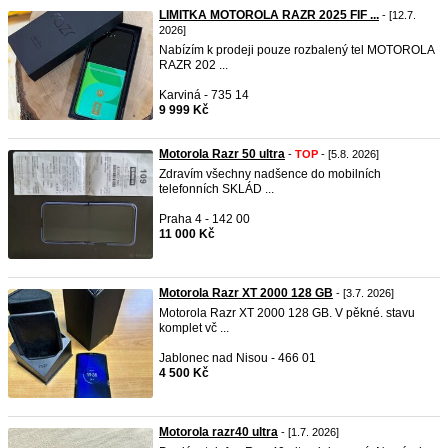
LIMITKA MOTOROLA RAZR 2025 FIF ...
- [12.7.
2026]
Nabízím k prodeji pouze rozbalený tel MOTOROLA
RAZR 202 ...
Karviná - 735 14
9 999 Kč
Motorola Razr 50 ultra
-
TOP
- [5.8. 2026]
Zdravím všechny nadšence do mobilních
telefonních SKLÁD ...
Praha 4 - 142 00
11 000 Kč
Motorola Razr XT 2000 128 GB
- [3.7. 2026]
Motorola Razr XT 2000 128 GB. V pěkné. stavu
komplet vč ...
Jablonec nad Nisou - 466 01
4 500 Kč
Motorola razr40 ultra
- [1.7. 2026]