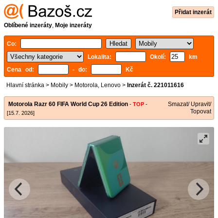
Přidat inzerát
Oblíbené inzeráty
,
Moje inzeráty
Co:
Lokalita:
Okolí:
km
Cena od:
- do:
Kč
Hlavní stránka
>
Mobily
>
Motorola, Lenovo
>
Inzerát č. 221011616
Motorola Razr 60 FIFA World Cup 26 Edition
Smazat/ Upravit/
-
TOP
-
Topovat
[15.7. 2026]