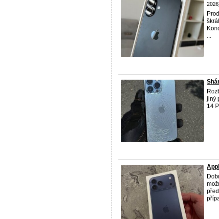
2026
Pro
škrá
Kond
...
Shán
Rozbi
jiný
14 P
App
Dobr
možn
před
příp