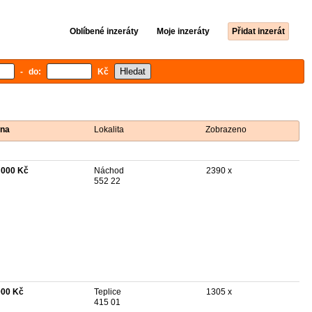
Oblíbené inzeráty
Moje inzeráty
Přidat inzerát
- do:
Kč
na
Lokalita
Zobrazeno
 000 Kč
Náchod
2390 x
552 22
000 Kč
Teplice
1305 x
415 01