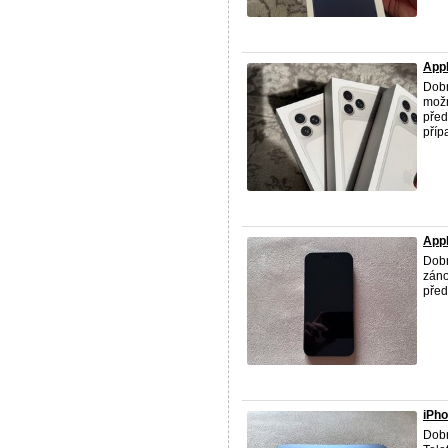
App
Dobr
možn
před
příp
App
Dob
záno
před
iPho
Dob