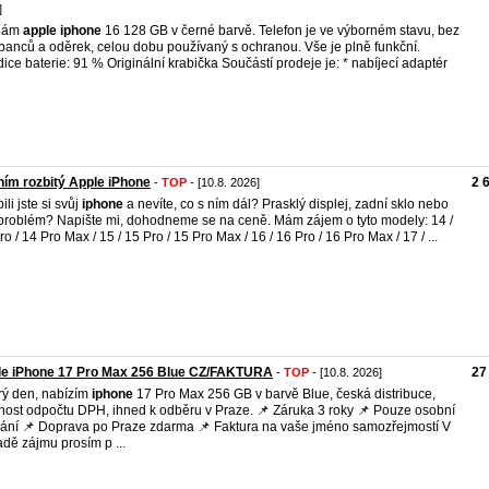
]
dám
apple
iphone
16 128 GB v černé barvě. Telefon je ve výborném stavu, bez
banců a oděrek, celou dobu používaný s ochranou. Vše je plně funkční.
ice baterie: 91 % Originální krabička Součástí prodeje je: * nabíjecí adaptér
ím rozbitý Apple iPhone
2 
-
TOP
- [10.8. 2026]
li jste si svůj
iphone
a nevíte, co s ním dál? Prasklý displej, zadní sklo nebo
 problém? Napište mi, dohodneme se na ceně. Mám zájem o tyto modely: 14 /
ro / 14 Pro Max / 15 / 15 Pro / 15 Pro Max / 16 / 16 Pro / 16 Pro Max / 17 / ...
le iPhone 17 Pro Max 256 Blue CZ/FAKTURA
27
-
TOP
- [10.8. 2026]
ý den, nabízím
iphone
17 Pro Max 256 GB v barvě Blue, česká distribuce,
ost odpočtu DPH, ihned k odběru v Praze. 📌 Záruka 3 roky 📌 Pouze osobní
ání 📌 Doprava po Praze zdarma 📌 Faktura na vaše jméno samozřejmostí V
adě zájmu prosím p ...