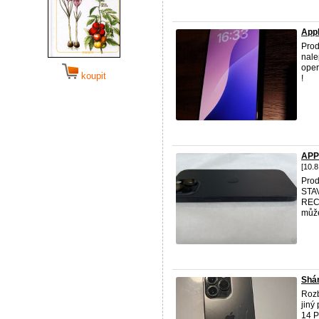
Appl
Pro
nale
oper
koupit
!
APP
[10.8
Pro
STA
REC
může
Shán
Rozbi
jiný
14 P