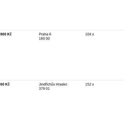
 900 Kč
Praha 6
104 x
160 00
000 Kč
Jindřichův Hradec
152 x
379 01