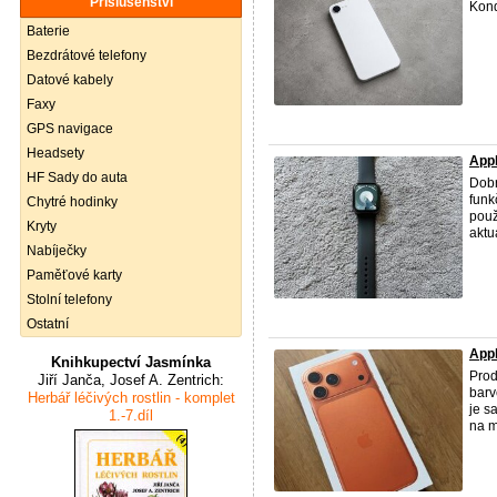
Příslušenství
Kond
Baterie
Bezdrátové telefony
Datové kabely
Faxy
GPS navigace
Headsety
Appl
HF Sady do auta
Dobr
funk
Chytré hodinky
použ
Kryty
aktuá
Nabíječky
Paměťové karty
Stolní telefony
Ostatní
App
Knihkupectví Jasmínka
Prod
Jiří Janča, Josef A. Zentrich:
barv
Herbář léčivých rostlin - komplet
je s
1.-7.díl
na mé