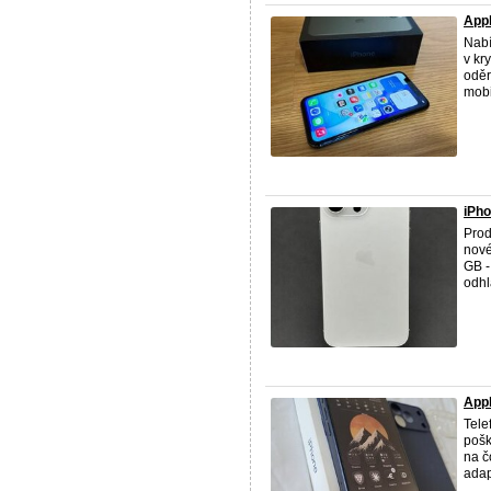
Appl
Nab
v kr
oděr
mobil
iPho
Pro
nové
GB -
odhlá
Appl
Tele
pošk
na č
adap