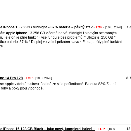
e iPhone 13 256GB Midnight – 87% baterie – pěkný stav
7 
-
TOP
- [10.8. 2026]
dám
apple
iphone
13 256 GB v černé barvě Midnight i s novým ochranným
m. Telefon je plně funkční, vše funguje bez problémů. * Uložiště: 256 GB *
ice baterie: 87 % * Displej ve velmi pěkném stavu * Fotoaparáty plně funkční
e ...
ne 14 Pro 128
8 
-
TOP
- [10.8. 2026]
one
apple
v dobrém stavu. Jedině ze sklo poškrábané. Baterka 83% Zadní
, rohy a boky jsou v pohodě.
e iPhone 16 128 GB Black – jako nový, kompletní balení +
12
-
TOP
- [10.8.