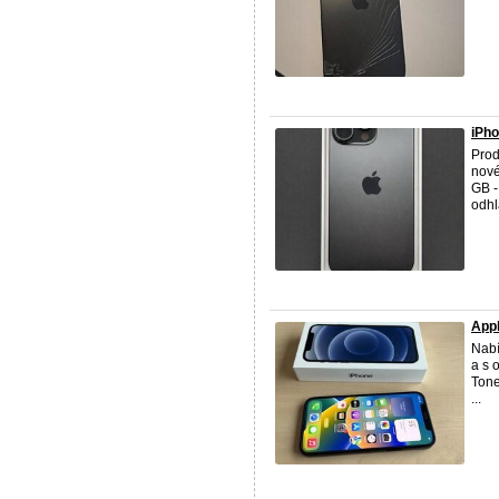
iPho
Pro
nové
GB -
odhlá
Appl
Nab
a s 
Tone
...