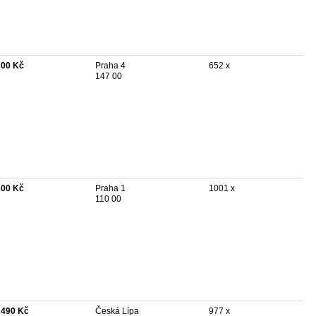
200 Kč
Praha 4
652 x
147 00
300 Kč
Praha 1
1001 x
110 00
 490 Kč
Česká Lípa
977 x