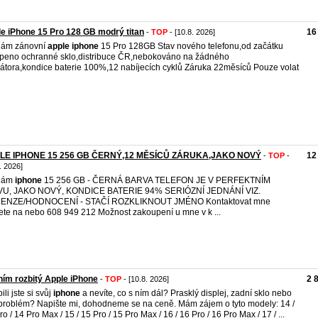
e iPhone 15 Pro 128 GB modrý titan
16
-
TOP
- [10.8. 2026]
dám zánovní
apple
iphone
15 Pro 128GB Stav nového telefonu,od začátku
peno ochranné sklo,distribuce ČR,nebokováno na žádného
átora,kondice baterie 100%,12 nabíjecích cyklů Záruka 22měsíců Pouze volat
LE IPHONE 15 256 GB ČERNÝ,12 MĚSÍCŮ ZÁRUKA,JAKO NOVÝ
12
-
TOP
-
. 2026]
dám
iphone
15 256 GB - ČERNÁ BARVA TELEFON JE V PERFEKTNÍM
VU, JAKO NOVÝ, KONDICE BATERIE 94% SERIÓZNÍ JEDNÁNÍ VIZ.
ENZE/HODNOCENÍ - STAČÍ ROZKLIKNOUT JMÉNO Kontaktovat mne
te na nebo 608 949 212 Možnost zakoupení u mne v k ...
ím rozbitý Apple iPhone
2 
-
TOP
- [10.8. 2026]
li jste si svůj
iphone
a nevíte, co s ním dál? Prasklý displej, zadní sklo nebo
 problém? Napište mi, dohodneme se na ceně. Mám zájem o tyto modely: 14 /
ro / 14 Pro Max / 15 / 15 Pro / 15 Pro Max / 16 / 16 Pro / 16 Pro Max / 17 / ...