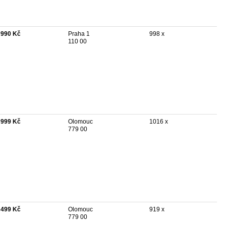
 990 Kč
Praha 1
998 x
110 00
 999 Kč
Olomouc
1016 x
779 00
 499 Kč
Olomouc
919 x
779 00