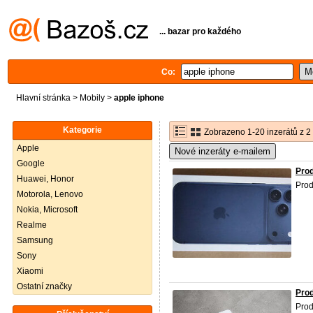
... bazar pro každého
Co:
Hlavní stránka
>
Mobily
>
apple iphone
Kategorie
Zobrazeno 1-20 inzerátů z 2
Apple
Nové inzeráty e-mailem
Google
Prod
Huawei, Honor
Pro
Motorola, Lenovo
Nokia, Microsoft
Realme
Samsung
Sony
Xiaomi
Ostatní značky
Prod
Pro