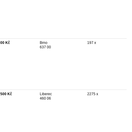
000 Kč
Brno
197 x
637 00
 500 Kč
Liberec
2275 x
460 06