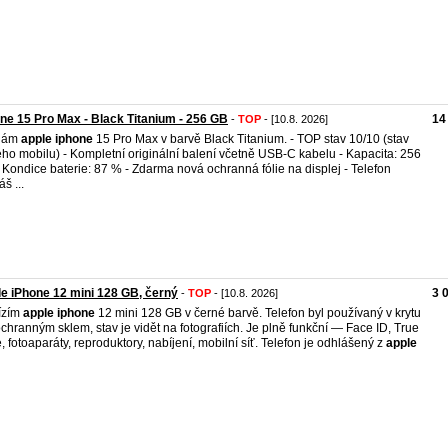
ne 15 Pro Max - Black Titanium - 256 GB
14
-
TOP
- [10.8. 2026]
dám
apple
iphone
15 Pro Max v barvě Black Titanium. - TOP stav 10/10 (stav
ho mobilu) - Kompletní originální balení včetně USB‑C kabelu - Kapacita: 256
 Kondice baterie: 87 % - Zdarma nová ochranná fólie na displej - Telefon
š ...
e iPhone 12 mini 128 GB, černý
3 
-
TOP
- [10.8. 2026]
ízím
apple
iphone
12 mini 128 GB v černé barvě. Telefon byl používaný v krytu
ochranným sklem, stav je vidět na fotografiích. Je plně funkční — Face ID, True
, fotoaparáty, reproduktory, nabíjení, mobilní síť. Telefon je odhlášený z
apple