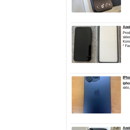
Appl
Pro
skle
Kond
* Fac
IPho
iph
sklo
Appl