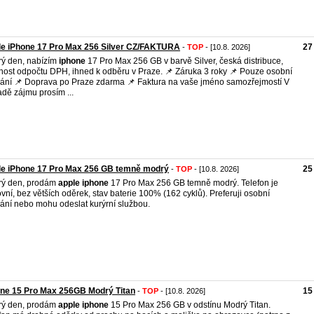
le iPhone 17 Pro Max 256 Silver CZ/FAKTURA
27
-
TOP
- [10.8. 2026]
ý den, nabízím
iphone
17 Pro Max 256 GB v barvě Silver, česká distribuce,
ost odpočtu DPH, ihned k odběru v Praze. 📌 Záruka 3 roky 📌 Pouze osobní
ání 📌 Doprava po Praze zdarma 📌 Faktura na vaše jméno samozřejmostí V
adě zájmu prosím ...
le iPhone 17 Pro Max 256 GB temně modrý
25
-
TOP
- [10.8. 2026]
rý den, prodám
apple
iphone
17 Pro Max 256 GB temně modrý. Telefon je
vní, bez větších oděrek, stav baterie 100% (162 cyklů). Preferuji osobní
ání nebo mohu odeslat kurýrní službou.
ne 15 Pro Max 256GB Modrý Titan
15
-
TOP
- [10.8. 2026]
rý den, prodám
apple
iphone
15 Pro Max 256 GB v odstínu Modrý Titan.