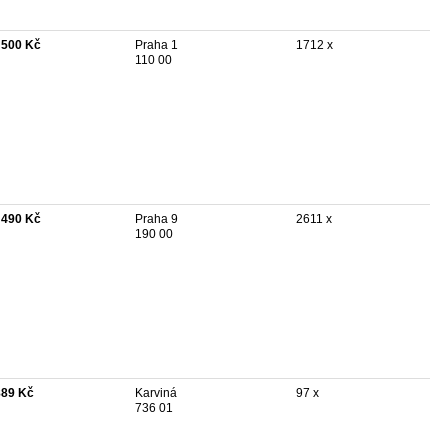
 500 Kč
Praha 1
1712 x
110 00
 490 Kč
Praha 9
2611 x
190 00
889 Kč
Karviná
97 x
736 01