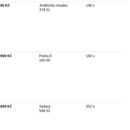
000 Kč
Jindřichův Hradec
146 x
379 01
 900 Kč
Praha 6
160 x
160 00
 000 Kč
Svitavy
552 x
568 02