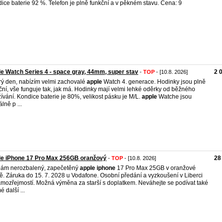
ice baterie 92 %. Telefon je plně funkční a v pěkném stavu. Cena: 9
e Watch Series 4 - space gray, 44mm, super stav
2 
-
TOP
- [10.8. 2026]
ý den, nabízím velmi zachovalé
apple
Watch 4. generace. Hodinky jsou plně
ční, vše funguje tak, jak má. Hodinky mají velmi lehké oděrky od běžného
ívání. Kondice baterie je 80%, velikost pásku je M/L.
apple
Watche jsou
lně p ...
le iPhone 17 Pro Max 256GB oranžový
28
-
TOP
- [10.8. 2026]
ám nerozbalený, zapečetěný
apple
iphone
17 Pro Max 25GB v oranžové
ě. Záruka do 15. 7. 2028 u Vodafone. Osobní předání a vyzkoušení v Liberci
amozřejmostí. Možná výměna za starší s doplatkem. Neváhejte se podívat také
 další ...