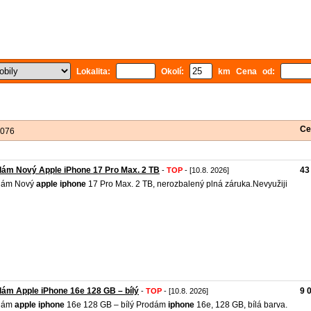
Lokalita:
Okolí:
km Cena od:
Ce
 076
ám Nový Apple iPhone 17 Pro Max. 2 TB
43
-
TOP
- [10.8. 2026]
dám Nový
apple
iphone
17 Pro Max. 2 TB, nerozbalený plná záruka.Nevyužiji
ám Apple iPhone 16e 128 GB – bílý
9 
-
TOP
- [10.8. 2026]
dám
apple
iphone
16e 128 GB – bílý Prodám
iphone
16e, 128 GB, bílá barva.