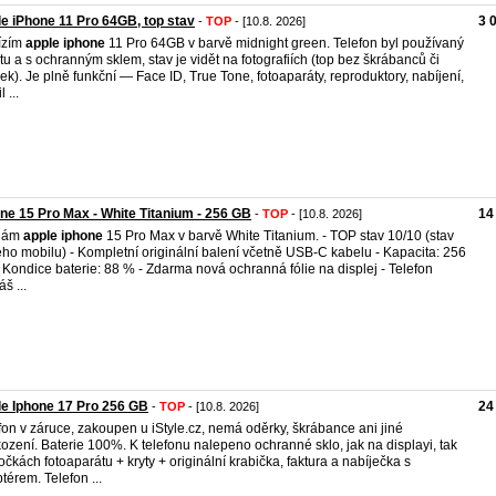
e iPhone 11 Pro 64GB, top stav
3 
-
TOP
- [10.8. 2026]
ízím
apple
iphone
11 Pro 64GB v barvě midnight green. Telefon byl používaný
ytu a s ochranným sklem, stav je vidět na fotografiích (top bez škrábanců či
ek). Je plně funkční — Face ID, True Tone, fotoaparáty, reproduktory, nabíjení,
 ...
ne 15 Pro Max - White Titanium - 256 GB
14
-
TOP
- [10.8. 2026]
dám
apple
iphone
15 Pro Max v barvě White Titanium. - TOP stav 10/10 (stav
ho mobilu) - Kompletní originální balení včetně USB‑C kabelu - Kapacita: 256
 Kondice baterie: 88 % - Zdarma nová ochranná fólie na displej - Telefon
š ...
e Iphone 17 Pro 256 GB
24
-
TOP
- [10.8. 2026]
fon v záruce, zakoupen u iStyle.cz, nemá oděrky, škrábance ani jiné
ození. Baterie 100%. K telefonu nalepeno ochranné sklo, jak na displayi, tak
očkách fotoaparátu + kryty + originální krabička, faktura a nabíječka s
térem. Telefon ...