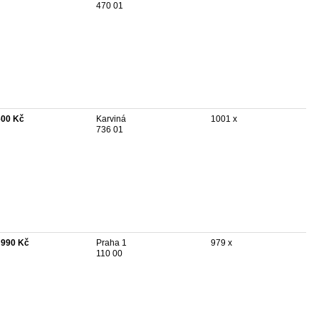
470 01
600 Kč
Karviná
1001 x
736 01
 990 Kč
Praha 1
979 x
110 00