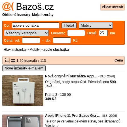
Přidat inzerát
Oblíbené inzeráty
,
Moje inzeráty
Co:
Lokalita:
Okolí:
km
Cena od:
- do:
Kč
Hlavní stránka
>
Mobily
>
apple sluchatka
Cena
1-20 inzerátů z 113
Nové inzeráty e-mailem
Nová originální sluchátka Appl ...
- [9.8. 2026]
Originální, nikdy nepoužitá. Původní cena 590.
Také ...
Praha 3 - 130 00
349 Kč
Apple IPhone 11 Pro, Space Gra ...
- [8.8. 2026]
Telefon je ve velmi pěkném stavu, bez škrábanců.
Vše je ...