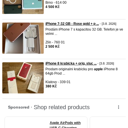
Brno - 614 00
4 500 Kč
iPhone 7-32 GB - Rose gold + p ...
- [3.8. 2026]
Prodám iPhone 7 s kapacitou 32 GB. Telefon je ve
velmi ...
Zlín - 760 01
2 500 Kč
iPhone 8 krabicka + orig. sluc ...
- [3.8. 2026]
Prodam originalni krabicku pro
apple
iPhone 8
64gb Prod ...
Klatovy - 339 01
380 Kč