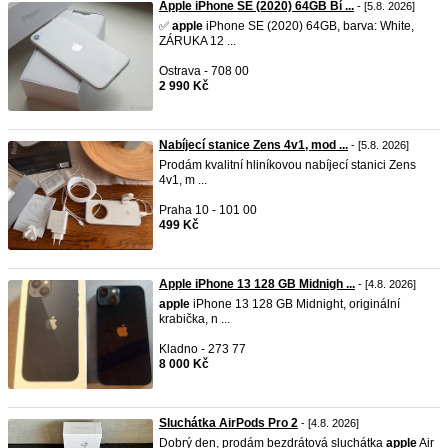
Apple iPhone SE (2020) 64GB Bí ...
- [5.8. 2026]
✅
apple
iPhone SE (2020) 64GB, barva: White,
ZÁRUKA 12 ...
Ostrava - 708 00
2 990 Kč
Nabíjecí stanice Zens 4v1, mod ...
- [5.8. 2026]
Prodám kvalitní hliníkovou nabíjecí stanici Zens
4v1, m ...
Praha 10 - 101 00
499 Kč
Apple iPhone 13 128 GB Midnigh ...
- [4.8. 2026]
apple
iPhone 13 128 GB Midnight, originální
krabička, n ...
Kladno - 273 77
8 000 Kč
Sluchátka AirPods Pro 2
- [4.8. 2026]
Dobrý den, prodám bezdrátová sluchátka
apple
Air