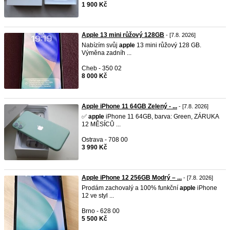
1 900 Kč
Apple 13 mini růžový 128GB
- [7.8. 2026]
Nabízím svůj
apple
13 mini růžový 128 GB.
Výměna zadníh ...
Cheb - 350 02
8 000 Kč
Apple iPhone 11 64GB Zelený - ...
- [7.8. 2026]
✅
apple
iPhone 11 64GB, barva: Green, ZÁRUKA
12 MĚSÍCŮ ...
Ostrava - 708 00
3 990 Kč
Apple iPhone 12 256GB Modrý – ...
- [7.8. 2026]
Prodám zachovalý a 100% funkční
apple
iPhone
12 ve styl ...
Brno - 628 00
5 500 Kč