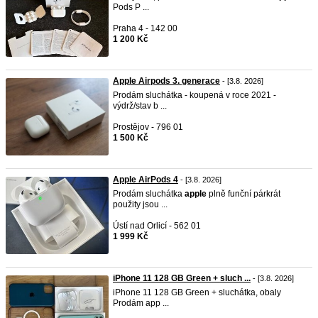
Pods P ...
Praha 4 - 142 00
1 200 Kč
Apple Airpods 3. generace
- [3.8. 2026]
Prodám sluchátka - koupená v roce 2021 -
výdrž/stav b ...
Prostějov - 796 01
1 500 Kč
Apple AirPods 4
- [3.8. 2026]
Prodám sluchátka
apple
plně funční párkrát
použity jsou ...
Ústí nad Orlicí - 562 01
1 999 Kč
iPhone 11 128 GB Green + sluch ...
- [3.8. 2026]
iPhone 11 128 GB Green + sluchátka, obaly
Prodám app ...