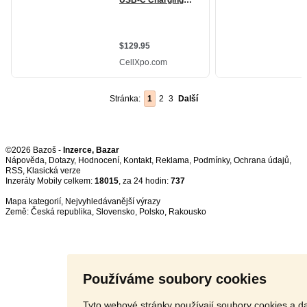
Stránka:
1
2
3
Další
©2026 Bazoš -
Inzerce, Bazar
Nápověda
,
Dotazy
,
Hodnocení
,
Kontakt
,
Reklama
,
Podmínky
,
Ochrana údajů
,
RSS
,
Inzeráty Mobily celkem:
18015
, za 24 hodin:
737
Mapa kategorií
,
Nejvyhledávanější výrazy
Země:
Česká republika
,
Slovensko
,
Polsko
,
Rakousko
Používáme soubory cookies
Tyto webové stránky používají soubory cookies a da