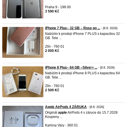
Praha 9 - 198 00
3 590 Kč
iPhone 7 Plus– 32 GB – Rose go ...
- [8.8. 2026]
Nabízím k prodeji iPhone 7 PLUS s kapacitou 32
GB. Tele ...
Zlín - 760 01
2 000 Kč
iPhone 8 Plus– 64 GB –Silver+ ...
- [8.8. 2026]
Nabízím k prodeji iPhone 8 PLUS s kapacitou 64
GB. Tele ...
Zlín - 760 01
2 500 Kč
Apple AirPods 4 ZÁRUKA
- [8.8. 2026]
Originál
apple
AirPods 4 v záruce do 15.7.2028
Koupeny ...
Karlovy Vary - 360 01