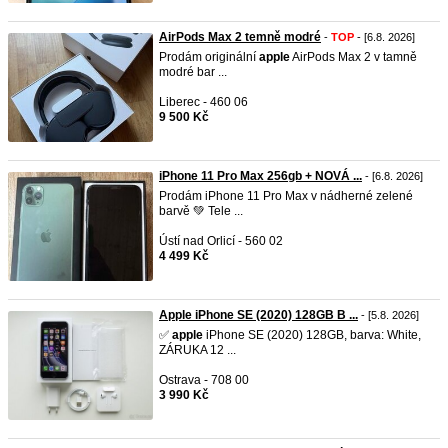
AirPods Max 2 temně modré
-
TOP
- [6.8. 2026]
Prodám originální
apple
AirPods Max 2 v tamně
modré bar ...
Liberec - 460 06
9 500 Kč
iPhone 11 Pro Max 256gb + NOVÁ ...
- [6.8. 2026]
Prodám iPhone 11 Pro Max v nádherné zelené
barvě 💚 Tele ...
Ústí nad Orlicí - 560 02
4 499 Kč
Apple iPhone SE (2020) 128GB B ...
- [5.8. 2026]
✅
apple
iPhone SE (2020) 128GB, barva: White,
ZÁRUKA 12 ...
Ostrava - 708 00
3 990 Kč