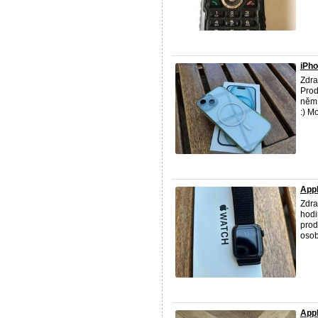
iPho
Zdra
Prod
něm 
:) Mo
App
Zdra
hodi
prod
osob
Appl