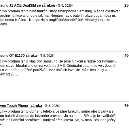
sung J1 ACE DualSIM se zárukou
25
- [6.8. 2026]
bírky prodám tento plně funkční starý smartphone Samsung. Řádně otestován
šechny funkce a funguje jak má. Nemám navíc baterii, takže dodám bez ní.
fon nemá češtinu - k dispozici v angličtině/španělštině. Vhodný jen jako
ejný ...
sung GT-E1170 záruka
40
- [6.8. 2026]
bírky prodám tento klasický Samsung. Je plně funkční a řádně otestovaný v
ém stavu. Ideální telefon na volání a SMS. Originální baterie je ve výborném
u a vhodná na běžné používání bez dalších investic. Mám dva kusy ve
ném stavu ...
veo Tough Phone - záruka
75
- [6.8. 2026]
bírky prodám tento obrněný telefon. Je plně funkční, řádně otestovaný a s
ou baterií vhodnou do běžného provozu. Je na jednu SIM a je to kvalitnější
ově ,než dnešní obrněnce. Dobíjení přes MicroUSB, svítilna. Bez nabíječky
+ ...