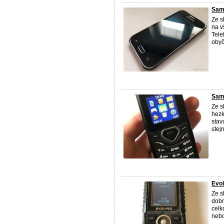
Sam
Ze s
na v
Tele
obyč
Sam
Ze s
hezk
stav
stej
Evol
Ze s
dobr
celk
nebo 