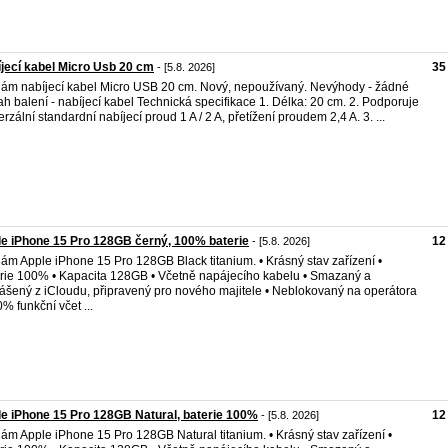
jecí kabel Micro Usb 20 cm
35
- [5.8. 2026]
ám nabíjecí kabel Micro USB 20 cm. Nový, nepoužívaný. Nevýhody - žádné
h balení - nabíjecí kabel Technická specifikace 1. Délka: 20 cm. 2. Podporuje
erzální standardní nabíjecí proud 1 A / 2 A, přetížení proudem 2,4 A. 3. ...
e iPhone 15 Pro 128GB černý, 100% baterie
12
- [5.8. 2026]
ám Apple iPhone 15 Pro 128GB Black titanium. • Krásný stav zařízení •
rie 100% • Kapacita 128GB • Včetně napájecího kabelu • Smazaný a
ášený z iCloudu, připravený pro nového majitele • Neblokovaný na operátora
0% funkční včet ...
e iPhone 15 Pro 128GB Natural, baterie 100%
12
- [5.8. 2026]
ám Apple iPhone 15 Pro 128GB Natural titanium. • Krásný stav zařízení •