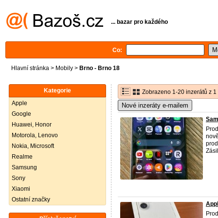
... bazar pro každého
Co:
Hlavní stránka
>
Mobily
>
Brno - Brno 18
Kategorie
Zobrazeno 1-20 inzerátů z 1
Apple
Nové inzeráty e-mailem
Google
Sam
Huawei, Honor
Prod
Motorola, Lenovo
nově
prod
Nokia, Microsoft
Zási
Realme
Samsung
Sony
Xiaomi
Ostatní značky
Appl
Prod