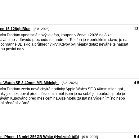
ne 15 128gb Blue
13
- [5.8. 2026]
vím Prodám vpodstatě nový telefon, koupen v červnu 2026 na Alze.
ávám ho z důvodu přechodu na android. Telefon je v perfektním stavu, je na
ochranné 3D sklo a průhledný kryt Kdyby byl nějaký dotaz neváhejte napsat
hu poslat na v ...
le Watch SE 3 40mm M/L Midnight
4 
- [5.8. 2026]
vím Prodám zcela nové chytré hodinky Apple Watch SE 3 40mm midnight ,
nky jsem kupoval před měsícem a měl jsem je na sobě jen párkrát, proto je
ávám Kupováno před měsícem na Alze Mohu zaslat na výdejní místo nebo
ní předání v Brně ...
e iPhone 13 mini 256GB White (Hvězdně bílá)
5 
- [5.8. 2026]