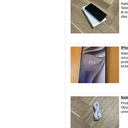
Nabí
Tele
té d
stav,
iPho
Nabí
vizu
prod
tvrz
Nabí
Prod
Obsa
univ