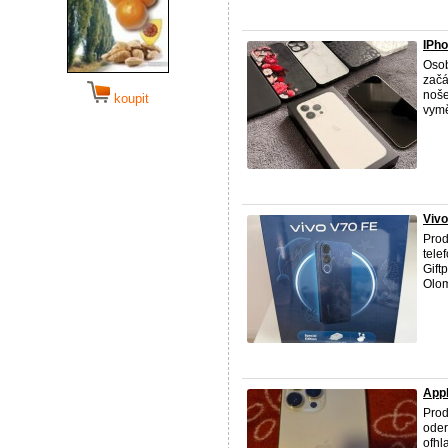
IPho
Osob
začá
noše
koupit
vymě
Vivo
Prod
tele
Gift
Olom
App
Prod
oder
ofhl