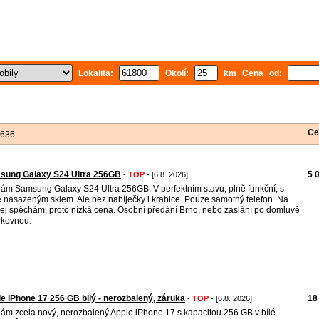
Lokalita:
Okolí:
km Cena od:
Ce
 636
sung Galaxy S24 Ultra 256GB
5 
-
TOP
- [6.8. 2026]
ám Samsung Galaxy S24 Ultra 256GB. V perfektním stavu, plně funkční, s
 nasazeným sklem. Ale bez nabíječky i krabice. Pouze samotný telefon. Na
ej spěchám, proto nízká cena. Osobní předání Brno, nebo zaslání po domluvě
lkovnou.
e iPhone 17 256 GB bilý - nerozbalený, záruka
18
-
TOP
- [6.8. 2026]
ám zcela nový, nerozbalený Apple iPhone 17 s kapacitou 256 GB v bílé