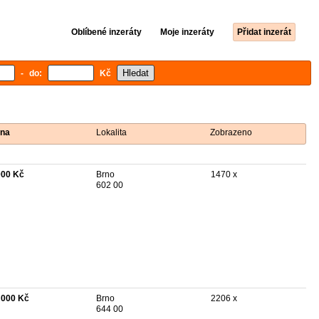
Oblíbené inzeráty
Moje inzeráty
Přidat inzerát
- do:
Kč
na
Lokalita
Zobrazeno
000 Kč
Brno
1470 x
602 00
 000 Kč
Brno
2206 x
644 00