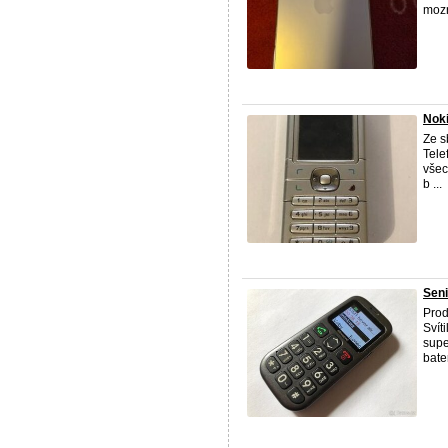
mozn
Noki
Ze s
Tele
všec
b ...
Seni
Prod
Svít
supe
bater