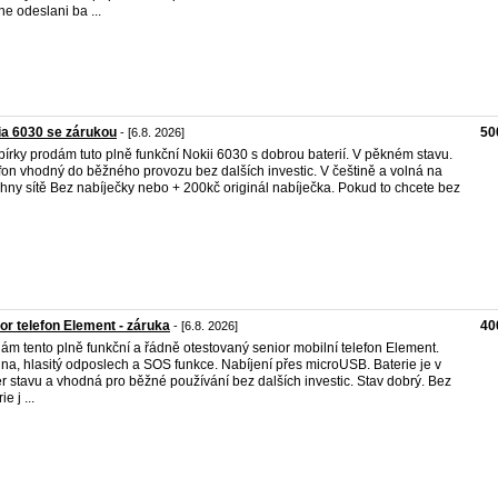
e odeslani ba ...
a 6030 se zárukou
50
- [6.8. 2026]
bírky prodám tuto plně funkční Nokii 6030 s dobrou baterií. V pěkném stavu.
fon vhodný do běžného provozu bez dalších investic. V češtině a volná na
hny sítě Bez nabíječky nebo + 200kč originál nabíječka. Pokud to chcete bez
or telefon Element - záruka
40
- [6.8. 2026]
ám tento plně funkční a řádně otestovaný senior mobilní telefon Element.
ilna, hlasitý odposlech a SOS funkce. Nabíjení přes microUSB. Baterie je v
r stavu a vhodná pro běžné používání bez dalších investic. Stav dobrý. Bez
ie j ...