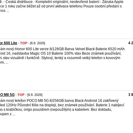
ě. - Česká distribuce - Kompletní originální, neotevřené balení - Záruka Apple
lce 1 roku začne běžet až od první aktivace telefonu Pouze osobní předání s
os ...
r 600 Lite
4 
-
TOP
- [6.8. 2026]
ám nový Honor 600 Lite verze 8/128GB Barva Velvet Black Baterie 6520 mAh
oid 16, nadstavba Magic OS 10 Baterie 100% stav Beze známek používání,
 stav vizuálně i funkčně. Stylový, tenký a rozumně velký telefon s kovovým
m, ...
O M8 5G
3 
-
TOP
- [6.8. 2026]
ám nový telefon POCO M8 5G 8/256GB barva Black Android 16 zakřivený
ed 120Hz Původní fólie na displeji, bez známek používání. Baterie 1 nabíjecí
us s krabičkou, origo pouzdrem (nepoužitým) a kabelem. Bez dokladu,
upen z ...