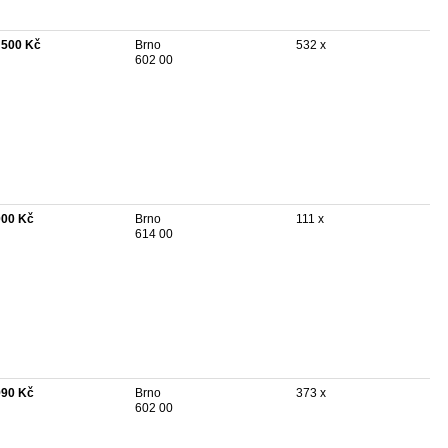
 500 Kč
Brno
532 x
602 00
000 Kč
Brno
111 x
614 00
990 Kč
Brno
373 x
602 00