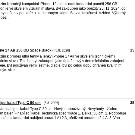
zím k prodeji kompaktní iPhone 13 mini s nadstandardní pamětí 256 GB.
fon je ve skvělém vizuálním stavu. Byl zakoupen jako použitý 25. 11. 2024, od
oby nošen v pouzdře a s ochranným sklem. Stav a funkčnost: Vzhled: Výborný
 bez ...
ne 17 Air 256 GB Space Black
15
- [5.8. 2026]
zím k prodeji ultra tenký a lehký iPhone 17 Air ve skvělém technickém i
álním stavu. Telefon byl zakoupen jako úplně nový v den oficiálního zahájení
eje. Byl používán velmi šetrně, displej byl po celou dobu chráněn kvalitním
eným skle ...
jecí kabel Type C 50 cm
35
- [5.8. 2026]
ám nabíjecí kabel Type C 50 cm. Nový, nepoužívaný. Nevýhody - žádné
h balení - nabíjecí kabel Technická specifikace 1. Délka: 50 cm. 2. Podporuje
erzální standardní nabíjecí proud 1 A / 2 A, přetížení proudem 2,4 A. 3. Vho ...