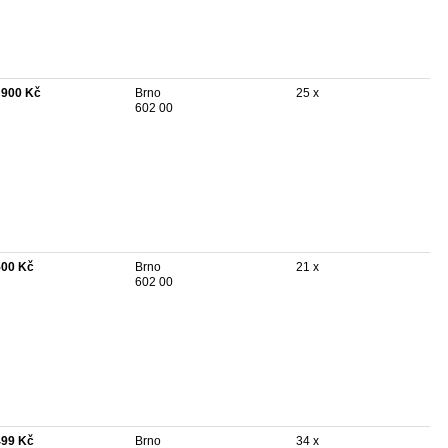
 900 Kč
Brno
25 x
602 00
500 Kč
Brno
21 x
602 00
499 Kč
Brno
34 x