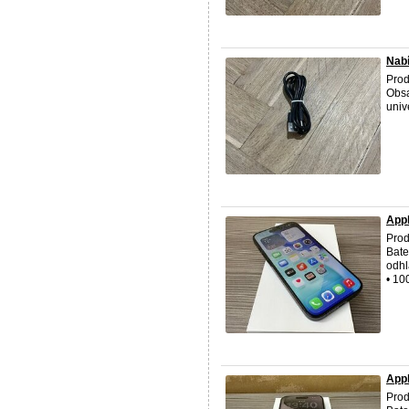
Nabí
Prod
Obsa
univ
Appl
Prod
Bate
odhl
• 10
Appl
Prod