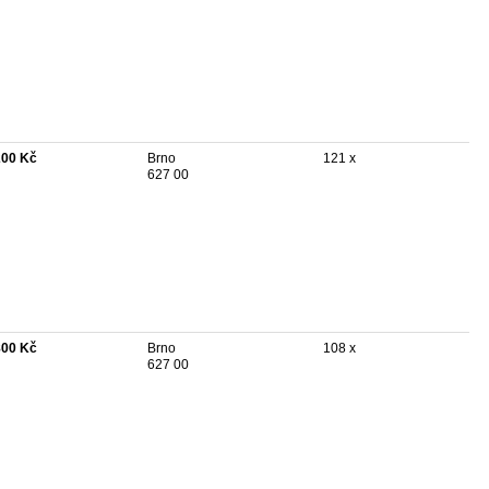
200 Kč
Brno
121 x
627 00
800 Kč
Brno
108 x
627 00