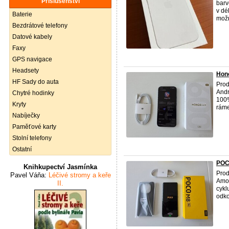
Příslušenství
barv
v dé
Baterie
možn
Bezdrátové telefony
Datové kabely
Faxy
GPS navigace
Headsety
Hono
HF Sady do auta
Prod
Andr
Chytré hodinky
100%
Kryty
ráme
Nabíječky
Paměťové karty
Stolní telefony
Ostatní
POC
Knihkupectví Jasmínka
Prod
Pavel Váňa:
Léčivé stromy a keře
Amol
II.
cykl
odko