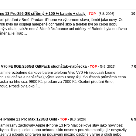
ne 13 Pro 256 GB stříbrný + 100 % baterie + obaly
10
-
TOP
- [6.8. 2026]
ní předání v Brně. Prodám iPhone ve výborném stavu, téměř jako nový. Od
tku bylo na displeji nalepené ochranné sklo a telefon byl po celou dobu
ný v obalu, takže nemá žádné škrábance ani oděrky. ✅ Baterie byla nedávno
něna, její kap ...
 V70 FE 8GB/256GB GiftPack sluchátak+nabíječka
7 
-
TOP
- [6.8. 2026]
ám nerozbalené dárkové balení telefonu Vivo V70 FE (součástí kromě
fonu sluchátka a nabíječka), výhra kterou nevyužiji. Současná průměrná cena
packu na trhu cca. 9900 Kč, prodám za 7000 Kč. Osobní předání Brno,
ouc, Prostějov a okolí ...
le iPhone 13 Pro Max 128GB Gold
6 
-
TOP
- [6.8. 2026]
am krasny zachovaly Apple iPhpne 13 Pro Max celkove stav jako novy bez
ky na displeji celou dobu ochrane sklo nosen v pouzdre mobil je jiz nevyuzity
aseny z icloudu pripraven na pouzivani mozno osobne v Brne a okoli nebo