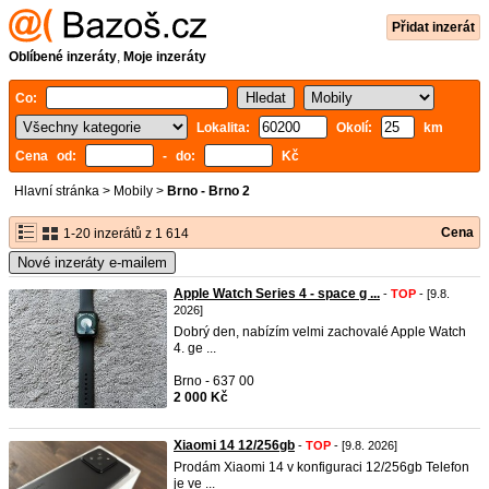
Přidat inzerát
Oblíbené inzeráty
,
Moje inzeráty
Co:
Lokalita:
Okolí:
km
Cena od:
- do:
Kč
Hlavní stránka
>
Mobily
>
Brno - Brno 2
Cena
1-20 inzerátů z 1 614
Nové inzeráty e-mailem
Apple Watch Series 4 - space g ...
-
TOP
- [9.8.
2026]
Dobrý den, nabízím velmi zachovalé Apple Watch
4. ge ...
Brno - 637 00
2 000 Kč
Xiaomi 14 12/256gb
-
TOP
- [9.8. 2026]
Prodám Xiaomi 14 v konfiguraci 12/256gb Telefon
je ve ...