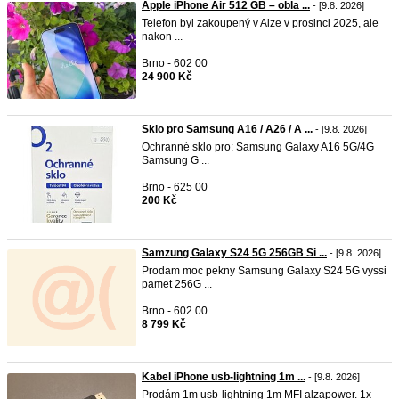
Apple iPhone Air 512 GB – obla ...
- [9.8. 2026]
Telefon byl zakoupený v Alze v prosinci 2025, ale
nakon ...
Brno - 602 00
24 900 Kč
Sklo pro Samsung A16 / A26 / A ...
- [9.8. 2026]
Ochranné sklo pro: Samsung Galaxy A16 5G/4G
Samsung G ...
Brno - 625 00
200 Kč
Samzung Galaxy S24 5G 256GB Si ...
- [9.8. 2026]
Prodam moc pekny Samsung Galaxy S24 5G vyssi
pamet 256G ...
Brno - 602 00
8 799 Kč
Kabel iPhone usb-lightning 1m ...
- [9.8. 2026]
Prodám 1m usb-lightning 1m MFI alzapower. 1x