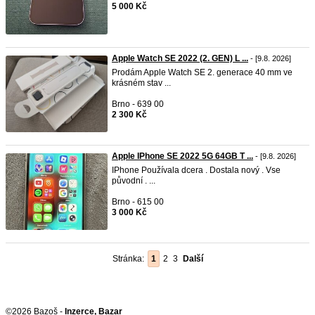
5 000 Kč
Apple Watch SE 2022 (2. GEN) L ...
- [9.8. 2026]
Prodám Apple Watch SE 2. generace 40 mm ve
krásném stav ...
Brno - 639 00
2 300 Kč
Apple IPhone SE 2022 5G 64GB T ...
- [9.8. 2026]
IPhone Používala dcera . Dostala nový . Vse
původní . ...
Brno - 615 00
3 000 Kč
Stránka:
1
2
3
Další
©2026 Bazoš -
Inzerce, Bazar