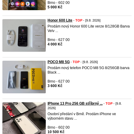
Brno - 602 00
5 000 Kč
Honor 600 Lite
-
TOP
- [9.8. 2026]
Prodám nový Honor 600 Lite verze 8/128GB Barva
Velv ...
Brno - 627 00
4 000 Kč
POCO M8 5G
-
TOP
- [9.8. 2026]
Prodám nový telefon POCO M8 5G 8/256GB barva
Black ...
Brno - 627 00
3 600 Kč
IPhone 13 Pro 256 GB stříbrný ...
-
TOP
- [9.8.
2026]
Osobní předání v Brně. Prodám iPhone ve
výborném stavu ...
Brno - 602 00
10 500 Kč