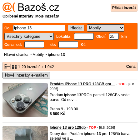
Přidat inzerát
Oblíbené inzeráty
,
Moje inzeráty
Co:
Lokalita:
Okolí:
km
Cena od:
- do:
Kč
Hlavní stránka
>
Mobily
>
iphone 13
Cena
1-20 inzerátů z 1 042
Nové inzeráty e-mailem
Prodám iPhone 13 PRO 128GB gra ...
-
TOP
- [6.8.
2026]
Prodam
iphone
13
PRO s pameti 128GB v sede
barve. Od nov ...
Praha 9 - 198 00
8 500 Kč
Iphone 13 pro 128gb
-
TOP
- [6.8. 2026]
Dobrý den, Prodám
iphone
13
pro 128Gb barva
zelená ve s ...