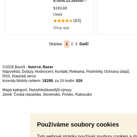
Stránka:
1
2
3
Další
©2026 Bazoš -
Inzerce, Bazar
Nápověda
,
Dotazy
,
Hodnocení
,
Kontakt
,
Reklama
,
Podmínky
,
Ochrana údajů
,
RSS
,
Inzeráty Mobily celkem:
18288
, za 24 hodin:
826
Mapa kategorií
,
Nejvyhledávanější výrazy
Země:
Česká republika
,
Slovensko
,
Polsko
,
Rakousko
Používáme soubory cookies
Tyto webové stránky používají soubory cookies a da