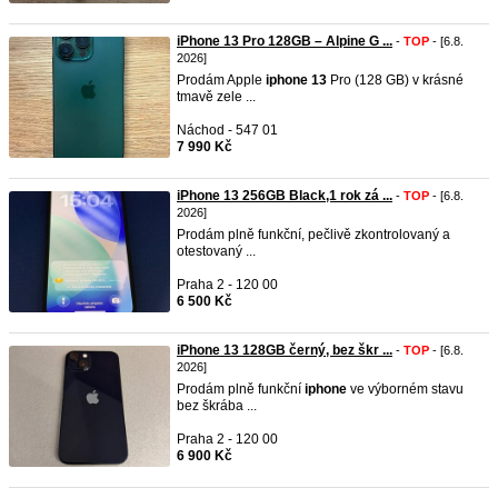
iPhone 13 Pro 128GB – Alpine G ...
-
TOP
- [6.8.
2026]
Prodám Apple
iphone
13
Pro (128 GB) v krásné
tmavě zele ...
Náchod - 547 01
7 990 Kč
iPhone 13 256GB Black,1 rok zá ...
-
TOP
- [6.8.
2026]
Prodám plně funkční, pečlivě zkontrolovaný a
otestovaný ...
Praha 2 - 120 00
6 500 Kč
iPhone 13 128GB černý, bez škr ...
-
TOP
- [6.8.
2026]
Prodám plně funkční
iphone
ve výborném stavu
bez škrába ...
Praha 2 - 120 00
6 900 Kč