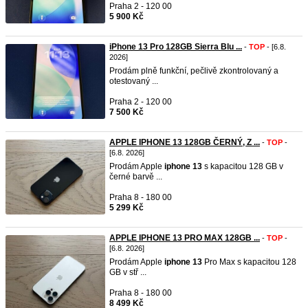
Praha 2 - 120 00
5 900 Kč
iPhone 13 Pro 128GB Sierra Blu ...
-
TOP
- [6.8.
2026]
Prodám plně funkční, pečlivě zkontrolovaný a
otestovaný ...
Praha 2 - 120 00
7 500 Kč
APPLE IPHONE 13 128GB ČERNÝ, Z ...
-
TOP
-
[6.8. 2026]
Prodám Apple
iphone
13
s kapacitou 128 GB v
černé barvě ...
Praha 8 - 180 00
5 299 Kč
APPLE IPHONE 13 PRO MAX 128GB ...
-
TOP
-
[6.8. 2026]
Prodám Apple
iphone
13
Pro Max s kapacitou 128
GB v stř ...
Praha 8 - 180 00
8 499 Kč