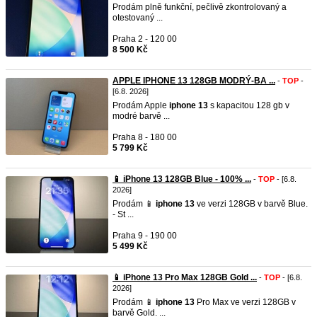
Prodám plně funkční, pečlivě zkontrolovaný a
otestovaný ...
Praha 2 - 120 00
8 500 Kč
APPLE IPHONE 13 128GB MODRÝ-BA ...
-
TOP
-
[6.8. 2026]
Prodám Apple
iphone
13
s kapacitou 128 gb v
modré barvě ...
Praha 8 - 180 00
5 799 Kč
📱 iPhone 13 128GB Blue - 100% ...
-
TOP
- [6.8.
2026]
Prodám 📱
iphone
13
ve verzi 128GB v barvě Blue.
- St ...
Praha 9 - 190 00
5 499 Kč
📱 iPhone 13 Pro Max 128GB Gold ...
-
TOP
- [6.8.
2026]
Prodám 📱
iphone
13
Pro Max ve verzi 128GB v
barvě Gold. ...