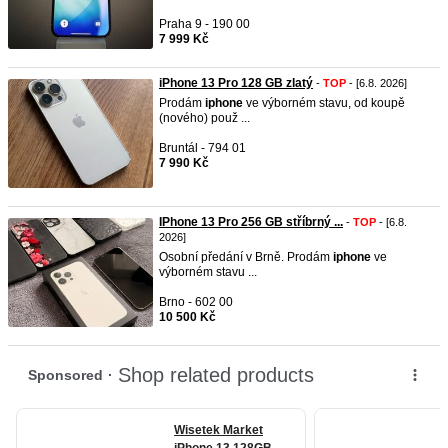
Praha 9 - 190 00
7 999 Kč
iPhone 13 Pro 128 GB zlatý
-
TOP
- [6.8. 2026]
Prodám
iphone
ve výborném stavu, od koupě
(nového) použ ...
Bruntál - 794 01
7 990 Kč
IPhone 13 Pro 256 GB stříbrný ...
-
TOP
- [6.8.
2026]
Osobní předání v Brně. Prodám
iphone
ve
výborném stavu ...
Brno - 602 00
10 500 Kč