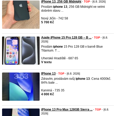
iPhone 13, 256 GB Midnight
-
TOP
- [6.8. 2026]
Prodám
iphone
13
, 256 GB Midnight ve velmi
dobrém stavu ...
Nový Jičín - 742 58
5 700 Kč
Apple iPhone 15 Pro 128 GB – B ...
-
TOP
- [6.8.
2026]
Prodám
iphone
15 Pro 128 GB v barvě Blue
Titanium. T ...
Uherské Hradiště - 687 65
V textu
IPhone 13
-
TOP
- [6.8. 2026]
Zdravím, prodávám svůj
iphone
13
. Cena 4000kč.
84% bate ...
Karviná - 735 35
4 000 Kč
iPhone 13 Pro Max 128GB Sierra ...
-
TOP
- [6.8.
2026]