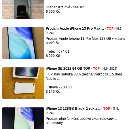
Hradec Králové - 500 02
6 000 Kč
Prodám Apple iPhone 13 Pro Max ...
-
TOP
- [6.8.
2026]
Prodám Apple
iphone
13
Pro Max 128 GB v krásné
barvě Si ...
Třebíč - 674 01
8 000 Kč
iPhone SE 2022 64 GB TOP
-
TOP
- [6.8. 2026]
TOP stav Baterka 83% (běžná výdrž cca 1.5 dne)
Nabíje ...
Ostrava - 708 00
3 240 Kč
iPhone 13 128GB Black, 1 rok z ...
-
TOP
- [6.8.
2026]
Prodám plně funkční, pečlivě zkontrolovaný a
otestovaný ...