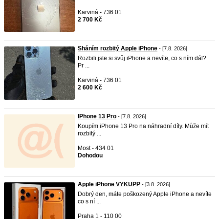
Karviná - 736 01
2 700 Kč
Sháním rozbitý Apple iPhone
- [7.8. 2026]
Rozbili jste si svůj iPhone a nevíte, co s ním dál?
Pr ...
Karviná - 736 01
2 600 Kč
IPhone 13 Pro
- [7.8. 2026]
Koupím iPhone 13 Pro na náhradní díly. Může mít
rozbitý ...
Most - 434 01
Dohodou
Apple iPhone VYKUPP
- [3.8. 2026]
Dobrý den, máte poškozený Apple iPhone a nevíte
co s ní ...
Praha 1 - 110 00