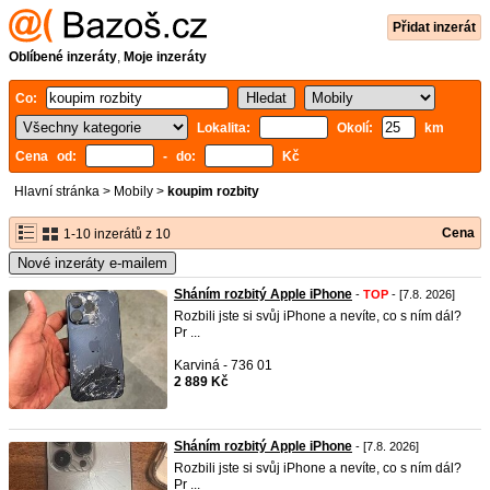
Přidat inzerát
Oblíbené inzeráty
,
Moje inzeráty
Co:
Lokalita:
Okolí:
km
Cena od:
- do:
Kč
Hlavní stránka
>
Mobily
>
koupim rozbity
Cena
1-10 inzerátů z 10
Nové inzeráty e-mailem
Sháním rozbitý Apple iPhone
-
TOP
- [7.8. 2026]
Rozbili jste si svůj iPhone a nevíte, co s ním dál?
Pr ...
Karviná - 736 01
2 889 Kč
Sháním rozbitý Apple iPhone
- [7.8. 2026]
Rozbili jste si svůj iPhone a nevíte, co s ním dál?
Pr ...