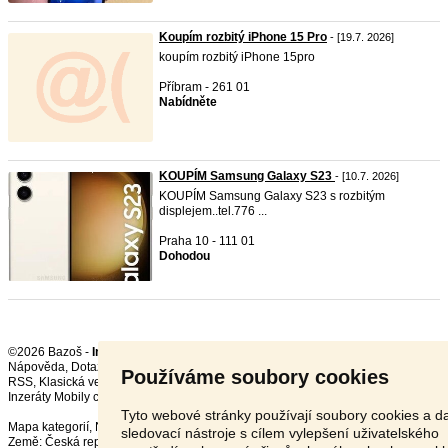
Koupím rozbitý iPhone 15 Pro
- [19.7. 2026]
koupím rozbitý iPhone 15pro
Příbram - 261 01
Nabídněte
KOUPÍM Samsung Galaxy S23
- [10.7. 2026]
KOUPÍM Samsung Galaxy S23 s rozbitým
displejem..tel.776 ...
Praha 10 - 111 01
Dohodou
©2026 Bazoš -
Inzerce, Bazar
Nápověda
,
Dotazy
,
Hodnocení
,
Kontakt
,
Reklama
,
Podmínky
,
Ochrana údajů
,
Používáme soubory cookies
RSS
,
Inzeráty Mobily celkem:
18139
, za 24 hodin:
782
Tyto webové stránky používají soubory cookies a da
Mapa kategorií
,
Nejvyhledávanější výrazy
sledovací nástroje s cílem vylepšení uživatelského
Země:
Česká republika
,
Slovensko
,
Polsko
,
Rakousko