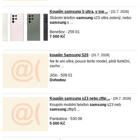
Koupím samsung S ultra, v top ...
- [31.7. 2026]
Sháním telefon
samsung
s23 ultra zelený, nebo
samsung
s ...
Benešov - 256 01
7 000 Kč
koupím Samsung S20
- [31.7. 2026]
Ne fe ani ultra, pouze tento model, plně funkční,
zacho ...
Jičín - 509 01
Dohodou
Koupím samsung s23 nebo zflip ...
- [28.7. 2026]
Koupím mobilní telefon
samsung
s23 neb
samsung
zflip5 ...
Pardubice - 530 06
5 000 Kč