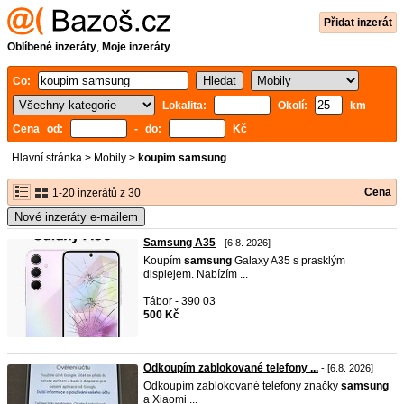
Přidat inzerát
Oblíbené inzeráty
,
Moje inzeráty
Co:
Lokalita:
Okolí:
km
Cena od:
- do:
Kč
Hlavní stránka
>
Mobily
>
koupim samsung
Cena
1-20 inzerátů z 30
Nové inzeráty e-mailem
Samsung A35
- [6.8. 2026]
Koupím
samsung
Galaxy A35 s prasklým
displejem. Nabízím ...
Tábor - 390 03
500 Kč
Odkoupím zablokované telefony ...
- [6.8. 2026]
Odkoupím zablokované telefony značky
samsung
a Xiaomi ...