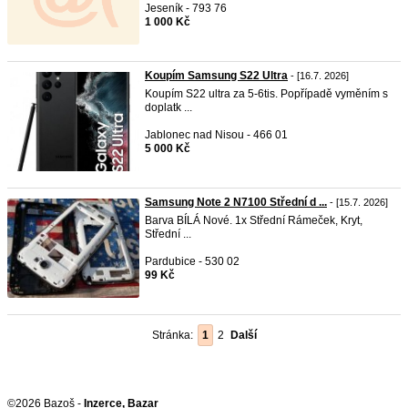
Jeseník - 793 76
1 000 Kč
Koupím Samsung S22 Ultra
- [16.7. 2026]
Koupím S22 ultra za 5-6tis. Popřípadě vyměním s
doplatk ...
Jablonec nad Nisou - 466 01
5 000 Kč
Samsung Note 2 N7100 Střední d ...
- [15.7. 2026]
Barva BÍLÁ Nové. 1x Střední Rámeček, Kryt,
Střední ...
Pardubice - 530 02
99 Kč
Stránka:
1
2
Další
©2026 Bazoš -
Inzerce, Bazar