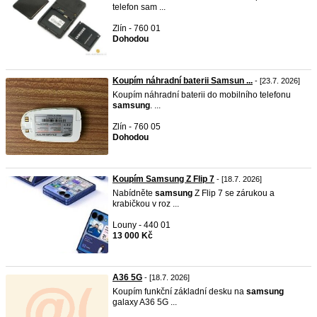
telefon sam ...
Zlín - 760 01
Dohodou
Koupím náhradní baterii Samsun ...
- [23.7. 2026]
Koupím náhradní baterii do mobilního telefonu
samsung
. ...
Zlín - 760 05
Dohodou
Koupím Samsung Z Flip 7
- [18.7. 2026]
Nabídněte
samsung
Z Flip 7 se zárukou a
krabičkou v roz ...
Louny - 440 01
13 000 Kč
A36 5G
- [18.7. 2026]
Koupím funkční základní desku na
samsung
galaxy A36 5G ...