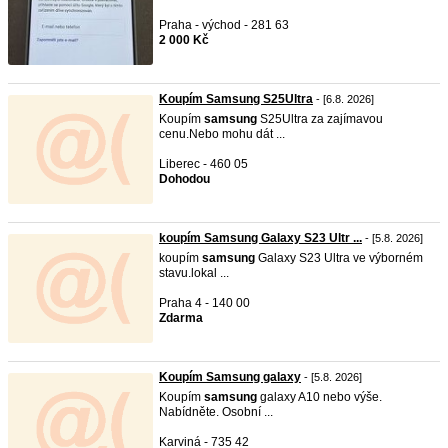
Praha - východ - 281 63
2 000 Kč
Koupím Samsung S25Ultra
- [6.8. 2026]
Koupím
samsung
S25Ultra za zajímavou
cenu.Nebo mohu dát ...
Liberec - 460 05
Dohodou
koupím Samsung Galaxy S23 Ultr ...
- [5.8. 2026]
koupím
samsung
Galaxy S23 Ultra ve výborném
stavu.lokal ...
Praha 4 - 140 00
Zdarma
Koupím Samsung galaxy
- [5.8. 2026]
Koupím
samsung
galaxy A10 nebo výše.
Nabídněte. Osobní ...
Karviná - 735 42