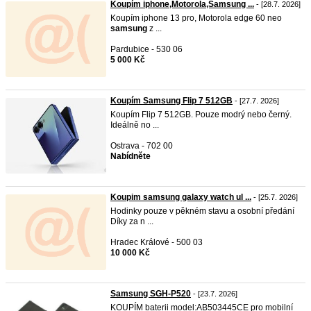
Koupím iphone,Motorola,Samsung ...
- [28.7. 2026]
Koupím iphone 13 pro, Motorola edge 60 neo
samsung
z ...
Pardubice - 530 06
5 000 Kč
Koupím Samsung Flip 7 512GB
- [27.7. 2026]
Koupím Flip 7 512GB. Pouze modrý nebo černý.
Ideálně no ...
Ostrava - 702 00
Nabídněte
Koupim samsung galaxy watch ul ...
- [25.7. 2026]
Hodinky pouze v pěkném stavu a osobní předání
Díky za n ...
Hradec Králové - 500 03
10 000 Kč
Samsung SGH-P520
- [23.7. 2026]
KOUPÍM baterii model:AB503445CE pro mobilní