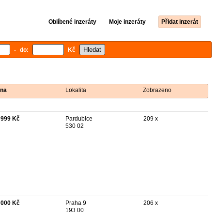
Oblíbené inzeráty
Moje inzeráty
Přidat inzerát
- do:
Kč
na
Lokalita
Zobrazeno
 999 Kč
Pardubice
209 x
530 02
 000 Kč
Praha 9
206 x
193 00