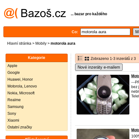
... bazar pro každého
Co:
Hlavní stránka
>
Mobily
>
motorola aura
Kategorie
Zobrazeno 1-3 inzerátů z 3
Apple
Nové inzeráty e-mailem
Google
Mot
Huawei, Honor
---P
Motorola, Lenovo
bez 
nebl
Nokia, Microsoft
Tele
Realme
Samsung
Sony
Xiaomi
Ostatní značky
Mot
100%