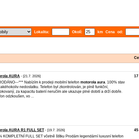
Lokalita:
Okolí:
km Cena od:
Ce
orola AURA
17
- [21.7. 2026]
RODÁNO---*** Nabízím k prodeji mobilní telefon
motorola
aura
. 100% stav
jakéhokoliv nedostatku. Telefon byl zkontrolován, je plně funkční,
okovaný, za kapacitu baterií neručím ale ukazuje plné dobití a drží dobře.
fon odzkoušen, vo ...
orola AURA R1 FULL SET
45
- [19.7. 2026]
 KOMPLETNÍ FULL SET včetně štítku Prodám legendární luxusní telefon