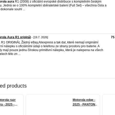
orola
aura
R1 (2008) z oficiální evropské distribuce s kompletním českým
. Jedná se o 100% kompletní sběratelské balení (Full Set) – všechna čísla a
 dokonale souhl ...
rola Aura R1 originál
75
- [19.7. 2026]
a
R1 ORIGINÁL Žádný eBay,Aliexpress a tak dal, které nemají originální
rní nálepku s oficiálními údaji o telefonu ze strany prostoru pro baterie. A
y mají pouze jednu čínskou primitivní nálepku, která je nalepena na všech
lech této zn ...