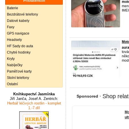
Příslušenství
mot
menu
Baterie
IMEI
Bezdrátové telefony
Datové kabely
Faxy
GPS navigace
Headsety
Moto
HF Sady do auta
aur
tová
Chytré hodinky
někd
Kryty
mode
Nabíječky
Paměťové karty
Stolní telefony
Ostatní
Knihkupectví Jasmínka
Jiří Janča, Josef A. Zentrich:
Herbář léčivých rostlin - komplet
1.-7.díl