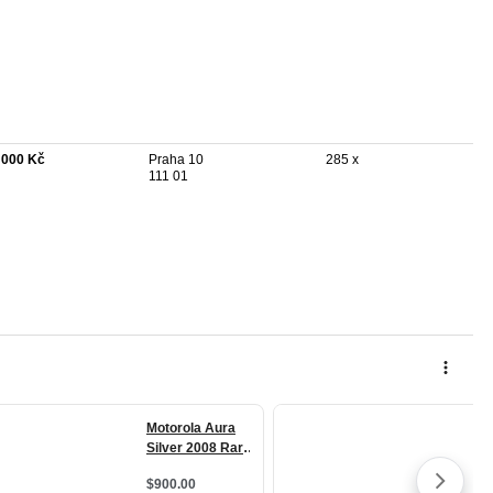
 000 Kč
Praha 10
285 x
111 01