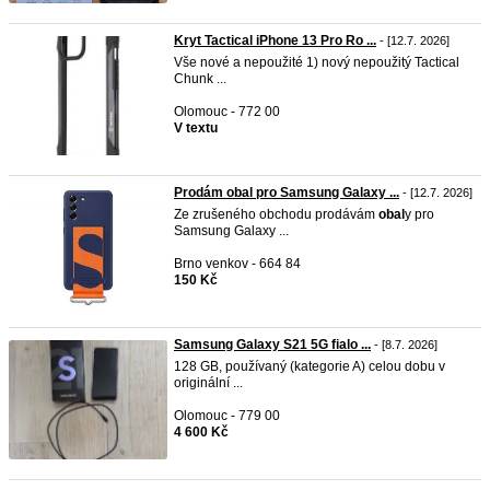
Kryt Tactical iPhone 13 Pro Ro ...
- [12.7. 2026]
Vše nové a nepoužité 1) nový nepoužitý Tactical
Chunk ...
Olomouc - 772 00
V textu
Prodám obal pro Samsung Galaxy ...
- [12.7. 2026]
Ze zrušeného obchodu prodávám
obal
y pro
Samsung Galaxy ...
Brno venkov - 664 84
150 Kč
Samsung Galaxy S21 5G fialo ...
- [8.7. 2026]
128 GB, používaný (kategorie A) celou dobu v
originální ...
Olomouc - 779 00
4 600 Kč