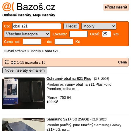
Přidat inzerát
Oblíbené inzeráty
,
Moje inzeráty
Co:
Lokalita:
Okolí:
km
Cena od:
- do:
Kč
Hlavní stránka
>
Mobily
>
obal s21
Cena
1-15 inzerátů z 15
Nové inzeráty e-mailem
Ochranný obal na S21 Plus
- [3.8. 2026]
Prodám ochranný
obal
na
s21
Plus Folio
Premium, kniha m ...
Přerov - 753 64
100 Kč
Samsung S21+ 5G 256GB
- [2.8. 2026]
Predám použitý, plne funkčný Samsung Galaxy
s21
+ 5G, na ...