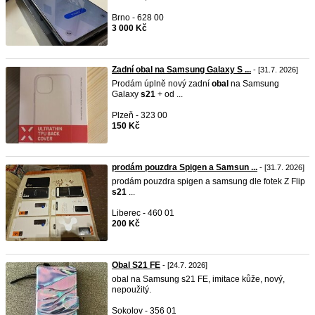
Brno - 628 00
3 000 Kč
Zadní obal na Samsung Galaxy S ...
- [31.7. 2026]
Prodám úplně nový zadní
obal
na Samsung
Galaxy
s21
+ od ...
Plzeň - 323 00
150 Kč
prodám pouzdra Spigen a Samsun ...
- [31.7. 2026]
prodám pouzdra spigen a samsung dle fotek Z Flip
s21
...
Liberec - 460 01
200 Kč
Obal S21 FE
- [24.7. 2026]
obal na Samsung s21 FE, imitace kůže, nový,
nepoužitý.
Sokolov - 356 01