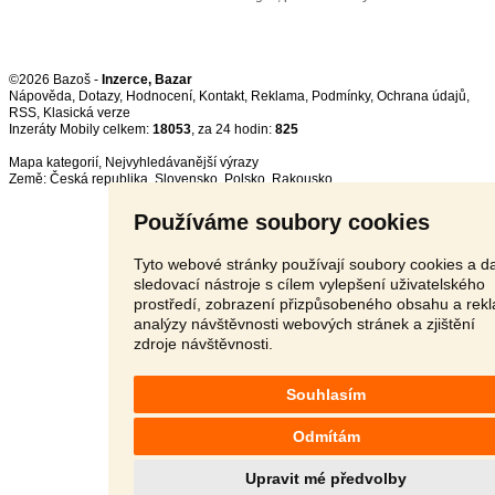
©2026 Bazoš -
Inzerce, Bazar
Nápověda
,
Dotazy
,
Hodnocení
,
Kontakt
,
Reklama
,
Podmínky
,
Ochrana údajů
,
RSS
,
Inzeráty Mobily celkem:
18053
, za 24 hodin:
825
Mapa kategorií
,
Nejvyhledávanější výrazy
Země:
Česká republika
,
Slovensko
,
Polsko
,
Rakousko
Používáme soubory cookies
Tyto webové stránky používají soubory cookies a da
sledovací nástroje s cílem vylepšení uživatelského
prostředí, zobrazení přizpůsobeného obsahu a rek
analýzy návštěvnosti webových stránek a zjištění
zdroje návštěvnosti.
Souhlasím
Odmítám
Upravit mé předvolby