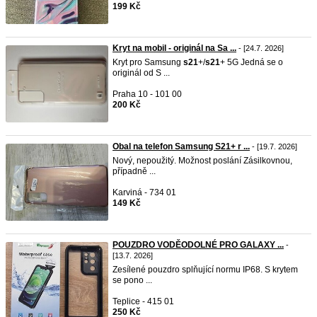
199 Kč
Kryt na mobil - originál na Sa ...
- [24.7. 2026]
Kryt pro Samsung
s21
+/
s21
+ 5G Jedná se o
originál od S ...
Praha 10 - 101 00
200 Kč
Obal na telefon Samsung S21+ r ...
- [19.7. 2026]
Nový, nepoužitý. Možnost poslání Zásilkovnou,
případně ...
Karviná - 734 01
149 Kč
POUZDRO VODĚODOLNÉ PRO GALAXY ...
-
[13.7. 2026]
Zesílené pouzdro splňující normu IP68. S krytem
se pono ...
Teplice - 415 01
250 Kč