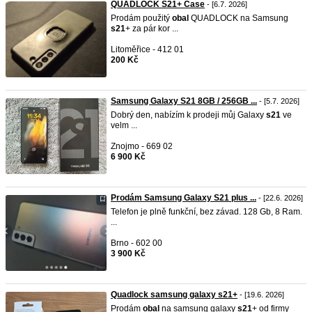
QUADLOCK S21+ Case
- [6.7. 2026]
Prodám použitý
obal
QUADLOCK na Samsung
s21
+ za pár kor ...
Litoměřice - 412 01
200 Kč
Samsung Galaxy S21 8GB / 256GB ...
- [5.7. 2026]
Dobrý den, nabízím k prodeji můj Galaxy
s21
ve
velm ...
Znojmo - 669 02
6 900 Kč
Prodám Samsung Galaxy S21 plus ...
- [22.6. 2026]
Telefon je plně funkční, bez závad. 128 Gb, 8 Ram.
...
Brno - 602 00
3 900 Kč
Quadlock samsung galaxy s21+
- [19.6. 2026]
Prodám
obal
na samsung galaxy
s21
+ od firmy