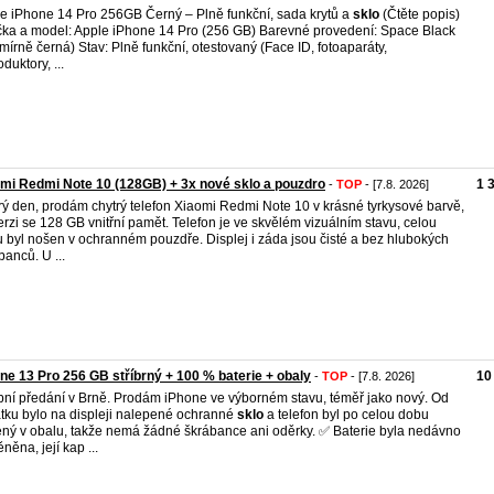
e iPhone 14 Pro 256GB Černý – Plně funkční, sada krytů a
sklo
(Čtěte popis)
ka a model: Apple iPhone 14 Pro (256 GB) Barevné provedení: Space Black
mírně černá) Stav: Plně funkční, otestovaný (Face ID, fotoaparáty,
duktory, ...
mi Redmi Note 10 (128GB) + 3x nové sklo a pouzdro
1 
-
TOP
- [7.8. 2026]
ý den, prodám chytrý telefon Xiaomi Redmi Note 10 v krásné tyrkysové barvě,
erzi se 128 GB vnitřní pamět. Telefon je ve skvělém vizuálním stavu, celou
 byl nošen v ochranném pouzdře. Displej i záda jsou čisté a bez hlubokých
banců. U ...
ne 13 Pro 256 GB stříbrný + 100 % baterie + obaly
10
-
TOP
- [7.8. 2026]
ní předání v Brně. Prodám iPhone ve výborném stavu, téměř jako nový. Od
tku bylo na displeji nalepené ochranné
sklo
a telefon byl po celou dobu
ný v obalu, takže nemá žádné škrábance ani oděrky. ✅ Baterie byla nedávno
něna, její kap ...