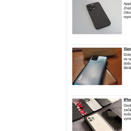
Appl
Znač
(Ves
repro
Xiao
Dobr
ve v
dobu
škrá
IPho
Osob
začá
noše
vymě