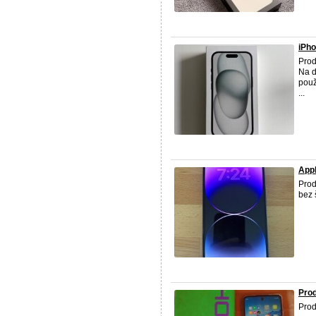
iPho
Prod
Na d
použ
...
Appl
Prod
bez 
Pro
Pro