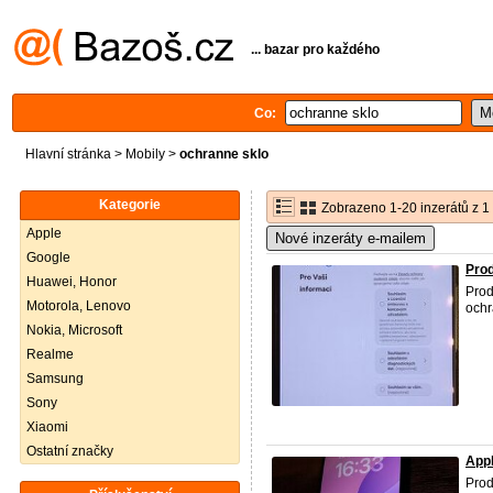
... bazar pro každého
Co:
Hlavní stránka
>
Mobily
>
ochranne sklo
Kategorie
Zobrazeno 1-20 inzerátů z 1
Apple
Nové inzeráty e-mailem
Google
Prod
Huawei, Honor
Prod
Motorola, Lenovo
och
Nokia, Microsoft
Realme
Samsung
Sony
Xiaomi
Ostatní značky
Appl
Prod