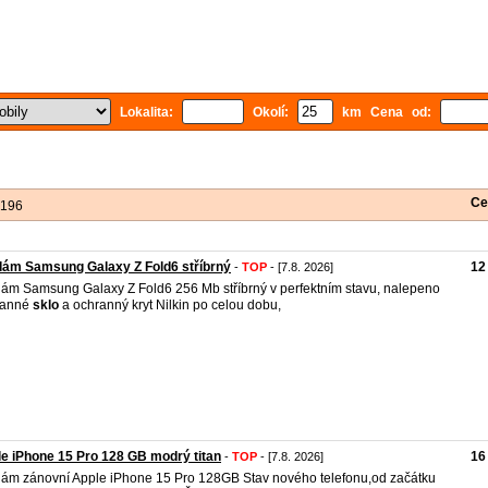
Lokalita:
Okolí:
km Cena od:
Ce
 196
ám Samsung Galaxy Z Fold6 stříbrný
12
-
TOP
- [7.8. 2026]
ám Samsung Galaxy Z Fold6 256 Mb stříbrný v perfektním stavu, nalepeno
ranné
sklo
a ochranný kryt Nilkin po celou dobu,
e iPhone 15 Pro 128 GB modrý titan
16
-
TOP
- [7.8. 2026]
ám zánovní Apple iPhone 15 Pro 128GB Stav nového telefonu,od začátku