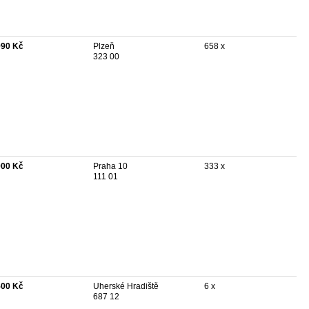
990 Kč
Plzeň
658 x
323 00
900 Kč
Praha 10
333 x
111 01
500 Kč
Uherské Hradiště
6 x
687 12