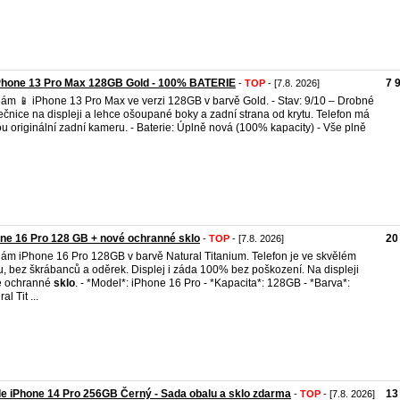
iPhone 13 Pro Max 128GB Gold - 100% BATERIE
7 
-
TOP
- [7.8. 2026]
ám 📱 iPhone 13 Pro Max ve verzi 128GB v barvě Gold. - Stav: 9/10 – Drobné
ečnice na displeji a lehce ošoupané boky a zadní strana od krytu. Telefon má
u originální zadní kameru. - Baterie: Úplně nová (100% kapacity) - Vše plně
ne 16 Pro 128 GB + nové ochranné sklo
20
-
TOP
- [7.8. 2026]
ám iPhone 16 Pro 128GB v barvě Natural Titanium. Telefon je ve skvělém
u, bez škrábanců a oděrek. Displej i záda 100% bez poškození. Na displeji
é ochranné
sklo
. - *Model*: iPhone 16 Pro - *Kapacita*: 128GB - *Barva*:
al Tit ...
e iPhone 14 Pro 256GB Černý - Sada obalu a sklo zdarma
13
-
TOP
- [7.8. 2026]