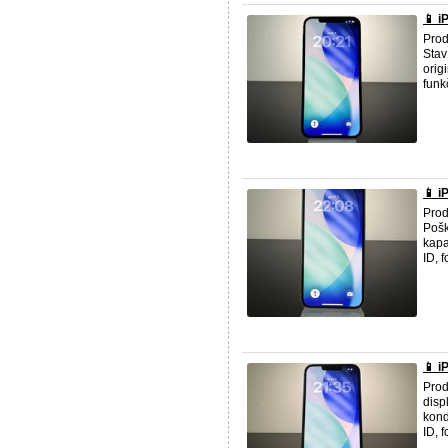
📱 i
Prod
Stav
orig
funkč
📱 i
Prod
Pošk
kapa
ID, f
📱 
Prod
disp
kond
ID, fo