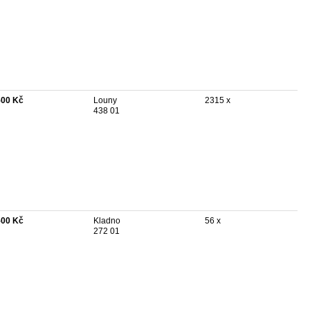
500 Kč
Louny
2315 x
438 01
500 Kč
Kladno
56 x
272 01