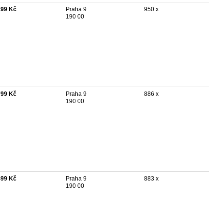
499 Kč
Praha 9
950 x
190 00
799 Kč
Praha 9
886 x
190 00
499 Kč
Praha 9
883 x
190 00