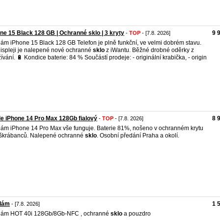
ne 15 Black 128 GB | Ochranné sklo | 3 kryty
9 
-
TOP
- [7.8. 2026]
ám iPhone 15 Black 128 GB Telefon je plně funkční, ve velmi dobrém stavu.
ispleji je nalepené nové ochranné
sklo
z iWantu. Běžné drobné oděrky z
ívání. 🔋 Kondice baterie: 84 % Součástí prodeje: - originální krabička, - origin
e iPhone 14 Pro Max 128Gb fialový
8 
-
TOP
- [7.8. 2026]
ám iPhone 14 Pro Max vše funguje. Baterie 81%, nošeno v ochranném krytu
škrábanců. Nalepené ochranné
sklo
. Osobní předání Praha a okolí.
dám
1 
- [7.8. 2026]
dám HOT 40i 128Gb/8Gb-NFC , ochranné
sklo
a pouzdro