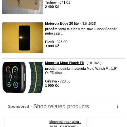
Trutnov - 541 01
2 490 Kč
Motorola Edge 20 lite
- [3.8. 2026]
prodám
tento telefon v top stavu.Osobní odběr
nebo zási ...
Plzeň - 326 00
3 000 Kč
Motorola Moto Watch Fit
- [3.8. 2026]
prodám
hodinky
motorola
Moto Watch Fit. 1,9"
OLED displ ...
Ostrava - 720 00
1 000 Kč