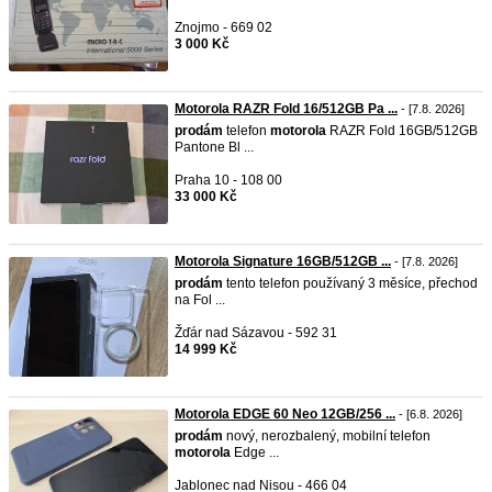
Znojmo - 669 02
3 000 Kč
Motorola RAZR Fold 16/512GB Pa ...
- [7.8. 2026]
prodám
telefon
motorola
RAZR Fold 16GB/512GB
Pantone Bl ...
Praha 10 - 108 00
33 000 Kč
Motorola Signature 16GB/512GB ...
- [7.8. 2026]
prodám
tento telefon používaný 3 měsíce, přechod
na Fol ...
Žďár nad Sázavou - 592 31
14 999 Kč
Motorola EDGE 60 Neo 12GB/256 ...
- [6.8. 2026]
prodám
nový, nerozbalený, mobilní telefon
motorola
Edge ...
Jablonec nad Nisou - 466 04