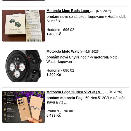
Motorola Moto Buds Loop ,,,,
- [6.8. 2026]
prodám
nové se zárukou ,kupované v Hurá mobil.
Sluchátk ...
Hodonín - 696 02
1 400 Kč
Motorola Moto Watch
- [6.8. 2026]
prodám
nové Chytré hodinky
motorola
Moto
Watch ,kupovan ...
Hodonín - 696 02
1 200 Kč
Motorola Edge 50 Neo 512GB | V ...
- [5.8. 2026]
prodám
motorola
Edge 50 Neo 512GB v krásném
stavu a v z ...
Praha 9 - 190 00
5 499 Kč