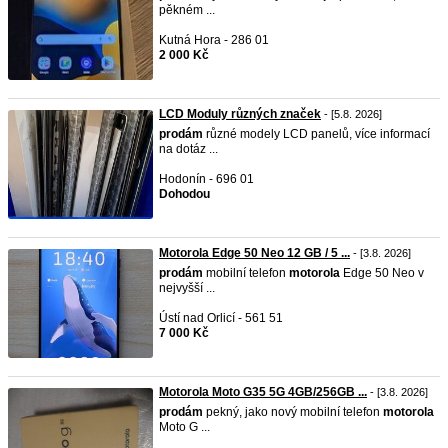
pěkném ...
Kutná Hora - 286 01
2 000 Kč
LCD Moduly různých značek
- [5.8. 2026]
prodám
různé modely LCD panelů, více informací
na dotáz ...
Hodonín - 696 01
Dohodou
Motorola Edge 50 Neo 12 GB / 5 ...
- [3.8. 2026]
prodám
mobilní telefon
motorola
Edge 50 Neo v
nejvyšší ...
Ústí nad Orlicí - 561 51
7 000 Kč
Motorola Moto G35 5G 4GB/256GB ...
- [3.8. 2026]
prodám
pekný, jako nový mobilní telefon
motorola
Moto G ...