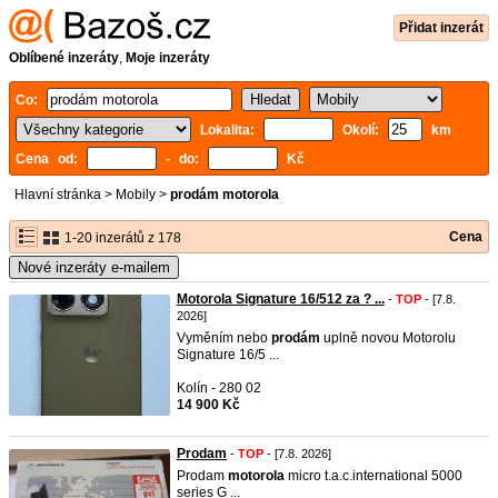
Přidat inzerát
Oblíbené inzeráty
,
Moje inzeráty
Co:
Lokalita:
Okolí:
km
Cena od:
- do:
Kč
Hlavní stránka
>
Mobily
>
prodám motorola
Cena
1-20 inzerátů z 178
Nové inzeráty e-mailem
Motorola Signature 16/512 za ? ...
-
TOP
- [7.8.
2026]
Vyměním nebo
prodám
uplně novou Motorolu
Signature 16/5 ...
Kolín - 280 02
14 900 Kč
Prodam
-
TOP
- [7.8. 2026]
Prodam
motorola
micro t.a.c.international 5000
series G ...