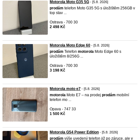
Motorola Moto G35 5G
- [5.8. 2026]
prodám
telefon Moto G35 5G s úložištěm 256GB v
top stav ...
Ostrava - 700 30
2 498 Kč
Motorola Moto Edge 60
- [5.8. 2026]
prodám
Telefon
motorola
Moto Edge 60 s
úložištěm 8/256G ...
Ostrava - 700 30
3 198 Kč
Motorola moto e7
- [5.8. 2026]
motorola
Moto E7 – na prodej
prodám
mobilní
telefon mo ...
Opava - 747 33
1 500 Kč
Motorola G54 Power Edition
- [5.8. 2026]
prodám
výše uvedený telefon již po záruce, ale v