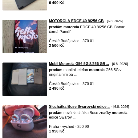
6 400 Kč
MOTOROLA EDGE 40 8/256 GB
- [6.8. 2026]
prodám
motorola
EDGE 40 8/256 GB. Barva:
černá Paměť: ...
České Budějovice - 370 01
2 500 Kč
Mobil Motorola G56 5G 8/256 GB ...
- [6.8. 2026]
prodám
mobilní telefon
motorola
G56 5G v
originálním ba ...
České Budějovice - 370 01
2 490 Kč
Sluchátka Bose Swarovski edice ...
- [6.8. 2026]
prodám
nová sluchátka Bose značky
motorola
edice Swarov ...
Praha - východ - 250 90
1 950 Kč