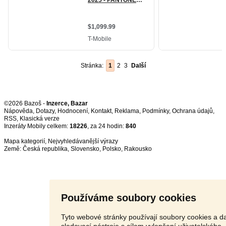
Stránka:
1
2
3
Další
©2026 Bazoš -
Inzerce, Bazar
Nápověda
,
Dotazy
,
Hodnocení
,
Kontakt
,
Reklama
,
Podmínky
,
Ochrana údajů
,
RSS
,
Inzeráty Mobily celkem:
18226
, za 24 hodin:
840
Mapa kategorií
,
Nejvyhledávanější výrazy
Země:
Česká republika
,
Slovensko
,
Polsko
,
Rakousko
Používáme soubory cookies
Tyto webové stránky používají soubory cookies a da
sledovací nástroje s cílem vylepšení uživatelského