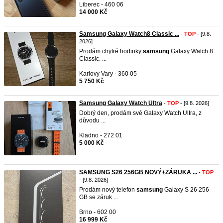
Liberec - 460 06
14 000 Kč
Samsung Galaxy Watch8 Classic ...
-
TOP
- [9.8.
2026]
Prodám chytré hodinky
samsung
Galaxy Watch 8
Classic. ...
Karlovy Vary - 360 05
5 750 Kč
Samsung Galaxy Watch Ultra
-
TOP
- [9.8. 2026]
Dobrý den, prodám své Galaxy Watch Ultra, z
důvodu ...
Kladno - 272 01
5 000 Kč
SAMSUNG S26 256GB NOVÝ+ZÁRUKA ...
-
TOP
- [9.8. 2026]
Prodám nový telefon
samsung
Galaxy S 26 256
GB se záruk ...
Brno - 602 00
16 999 Kč