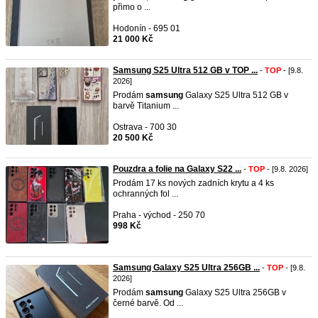
přimo o ...
Hodonín - 695 01
21 000 Kč
Samsung S25 Ultra 512 GB v TOP ...
-
TOP
- [9.8.
2026]
Prodám
samsung
Galaxy S25 Ultra 512 GB v
barvě Titanium ...
Ostrava - 700 30
20 500 Kč
Pouzdra a folie na Galaxy S22 ...
-
TOP
- [9.8. 2026]
Prodám 17 ks nových zadních krytu a 4 ks
ochranných fol ...
Praha - východ - 250 70
998 Kč
Samsung Galaxy S25 Ultra 256GB ...
-
TOP
- [9.8.
2026]
Prodám
samsung
Galaxy S25 Ultra 256GB v
černé barvě. Od ...