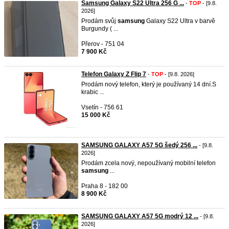
Samsung Galaxy S22 Ultra 256 G ...
-
TOP
- [9.8.
2026]
Prodám svůj
samsung
Galaxy S22 Ultra v barvě
Burgundy ( ...
Přerov - 751 04
7 900 Kč
Telefon Galaxy Z Flip 7
-
TOP
- [9.8. 2026]
Prodám nový telefon, který je používaný 14 dní.S
krabic ...
Vsetín - 756 61
15 000 Kč
SAMSUNG GALAXY A57 5G šedý 256 ...
- [9.8.
2026]
Prodám zcela nový, nepoužívaný mobilní telefon
samsung
...
Praha 8 - 182 00
8 900 Kč
SAMSUNG GALAXY A57 5G modrý 12 ...
- [9.8.
2026]