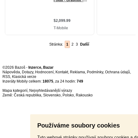
Stránka:
1
2
3
Další
©2026 Bazoš -
Inzerce, Bazar
Nápověda
,
Dotazy
,
Hodnocení
,
Kontakt
,
Reklama
,
Podmínky
,
Ochrana údajů
,
RSS
,
Inzeráty Mobily celkem:
18075
, za 24 hodin:
749
Mapa kategorií
,
Nejvyhledávanější výrazy
Země:
Česká republika
,
Slovensko
,
Polsko
,
Rakousko
Používáme soubory cookies
Tyto webové stránky používají soubory cookies a da