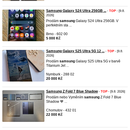
Samsung Galaxy S24 Ultra 256GB ...
-
TOP
- [9.8.
2026]
Prodám
samsung
Galaxy S24 Ultra 256GB. V
perfektním sta ...
Brno - 602 00
5 000 Kč
Samsung Galaxy S25 Ultra 5G 12 ...
-
TOP
- [9.8.
2026]
Prodám
samsung
Galaxy S25 Ultra 5G v barvě
Titanium Jet ...
Nymburk - 288 02
20 000 Kč
Samsung Z Fold 7 Blue Shadow
-
TOP
- [9.8. 2026]
Prodám nebo Vyměním
samsung
Z Fold 7 Blue
Shadow 💙 ...
Chomutov - 432 01
22 000 Kč