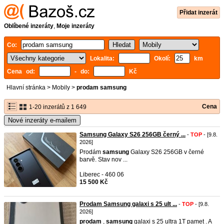
Přidat inzerát
Oblíbené inzeráty
,
Moje inzeráty
Co:
Lokalita:
Okolí:
km
Cena od:
- do:
Kč
Hlavní stránka
>
Mobily
>
prodam samsung
Cena
1-20 inzerátů z 1 649
Nové inzeráty e-mailem
Samsung Galaxy S26 256GB černý ...
-
TOP
- [9.8.
2026]
Prodám
samsung
Galaxy S26 256GB v černé
barvě. Stav nov ...
Liberec - 460 06
15 500 Kč
Prodam Samsung galaxi s 25 ult ...
-
TOP
- [9.8.
2026]
prodam
,
samsung
galaxi s 25 ultra 1T pamet . A