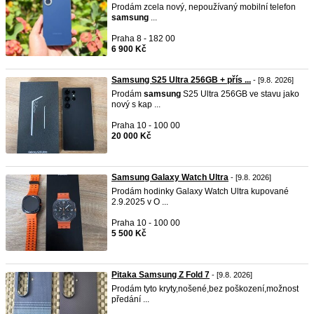
Prodám zcela nový, nepoužívaný mobilní telefon
samsung
...
Praha 8 - 182 00
6 900 Kč
Samsung S25 Ultra 256GB + přís ...
- [9.8. 2026]
Prodám
samsung
S25 Ultra 256GB ve stavu jako
nový s kap ...
Praha 10 - 100 00
20 000 Kč
Samsung Galaxy Watch Ultra
- [9.8. 2026]
Prodám hodinky Galaxy Watch Ultra kupované
2.9.2025 v O ...
Praha 10 - 100 00
5 500 Kč
Pitaka Samsung Z Fold 7
- [9.8. 2026]
Prodám tyto kryty,nošené,bez poškození,možnost
předání ...