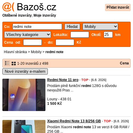
Přidat inzerát
Oblíbené inzeráty
,
Moje inzeráty
Co:
Lokalita:
Okolí:
km
Cena od:
- do:
Kč
Hlavní stránka
>
Mobily
>
redmi note
Cena
1-20 inzerátů z 498
Nové inzeráty e-mailem
Redmi Note 11 pro
-
TOP
- [6.8. 2026]
Prodám plně funkční
redmi
128G s důvodu
nevyužití Pras ...
Louny - 438 01
1 500 Kč
Xiaomi Redmi Note 13 8/256 GB
-
TOP
- [6.8. 2026]
Prodám Xiaomi
redmi
note
13 ve verzi 8 GB RAM /
256 GB ...