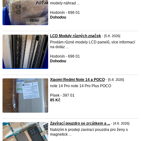
modely náhrad ...
Hodonín - 696 01
Dohodou
LCD Moduly různých značek
- [5.8. 2026]
Prodám různé modely LCD panelů, více informací
na dotáz ...
Hodonín - 696 01
Dohodou
Xiaomi Redmi Note 14 a POCO
- [5.8. 2026]
note 14 Pro note 14 Pro Plus POCO
Písek - 397 01
85 Kč
Zavírací pouzdro se zrcátkem a ...
- [4.8. 2026]
Nabízím k prodeji zavírací pouzdra pro ženy s
magnetick ...