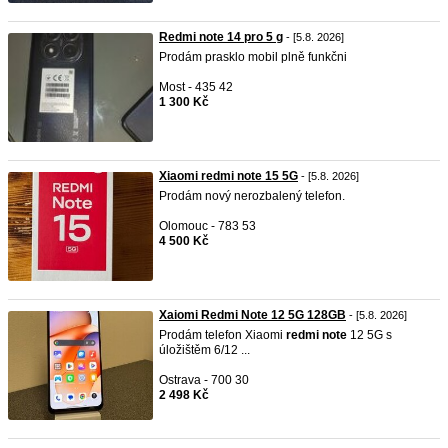
Redmi note 14 pro 5 g
- [5.8. 2026]
Prodám prasklo mobil plně funkčni
Most - 435 42
1 300 Kč
Xiaomi redmi note 15 5G
- [5.8. 2026]
Prodám nový nerozbalený telefon.
Olomouc - 783 53
4 500 Kč
Xaiomi Redmi Note 12 5G 128GB
- [5.8. 2026]
Prodám telefon Xiaomi
redmi
note
12 5G s
úložištěm 6/12 ...
Ostrava - 700 30
2 498 Kč