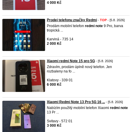
4 000 Kč
Prodej telefonu značky Redmi
-
TOP
- [5.8. 2026]
Prodám mobilní telefon
redmi
note
9 Pro, barva
tropická ...
Karviná - 735 14
2 000 Kč
Xiaomi redmi Note 15 pro 5G
- [5.8. 2026]
Zdravím, prodám úplně nový telefon. Jen
rozbaleny na fo ...
Klatovy - 339 01
6 000 Kč
Xiaomi Redmi Note 13 Pro 5G 16 ...
- [5.8. 2026]
Nabízím použitý mobilní telefon Xiaomi
redmi
note
13 Pr ...
Svitavy - 572 01
3 000 Kč