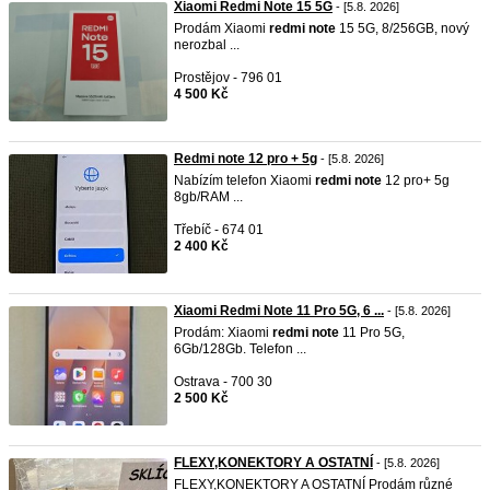
Xiaomi Redmi Note 15 5G
- [5.8. 2026]
Prodám Xiaomi
redmi
note
15 5G, 8/256GB, nový
nerozbal ...
Prostějov - 796 01
4 500 Kč
Redmi note 12 pro + 5g
- [5.8. 2026]
Nabízím telefon Xiaomi
redmi
note
12 pro+ 5g
8gb/RAM ...
Třebíč - 674 01
2 400 Kč
Xiaomi Redmi Note 11 Pro 5G, 6 ...
- [5.8. 2026]
Prodám: Xiaomi
redmi
note
11 Pro 5G,
6Gb/128Gb. Telefon ...
Ostrava - 700 30
2 500 Kč
FLEXY,KONEKTORY A OSTATNÍ
- [5.8. 2026]
FLEXY,KONEKTORY A OSTATNÍ Prodám různé