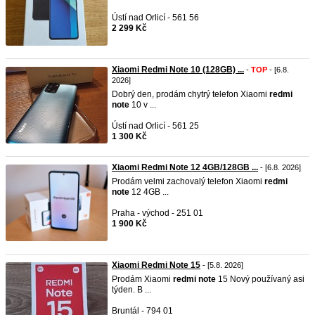
Ústí nad Orlicí - 561 56
2 299 Kč
Xiaomi Redmi Note 10 (128GB) ...
-
TOP
- [6.8.
2026]
Dobrý den, prodám chytrý telefon Xiaomi
redmi
note
10 v ...
Ústí nad Orlicí - 561 25
1 300 Kč
Xiaomi Redmi Note 12 4GB/128GB ...
- [6.8. 2026]
Prodám velmi zachovalý telefon Xiaomi
redmi
note
12 4GB ...
Praha - východ - 251 01
1 900 Kč
Xiaomi Redmi Note 15
- [5.8. 2026]
Prodám Xiaomi
redmi
note
15 Nový používaný asi
týden. B ...
Bruntál - 794 01