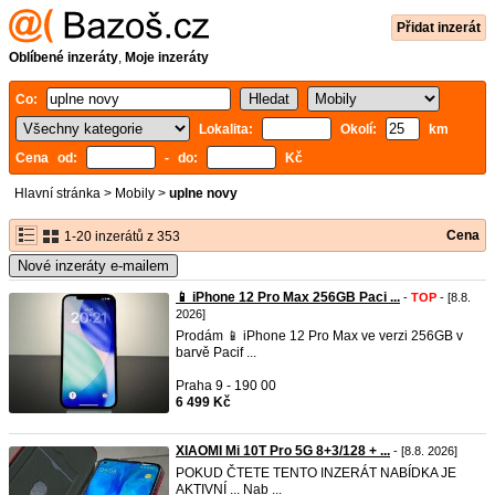
Přidat inzerát
Oblíbené inzeráty
,
Moje inzeráty
Co:
Lokalita:
Okolí:
km
Cena od:
- do:
Kč
Hlavní stránka
>
Mobily
>
uplne novy
Cena
1-20 inzerátů z 353
Nové inzeráty e-mailem
📱 iPhone 12 Pro Max 256GB Paci ...
-
TOP
- [8.8.
2026]
Prodám 📱 iPhone 12 Pro Max ve verzi 256GB v
barvě Pacif ...
Praha 9 - 190 00
6 499 Kč
XIAOMI Mi 10T Pro 5G 8+3/128 + ...
- [8.8. 2026]
POKUD ČTETE TENTO INZERÁT NABÍDKA JE
AKTIVNÍ ... Nab ...