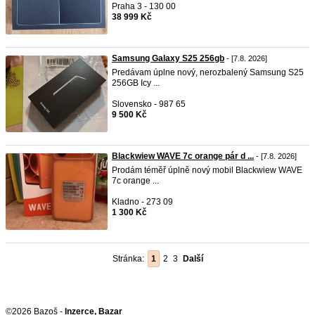
Praha 3 - 130 00
38 999 Kč
Samsung Galaxy S25 256gb
- [7.8. 2026]
Predávam úplne nový, nerozbalený Samsung S25
256GB Icy ...
Slovensko - 987 65
9 500 Kč
Blackwiew WAVE 7c orange pár d ...
- [7.8. 2026]
Prodám téměř úplně nový mobil Blackwiew WAVE
7c orange ...
Kladno - 273 09
1 300 Kč
Stránka:
1
2
3
Další
©2026 Bazoš -
Inzerce, Bazar