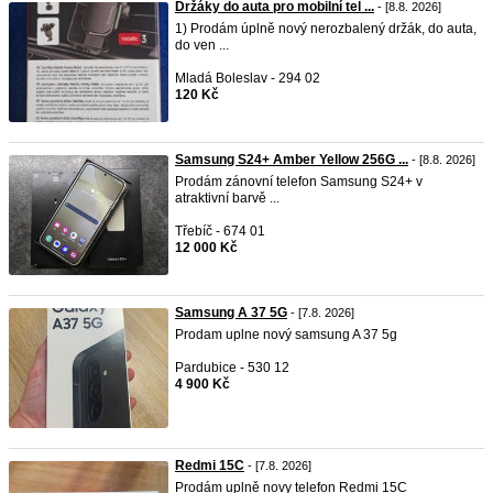
Držáky do auta pro mobilní tel ...
- [8.8. 2026]
1) Prodám úplně nový nerozbalený držák, do auta,
do ven ...
Mladá Boleslav - 294 02
120 Kč
Samsung S24+ Amber Yellow 256G ...
- [8.8. 2026]
Prodám zánovní telefon Samsung S24+ v
atraktivní barvě ...
Třebíč - 674 01
12 000 Kč
Samsung A 37 5G
- [7.8. 2026]
Prodam uplne nový samsung A 37 5g
Pardubice - 530 12
4 900 Kč
Redmi 15C
- [7.8. 2026]
Prodám uplně novy telefon Redmi 15C