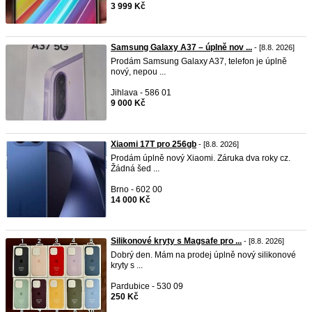
3 999 Kč
Samsung Galaxy A37 – úplně nov ...
- [8.8. 2026]
Prodám Samsung Galaxy A37, telefon je úplně
nový, nepou ...
Jihlava - 586 01
9 000 Kč
Xiaomi 17T pro 256gb
- [8.8. 2026]
Prodám úplně nový Xiaomi. Záruka dva roky cz.
Žádná šed ...
Brno - 602 00
14 000 Kč
Silikonové kryty s Magsafe pro ...
- [8.8. 2026]
Dobrý den. Mám na prodej úplně nový silikonové
kryty s ...
Pardubice - 530 09
250 Kč