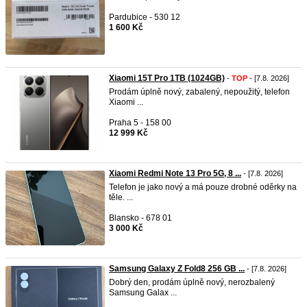
Pardubice - 530 12
1 600 Kč
Xiaomi 15T Pro 1TB (1024GB)
-
TOP
- [7.8. 2026]
Prodám úplně nový, zabalený, nepoužitý, telefon
Xiaomi ...
Praha 5 - 158 00
12 999 Kč
Xiaomi Redmi Note 13 Pro 5G, 8 ...
- [7.8. 2026]
Telefon je jako nový a má pouze drobné oděrky na
těle. ...
Blansko - 678 01
3 000 Kč
Samsung Galaxy Z Fold8 256 GB ...
- [7.8. 2026]
Dobrý den, prodám úplně nový, nerozbalený
Samsung Galax ...