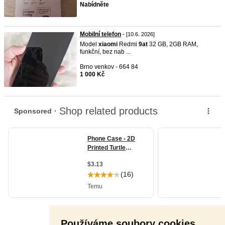
Nabídněte
Mobilní telefon
- [10.6. 2026]
Model
xiaomi
Redmi
9at
32 GB, 2GB RAM,
funkční, bez nab ...
Brno venkov - 664 84
1 000 Kč
Používáme soubory cookies