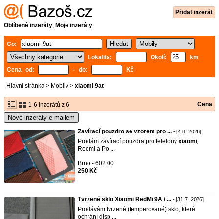
Přidat inzerát
Oblíbené inzeráty
,
Moje inzeráty
Co:
Lokalita:
Okolí:
km
Cena od:
- do:
Kč
Hlavní stránka
>
Mobily
>
xiaomi 9at
Cena
1-6 inzerátů z 6
Nové inzeráty e-mailem
Zavírací pouzdro se vzorem pro ...
- [4.8. 2026]
Prodám zavírací pouzdra pro telefony
xiaomi
,
Redmi a Po ...
Brno - 602 00
250 Kč
Tvrzené sklo Xiaomi RedMi 9A / ...
- [31.7. 2026]
Prodávám tvrzené (temperované) sklo, které
ochrání disp ...