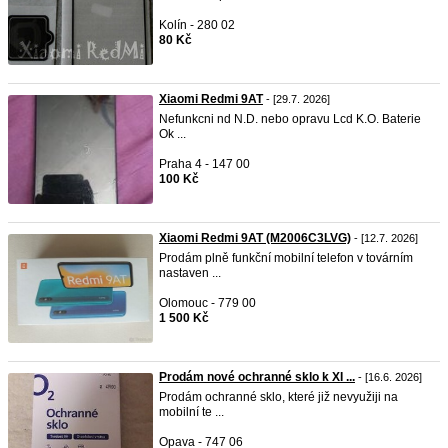
Kolín - 280 02
80 Kč
Xiaomi Redmi 9AT
- [29.7. 2026]
Nefunkcni nd N.D. nebo opravu Lcd K.O. Baterie
Ok ...
Praha 4 - 147 00
100 Kč
Xiaomi Redmi 9AT (M2006C3LVG)
- [12.7. 2026]
Prodám plně funkční mobilní telefon v továrním
nastaven ...
Olomouc - 779 00
1 500 Kč
Prodám nové ochranné sklo k XI ...
- [16.6. 2026]
Prodám ochranné sklo, které již nevyužiji na
mobilní te ...
Opava - 747 06