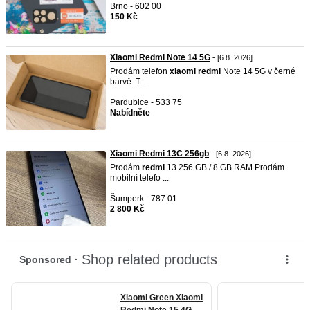
Brno - 602 00
150 Kč
Xiaomi Redmi Note 14 5G
- [6.8. 2026]
Prodám telefon
xiaomi
redmi
Note 14 5G v černé
barvě. T ...
Pardubice - 533 75
Nabídněte
Xiaomi Redmi 13C 256gb
- [6.8. 2026]
Prodám
redmi
13 256 GB / 8 GB RAM Prodám
mobilní telefo ...
Šumperk - 787 01
2 800 Kč