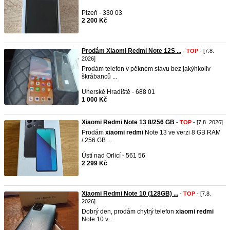
Plzeň - 330 03
2 200 Kč
Prodám Xiaomi Redmi Note 12S ...
-
TOP
- [7.8.
2026]
Prodám telefon v pěkném stavu bez jakýhkoliv
škrábanců ...
Uherské Hradiště - 688 01
1 000 Kč
Xiaomi Redmi Note 13 8/256 GB
-
TOP
- [7.8. 2026]
Prodám
xiaomi
redmi
Note 13 ve verzi 8 GB RAM
/ 256 GB ...
Ústí nad Orlicí - 561 56
2 299 Kč
Xiaomi Redmi Note 10 (128GB) ...
-
TOP
- [7.8.
2026]
Dobrý den, prodám chytrý telefon
xiaomi
redmi
Note 10 v ...