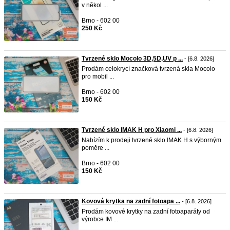
v někol ...
Brno - 602 00
250 Kč
Tvrzené sklo Mocolo 3D,5D,UV p ...
- [6.8. 2026]
Prodám celokrycí značková tvrzená skla Mocolo
pro mobil ...
Brno - 602 00
150 Kč
Tvrzené sklo IMAK H pro Xiaomi ...
- [6.8. 2026]
Nabízím k prodeji tvrzené sklo IMAK H s výborným
poměre ...
Brno - 602 00
150 Kč
Kovová krytka na zadní fotoapa ...
- [6.8. 2026]
Prodám kovové krytky na zadní fotoaparáty od
výrobce IM ...