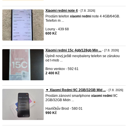
Xiaomi redmi note 4
- [7.8. 2026]
Prodám telefon
xiaomi
redmi
note 4 4GB/64GB.
Telefon m ...
Louny - 439 68
600 Kč
Xiaomi redmi 15c 4gb/128gb Min ...
- [7.8. 2026]
Úplně nový,ještě nevybaleny telefon se zárukou
od t-mob ...
Brno venkov - 592 61
2 400 Kč
▼ Xiaomi Redmi 9C 2GB/32GB Mid ...
- [7.8. 2026]
Prodám zánovní smartphone
xiaomi
redmi
9C
2GB/32GB Midn ...
Havlíčkův Brod - 580 01
990 Kč