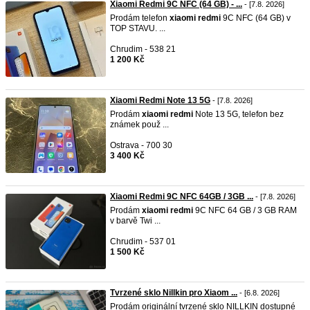
Xiaomi Redmi 9C NFC (64 GB) - ...
- [7.8. 2026]
Prodám telefon
xiaomi
redmi
9C NFC (64 GB) v
TOP STAVU. ...
Chrudim - 538 21
1 200 Kč
Xiaomi Redmi Note 13 5G
- [7.8. 2026]
Prodám
xiaomi
redmi
Note 13 5G, telefon bez
známek použ ...
Ostrava - 700 30
3 400 Kč
Xiaomi Redmi 9C NFC 64GB / 3GB ...
- [7.8. 2026]
Prodám
xiaomi
redmi
9C NFC 64 GB / 3 GB RAM
v barvě Twi ...
Chrudim - 537 01
1 500 Kč
Tvrzené sklo Nillkin pro Xiaom ...
- [6.8. 2026]
Prodám originální tvrzené sklo NILLKIN dostupné