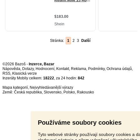
Stránka:
1
2
3
Další
©2026 Bazoš -
Inzerce, Bazar
Nápověda
,
Dotazy
,
Hodnocení
,
Kontakt
,
Reklama
,
Podmínky
,
Ochrana údajů
,
RSS
,
Inzeráty Mobily celkem:
18222
, za 24 hodin:
842
Mapa kategorií
,
Nejvyhledávanější výrazy
Země:
Česká republika
,
Slovensko
,
Polsko
,
Rakousko
Používáme soubory cookies
Tyto webové stránky používají soubory cookies a da
sledovací nástroje s cílem vylepšení uživatelského