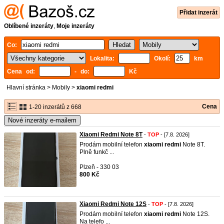
Přidat inzerát
Oblíbené inzeráty
,
Moje inzeráty
Co:
Lokalita:
Okolí:
km
Cena od:
- do:
Kč
Hlavní stránka
>
Mobily
>
xiaomi redmi
Cena
1-20 inzerátů z 668
Nové inzeráty e-mailem
Xiaomi Redmi Note 8T
-
TOP
- [7.8. 2026]
Prodám mobilní telefon
xiaomi
redmi
Note 8T.
Plně funkč ...
Plzeň - 330 03
800 Kč
Xiaomi Redmi Note 12S
-
TOP
- [7.8. 2026]
Prodám mobilní telefon
xiaomi
redmi
Note 12S.
Na telefo ...