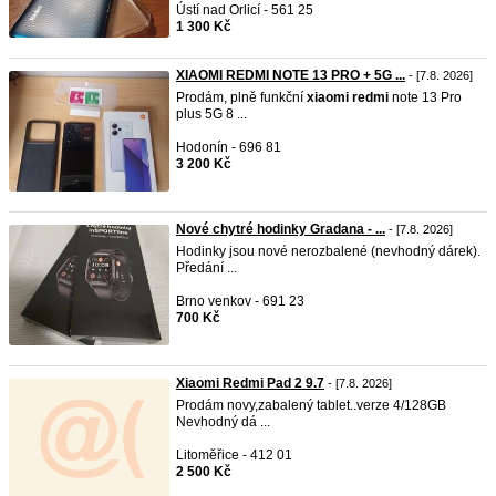
Ústí nad Orlicí - 561 25
1 300 Kč
XIAOMI REDMI NOTE 13 PRO + 5G ...
- [7.8. 2026]
Prodám, plně funkční
xiaomi
redmi
note 13 Pro
plus 5G 8 ...
Hodonín - 696 81
3 200 Kč
Nové chytré hodinky Gradana - ...
- [7.8. 2026]
Hodinky jsou nové nerozbalené (nevhodný dárek).
Předání ...
Brno venkov - 691 23
700 Kč
Xiaomi Redmi Pad 2 9.7
- [7.8. 2026]
Prodám novy,zabalený tablet..verze 4/128GB
Nevhodný dá ...
Litoměřice - 412 01
2 500 Kč