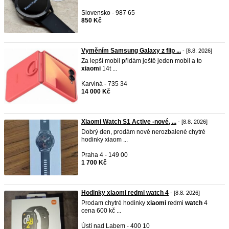
Slovensko - 987 65
850 Kč
Vyměním Samsung Galaxy z flip ...
- [8.8. 2026]
Za lepší mobil přidám ještě jeden mobil a to
xiaomi
14t ...
Karviná - 735 34
14 000 Kč
Xiaomi Watch S1 Active -nové, ...
- [8.8. 2026]
Dobrý den, prodám nové nerozbalené chytré
hodinky xiaom ...
Praha 4 - 149 00
1 700 Kč
Hodinky xiaomi redmi watch 4
- [8.8. 2026]
Prodam chytré hodinky
xiaomi
redmi
watch
4
cena 600 kč ...
Ústí nad Labem - 400 10