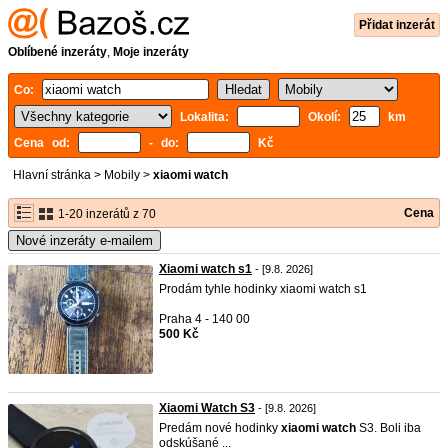
Přidat inzerát
Oblíbené inzeráty
,
Moje inzeráty
Co:
Lokalita:
Okolí:
km
Cena od:
- do:
Kč
Hlavní stránka
>
Mobily
>
xiaomi watch
Cena
1-20 inzerátů z 70
Nové inzeráty e-mailem
Xiaomi watch s1
- [9.8. 2026]
Prodám tyhle hodinky xiaomi watch s1
Praha 4 - 140 00
500 Kč
Xiaomi Watch S3
- [9.8. 2026]
Predám nové hodinky
xiaomi
watch
S3. Boli iba
odskúšané ...