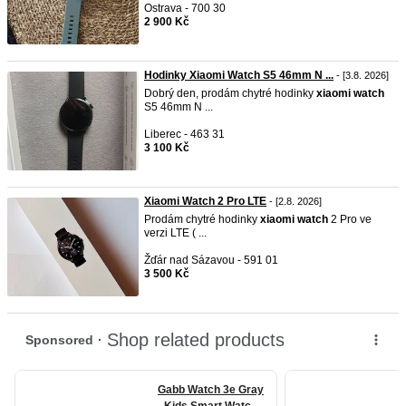
Ostrava - 700 30
2 900 Kč
Hodinky Xiaomi Watch S5 46mm N ...
- [3.8. 2026]
Dobrý den, prodám chytré hodinky
xiaomi
watch
S5 46mm N ...
Liberec - 463 31
3 100 Kč
Xiaomi Watch 2 Pro LTE
- [2.8. 2026]
Prodám chytré hodinky
xiaomi
watch
2 Pro ve
verzi LTE ( ...
Žďár nad Sázavou - 591 01
3 500 Kč