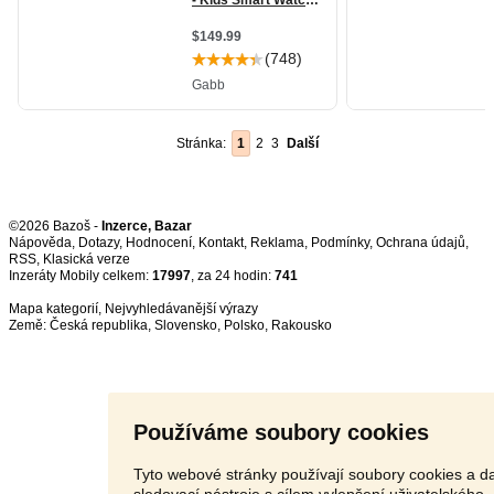
Stránka:
1
2
3
Další
©2026 Bazoš -
Inzerce, Bazar
Nápověda
,
Dotazy
,
Hodnocení
,
Kontakt
,
Reklama
,
Podmínky
,
Ochrana údajů
,
RSS
,
Inzeráty Mobily celkem:
17997
, za 24 hodin:
741
Mapa kategorií
,
Nejvyhledávanější výrazy
Země:
Česká republika
,
Slovensko
,
Polsko
,
Rakousko
Používáme soubory cookies
Tyto webové stránky používají soubory cookies a da
sledovací nástroje s cílem vylepšení uživatelského