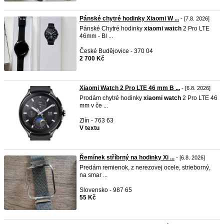
Pánské chytré hodinky Xiaomi W ...
- [7.8. 2026]
Pánské Chytré hodinky
xiaomi
watch
2 Pro LTE
46mm - Bl ...
České Budějovice - 370 04
2 700 Kč
Xiaomi Watch 2 Pro LTE 46 mm B ...
- [6.8. 2026]
Prodám chytré hodinky
xiaomi
watch
2 Pro LTE 46
mm v če ...
Zlín - 763 63
V textu
Řemínek stříbrný na hodinky Xi ...
- [6.8. 2026]
Predám remienok, z nerezovej ocele, strieborný,
na smar ...
Slovensko - 987 65
55 Kč