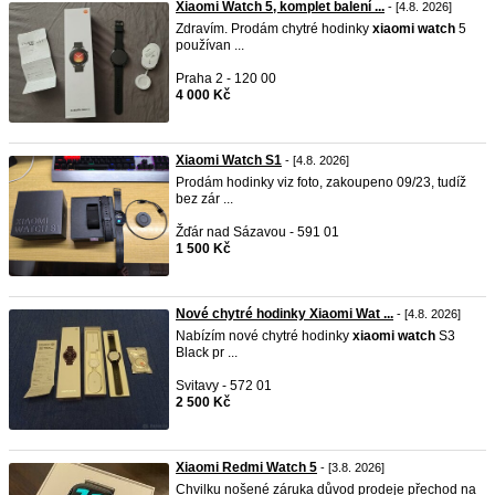
Xiaomi Watch 5, komplet balení ...
- [4.8. 2026]
Zdravím. Prodám chytré hodinky
xiaomi
watch
5
používan ...
Praha 2 - 120 00
4 000 Kč
Xiaomi Watch S1
- [4.8. 2026]
Prodám hodinky viz foto, zakoupeno 09/23, tudíž
bez zár ...
Žďár nad Sázavou - 591 01
1 500 Kč
Nové chytré hodinky Xiaomi Wat ...
- [4.8. 2026]
Nabízím nové chytré hodinky
xiaomi
watch
S3
Black pr ...
Svitavy - 572 01
2 500 Kč
Xiaomi Redmi Watch 5
- [3.8. 2026]
Chvilku nošené záruka důvod prodeje přechod na