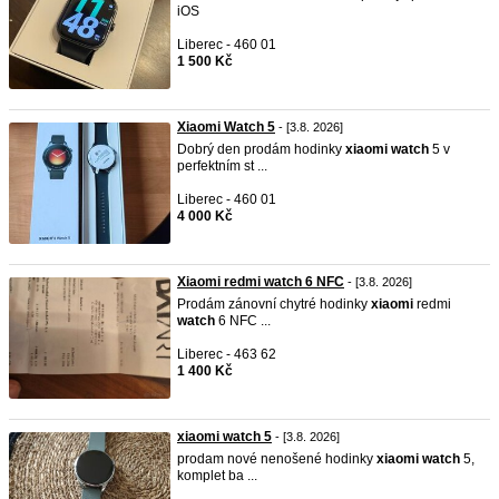
iOS
Liberec - 460 01
1 500 Kč
Xiaomi Watch 5
- [3.8. 2026]
Dobrý den prodám hodinky
xiaomi
watch
5 v
perfektním st ...
Liberec - 460 01
4 000 Kč
Xiaomi redmi watch 6 NFC
- [3.8. 2026]
Prodám zánovní chytré hodinky
xiaomi
redmi
watch
6 NFC ...
Liberec - 463 62
1 400 Kč
xiaomi watch 5
- [3.8. 2026]
prodam nové nenošené hodinky
xiaomi
watch
5,
komplet ba ...