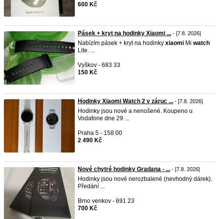
600 Kč
Pásek + kryt na hodinky Xiaomi ...
- [7.8. 2026]
Nabízím pásek + kryt na hodinky
xiaomi
Mi
watch
Lite. ...
Vyškov - 683 33
150 Kč
Hodinky Xiaomi Watch 2 v záruc ...
- [7.8. 2026]
Hodinky jsou nové a nenošené. Koupeno u
Vodafone dne 29 ...
Praha 5 - 158 00
2 490 Kč
Nové chytré hodinky Gradana - ...
- [7.8. 2026]
Hodinky jsou nové nerozbalené (nevhodný dárek).
Předání ...
Brno venkov - 691 23
700 Kč